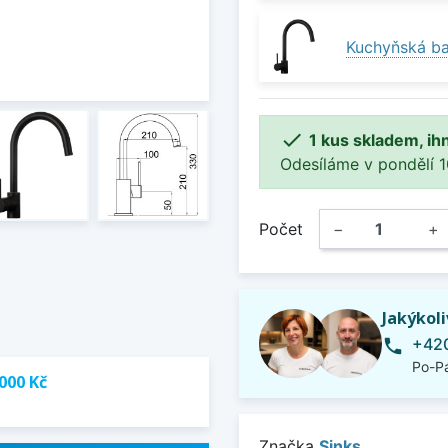
Kuchyňská bat

1 kus skladem, ih
Odesíláme v pondělí 10.
Počet
−
+
Jakýkol
+420
phone
Po-Pá
000 Kč
Značka
Sinks