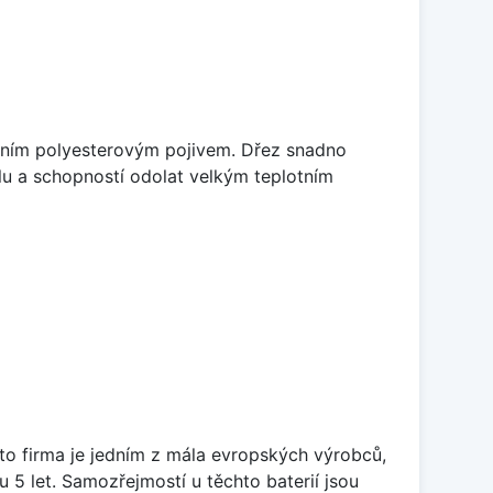
litním polyesterovým pojivem. Dřez snadno
lu a schopností odolat velkým teplotním
ato firma je jedním z mála evropských výrobců,
5 let. Samozřejmostí u těchto baterií jsou