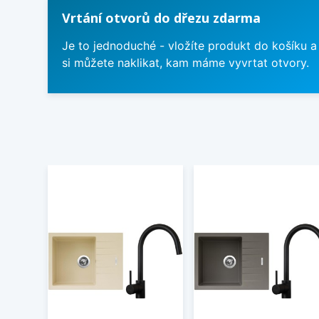
Vrtání otvorů do dřezu zdarma
Je to jednoduché - vložíte produkt do košíku a
si můžete naklikat, kam máme vyvrtat otvory.