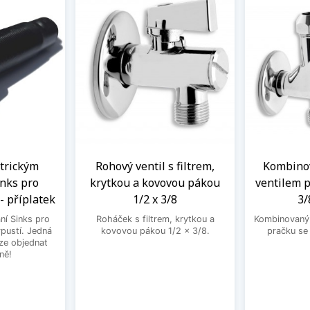
ntrickým
Rohový ventil s filtrem,
Kombinov
nks pro
krytkou a kovovou pákou
ventilem p
- příplatek
1/2 x 3/8
3/
ní Sinks pro
Roháček s filtrem, krytkou a
Kombinovaný 
ýpustí. Jedná
kovovou pákou 1/2 x 3/8.
pračku se
lze objednat
ně!