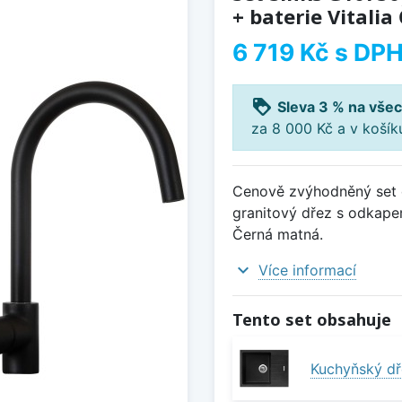
+ baterie Vitali
6 719 Kč
s DP
loyalty
Sleva 3 % na všec
za 8 000 Kč a v koší
Cenově zvýhodněný set d
granitový dřez s odkapem
Černá matná.
expand_more
Více informací
Tento set obsahuje
Kuchyňský dř