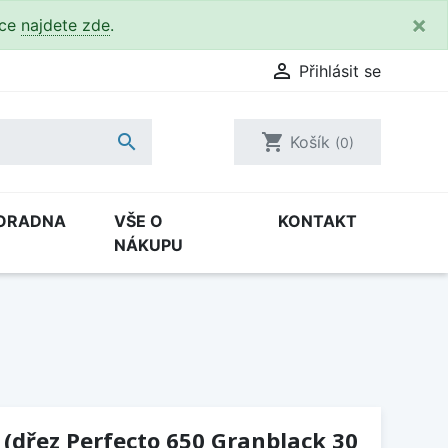
×
kce
najdete zde
.

Přihlásit se

shopping_cart
Košík
(0)
ORADNA
VŠE O
KONTAKT
NÁKUPU
 (dřez Perfecto 650 Granblack 30