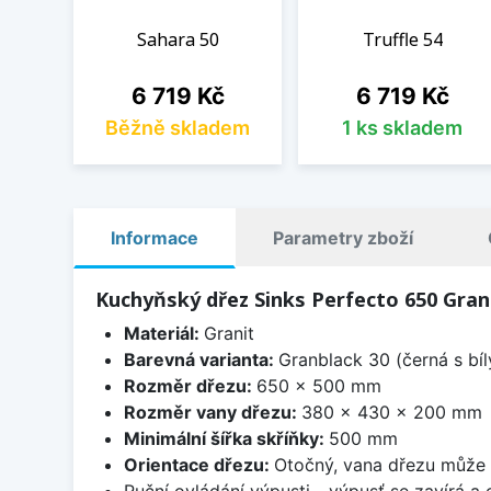
Sahara 50
Truffle 54
Cena
Cena
6 719 Kč
6 719 Kč
Běžně skladem
1 ks skladem
Informace
Parametry zboží
Kuchyňský dřez Sinks Perfecto 650 Gran
Materiál:
Granit
Barevná varianta:
Granblack 30 (černá s bí
Rozměr dřezu:
650 x 500 mm
Rozměr vany dřezu:
380 x 430 x 200 mm
Minimální šířka skříňky:
500 mm
Orientace dřezu:
Otočný, vana dřezu může 
Ruční ovládání výpusti - výpusť se zavírá a