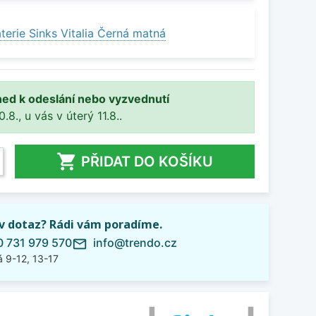
erie Sinks Vitalia Černá matná
ned k odeslání nebo vyzvednutí
8., u vás v úterý 11.8..

PŘIDAT DO KOŠÍKU
iv dotaz? Rádi vám poradíme.
 731 979 570
info@trendo.cz
mail_outline
 9-12, 13-17