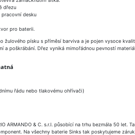
ě dřezu
d pracovní desku
vor pro baterii.
ho žulového písku s příměsí barviva a je pojen vysoce kva
ení a poškrábání. Dřez vyniká mimořádnou pevností materiá
matná
odnímu řádu nebo tlakovému ohřívači)
ARIO ARMANDO & C. s.r.l. působící na trhu bezmála 50 let. T
omponent. Na všechny baterie Sinks tak poskytujeme záruku 