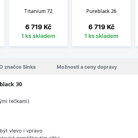
Titanium 72
Pureblack 26
Cena
Cena
6 719 Kč
6 719 Kč
1 ks skladem
1 ks skladem
O značce Sinks
Možnosti a ceny dopravy
black 30
lými tečkami)
být vlevo i vpravo
 otevírá zamáčknutím sítka.