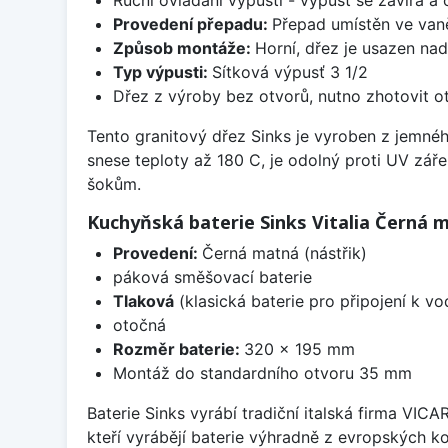
Provedení přepadu:
Přepad umístěn ve van
Způsob montáže:
Horní, dřez je usazen na
Typ výpusti:
Sítková výpusť 3 1/2
Dřez z výroby bez otvorů, nutno zhotovit ot
Tento granitový dřez Sinks je vyroben z jemné
snese teploty až 180 C, je odolný proti UV zář
šokům.
Kuchyňská baterie Sinks Vitalia Černá 
Provedení:
Černá matná (nástřik)
páková směšovací baterie
Tlaková
(klasická baterie pro připojení k v
otočná
Rozměr baterie:
320 x 195 mm
Montáž do standardního otvoru 35 mm
Baterie Sinks vyrábí tradiční italská firma VIC
kteří vyrábějí baterie výhradně z evropských k