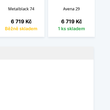
Metalblack 74
Avena 29
Cena
Cena
6 719 Kč
6 719 Kč
Běžně skladem
1 ks skladem
B