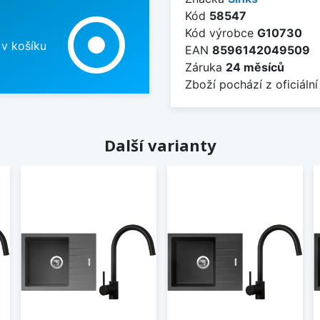
Kód
58547
adjust
Kód výrobce
G10730
 v košíku
EAN
8596142049509
Záruka
24 měsíců
Zboží pochází z oficiální
Další varianty