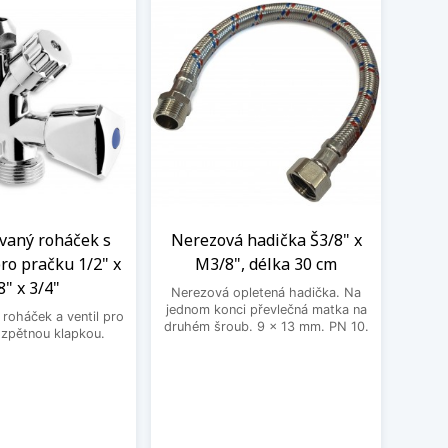
aný roháček s
Nerezová hadička Š3/8" x
BE
ro pračku 1/2" x
M3/8", délka 30 cm
3
8" x 3/4"
Nerezová opletená hadička. Na
BEK
jednom konci převlečná matka na
roháček a ventil pro
druhém šroub. 9 x 13 mm. PN 10.
 zpětnou klapkou.