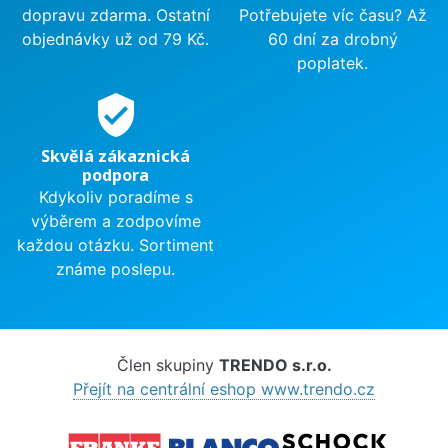
dopravu zdarma. Ostatní
Potřebujete víc času? Až
objednávky už od 79 Kč.
60 dní za drobný
poplatek.
verified_user
Skvělá zákaznická
podpora
Kdykoliv poradíme s
výběrem a zodpovíme
každou otázku. Sortiment
známe poslepu.
Člen skupiny
TRENDO s.r.o.
Přejít na centrální eshop www.trendo.cz