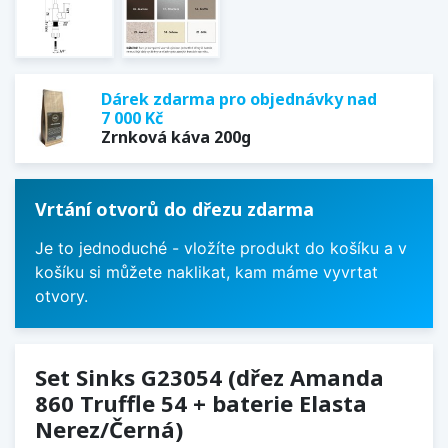
Dárek zdarma pro objednávky nad
7 000 Kč
Zrnková káva 200g
Vrtání otvorů do dřezu zdarma
Je to jednoduché - vložíte produkt do košíku a v
košíku si můžete naklikat, kam máme vyvrtat
otvory.
Set Sinks G23054 (dřez Amanda
860 Truffle 54 + baterie Elasta
Nerez/Černá)