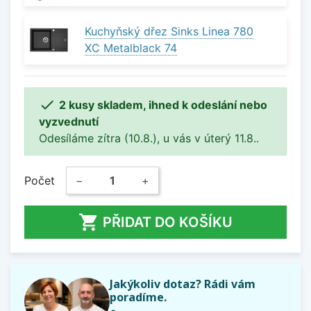
Kuchyňský dřez Sinks Linea 780
XC Metalblack 74

2 kusy skladem, ihned k odeslání nebo
vyzvednutí
Odesíláme zítra (10.8.), u vás v úterý 11.8..
Počet
−
+

PŘIDAT DO KOŠÍKU
Jakýkoliv dotaz? Rádi vám
poradíme.