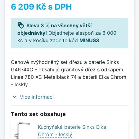
6 209 Kč
s DPH
loyalty
Sleva 3 % na všechny větší
objednávky!
Objednejte alespoň za 8 000
Kč a v košíku zadejte kód
MINUS3
.
Cenově zvýhodněný set dřezu a baterie Sinks
G4674XC - obsahuje granitový dřez s odkapem
Linea 780 XC Metalblack 74 a baterii Elka Chrom
- lesklý.
expand_more
Více informací
Tento set obsahuje
Kuchyňská baterie Sinks Elka
Chrom - lesklý