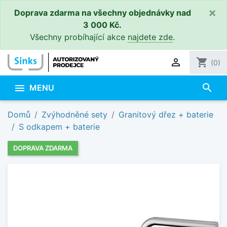
×
Doprava zdarma na všechny objednávky nad
3 000 Kč.
Všechny probíhající akce
najdete zde
.

shopping_cart
(0)
search

MENU
Domů
Zvýhodněné sety
Granitový dřez + baterie
S odkapem + baterie
DOPRAVA ZDARMA