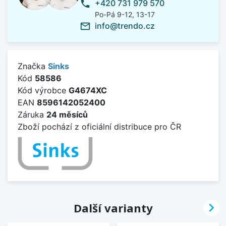
+420 731 979 570
phone
Po-Pá 9-12, 13-17
info@trendo.cz
mail_outline
Značka
Sinks
Kód
58586
Kód výrobce
G4674XC
EAN
8596142052400
Záruka
24 měsíců
Zboží pochází z oficiální distribuce pro ČR

Další varianty