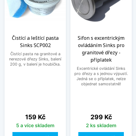
Čistící a leštící pasta
Sifon s excentrickým
Sinks SCP002
ovládáním Sinks pro
granitové dřezy -
Čistící pasta na granitové a
příplatek
nerezové dřezy Sinks, balení
200 g, v balení je houbička.
Excentrické ovládání Sinks
pro dřezy a s jednou výpustí.
Jedná se o příplatek, nelze
objednat samostatně!
Cena
Cena
159 Kč
299 Kč
5 a více skladem
2 ks skladem