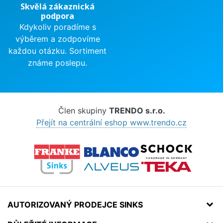
Skvělá zákaznická
podpora
Kdykoliv poradíme s
výběrem a zodpovíme
každou otázku. Sortiment
známe poslepu.
Člen skupiny
TRENDO s.r.o.
Přejít na centrální eshop www.trendo.cz
AUTORIZOVANÝ PRODEJCE SINKS