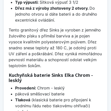
Typ výpusti:
Sítková výpusť 3 1/2
Dřez má z výroby zhotoveny 2 otvory.
Do
jednoho otvoru si dáte baterii a do druhého
excentrické ovládání.
Tento granitový dřez Sinks je vyroben z jemného
žulového písku s příměsí barviva a je pojen
vysoce kvalitním polyesterovým pojivem. Dřez
snadno snese teploty až 180 C, je odolný proti
UV záření a poškrábání. Dřez vyniká mimořádnou
pevností materiálu a schopností odolat velkým
teplotním šokům.
Kuchyňská baterie Sinks Elka Chrom -
lesklý
Provedení:
Chrom - lesklý
páková směšovací baterie
Tlaková
(klasická baterie pro připojení k
vodnímu řádu nebo tlakovému ohřívači)