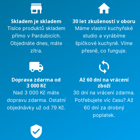
Proč nakupovat u nás?
store_mall_directory
home
Skladem je skladem
30 let zkušeností v oboru
Tisíce produktů skladem
Máme vlastní kuchyňské
přímo v Pardubicích.
studio a vyrábíme
Objednáte dnes, máte
špičkové kuchyně. Víme
zítra.
přesně, co funguje.
local_shipping
sync
Doprava zdarma od
Až 60 dní na vrácení
3 000 Kč
zboží
Nad 3 000 Kč máte
30 dní na vrácení zdarma.
dopravu zdarma. Ostatní
Potřebujete víc času? Až
objednávky už od 79 Kč.
60 dní za drobný
poplatek.
verified_user