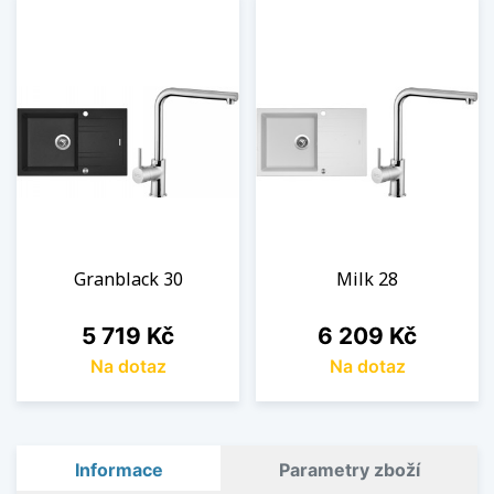
Granblack 30
Milk 28
Cena
Cena
5 719 Kč
6 209 Kč
Na dotaz
Na dotaz
Informace
Parametry zboží