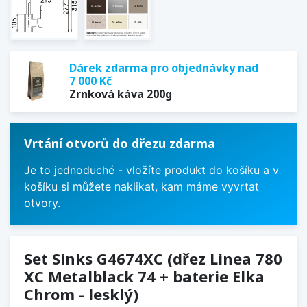
Dárek zdarma pro objednávky nad
7 000 Kč
Zrnková káva 200g
Vrtání otvorů do dřezu zdarma
Je to jednoduché - vložíte produkt do košíku a v
košíku si můžete naklikat, kam máme vyvrtat
otvory.
Set Sinks G4674XC (dřez Linea 780
XC Metalblack 74 + baterie Elka
Chrom - lesklý)