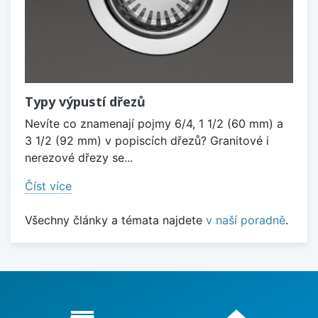
Typy výpustí dřezů
Nevíte co znamenají pojmy 6/4, 1 1/2 (60 mm) a
3 1/2 (92 mm) v popiscích dřezů? Granitové i
nerezové dřezy se...
Číst více
Všechny články a témata najdete
v naší poradně
.
Proč nakupovat u nás?