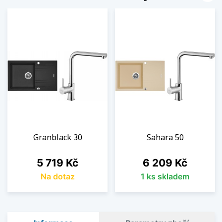
Granblack 30
Sahara 50
Cena
Cena
5 719 Kč
6 209 Kč
Na dotaz
1 ks skladem