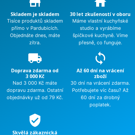
store_mall_directory
home
Skladem je skladem
30 let zkušeností v oboru
Tisíce produktů skladem
Máme vlastní kuchyňské
přímo v Pardubicích.
studio a vyrábíme
Objednáte dnes, máte
špičkové kuchyně. Víme
zítra.
přesně, co funguje.
local_shipping
sync
Doprava zdarma od
Až 60 dní na vrácení
3 000 Kč
zboží
Nad 3 000 Kč máte
30 dní na vrácení zdarma.
dopravu zdarma. Ostatní
Potřebujete víc času? Až
objednávky už od 79 Kč.
60 dní za drobný
poplatek.
verified_user
Skvělá zákaznická