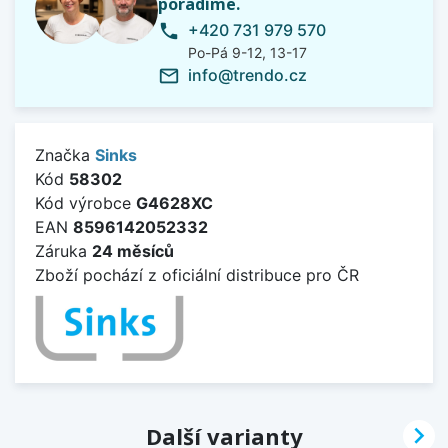
poradíme.
+420 731 979 570
phone
Po-Pá 9-12, 13-17
info@trendo.cz
mail_outline
Značka
Sinks
Kód
58302
Kód výrobce
G4628XC
EAN
8596142052332
Záruka
24 měsíců
Zboží pochází z oficiální distribuce pro ČR

Další varianty