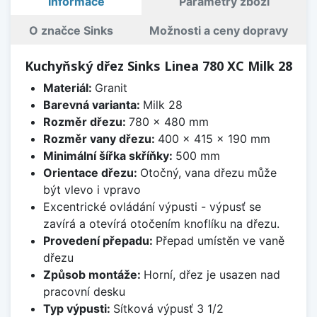
Informace
Parametry zboží
O značce Sinks
Možnosti a ceny dopravy
Kuchyňský dřez Sinks Linea 780 XC Milk 28
Materiál:
Granit
Barevná varianta:
Milk 28
Rozměr dřezu:
780 x 480 mm
Rozměr vany dřezu:
400 x 415 x 190 mm
Minimální šířka skříňky:
500 mm
Orientace dřezu:
Otočný, vana dřezu může
být vlevo i vpravo
Excentrické ovládání výpusti - výpusť se
zavírá a otevírá otočením knoflíku na dřezu.
Provedení přepadu:
Přepad umístěn ve vaně
dřezu
Způsob montáže:
Horní, dřez je usazen nad
pracovní desku
Typ výpusti:
Sítková výpusť 3 1/2