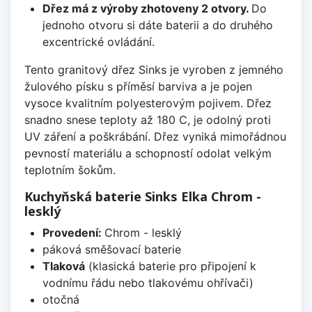
Dřez má z výroby zhotoveny 2 otvory.
Do
jednoho otvoru si dáte baterii a do druhého
excentrické ovládání.
Tento granitový dřez Sinks je vyroben z jemného
žulového písku s příměsí barviva a je pojen
vysoce kvalitním polyesterovým pojivem. Dřez
snadno snese teploty až 180 C, je odolný proti
UV záření a poškrábání. Dřez vyniká mimořádnou
pevností materiálu a schopností odolat velkým
teplotním šokům.
Kuchyňská baterie Sinks Elka Chrom -
lesklý
Provedení:
Chrom - lesklý
páková směšovací baterie
Tlaková
(klasická baterie pro připojení k
vodnímu řádu nebo tlakovému ohřívači)
otočná