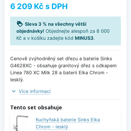
6 209 Kč
s DPH
loyalty
Sleva 3 % na všechny větší
objednávky!
Objednejte alespoň za 8 000
Kč a v košíku zadejte kód
MINUS3
.
Cenově zvýhodněný set dřezu a baterie Sinks
G4628XC - obsahuje granitový dřez s odkapem
Linea 780 XC Milk 28 a baterii Elka Chrom -
lesklý.
expand_more
Více informací
Tento set obsahuje
Kuchyňská baterie Sinks Elka
Chrom - lesklý