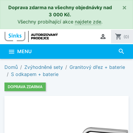
×
Doprava zdarma na všechny objednávky nad
3 000 Kč.
Všechny probíhající akce
najdete zde
.

shopping_cart
(0)
search

MENU
Domů
Zvýhodněné sety
Granitový dřez + baterie
S odkapem + baterie
DOPRAVA ZDARMA