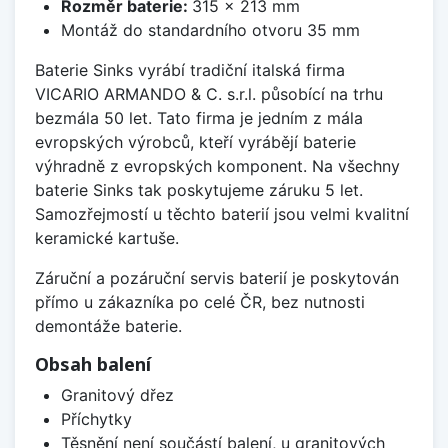
Rozměr baterie:
315 x 213 mm
Montáž do standardního otvoru 35 mm
Baterie Sinks vyrábí tradiční italská firma
VICARIO ARMANDO & C. s.r.l. působící na trhu
bezmála 50 let. Tato firma je jedním z mála
evropských výrobců, kteří vyrábějí baterie
výhradně z evropských komponent. Na všechny
baterie Sinks tak poskytujeme záruku 5 let.
Samozřejmostí u těchto baterií jsou velmi kvalitní
keramické kartuše.
Záruční a pozáruční servis baterií je poskytován
přímo u zákazníka po celé ČR, bez nutnosti
demontáže baterie.
Obsah balení
Granitový dřez
Příchytky
Těsnění není součástí balení, u granitových