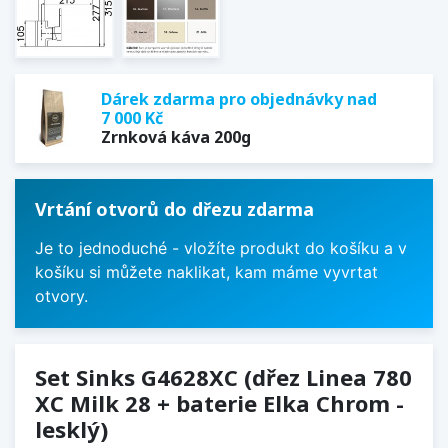
Dárek zdarma pro objednávky nad
7 000 Kč
Zrnková káva 200g
Vrtání otvorů do dřezu zdarma
Je to jednoduché - vložíte produkt do košíku a v
košíku si můžete naklikat, kam máme vyvrtat
otvory.
Set Sinks G4628XC (dřez Linea 780
XC Milk 28 + baterie Elka Chrom -
lesklý)