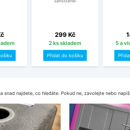
samostatně!
Cena
C
Kč
299 Kč
1
kladem
2 ks skladem
5 a v
košíku
Přidat do košíku
Přida
a snad najdete, co hledáte. Pokud ne, zavolejte nebo napišt