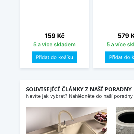
Cena
Cena
159 Kč
579 
5 a více skladem
5 a více s
Přidat do košíku
Přidat do 
SOUVISEJÍCÍ ČLÁNKY Z NAŠÍ PORADNY
Nevíte jak vybrat? Nahlédněte do naší poradny 