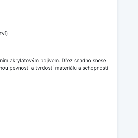
tví)
itním akrylátovým pojivem. Dřez snadno snese
nou pevností a tvrdostí materiálu a schopností