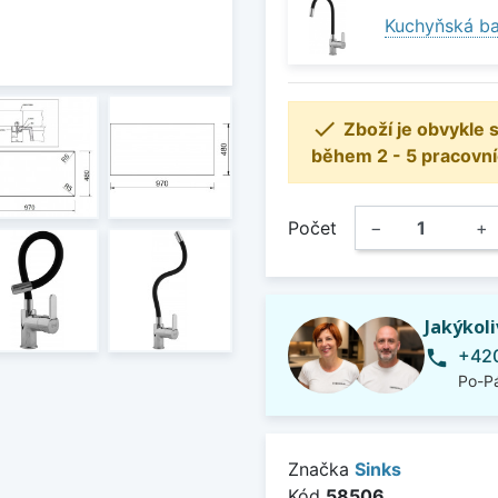
Kuchyňská bat

Zboží je obvykle
během 2 - 5 pracovní
Počet
−
+
Jakýkol
+420
phone
Po-Pá
Značka
Sinks
Kód
58506