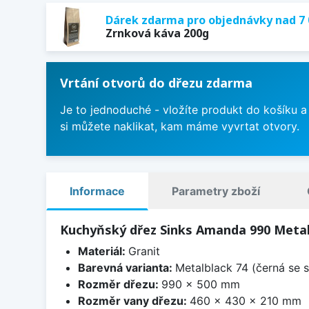
Dárek zdarma pro objednávky nad 7 
Zrnková káva 200g
Vrtání otvorů do dřezu zdarma
Je to jednoduché - vložíte produkt do košíku a
si můžete naklikat, kam máme vyvrtat otvory.
Informace
Parametry zboží
Kuchyňský dřez Sinks Amanda 990 Metal
Materiál:
Granit
Barevná varianta:
Metalblack 74 (černá se s
Rozměr dřezu:
990 x 500 mm
Rozměr vany dřezu:
460 x 430 x 210 mm