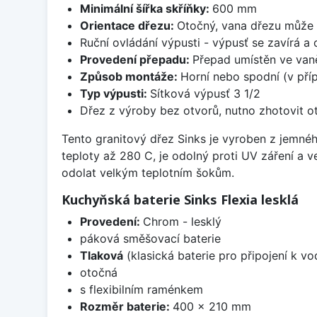
Minimální šířka skříňky:
600 mm
Orientace dřezu:
Otočný, vana dřezu může 
Ruční ovládání výpusti - výpusť se zavírá a
Provedení přepadu:
Přepad umístěn ve van
Způsob montáže:
Horní nebo spodní (v pří
Typ výpusti:
Sítková výpusť 3 1/2
Dřez z výroby bez otvorů, nutno zhotovit ot
Tento granitový dřez Sinks je vyroben z jemnéh
teploty až 280 C, je odolný proti UV záření a 
odolat velkým teplotním šokům.
Kuchyňská baterie Sinks Flexia lesklá
Provedení:
Chrom - lesklý
páková směšovací baterie
Tlaková
(klasická baterie pro připojení k v
otočná
s flexibilním raménkem
Rozměr baterie:
400 x 210 mm