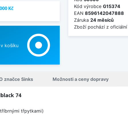
Kód výrobce
G15374
000 Kč
EAN
8596142047888
Záruka
24 měsíců
Zboží pochází z oficiální
adjust
 v košíku
O značce Sinks
Možnosti a ceny dopravy
black 74
tříbrnými třpytkami)