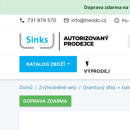
Doprava zdarma na 
731 979 570
info@trendo.cz
Po-
phone
mail_outline
access_time
flash_on
KATALOG ZBOŽÍ
VÝPRODEJ
Domů
Zvýhodněné sety
Granitový dřez + bat
DOPRAVA ZDARMA