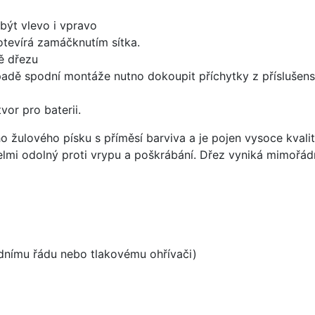
být vlevo i vpravo
 otevírá zamáčknutím sítka.
ě dřezu
padě spodní montáže nutno dokoupit příchytky z příslušens
vor pro baterii.
o žulového písku s příměsí barviva a je pojen vysoce kval
velmi odolný proti vrypu a poškrábání. Dřez vyniká mimořád
odnímu řádu nebo tlakovému ohřívači)