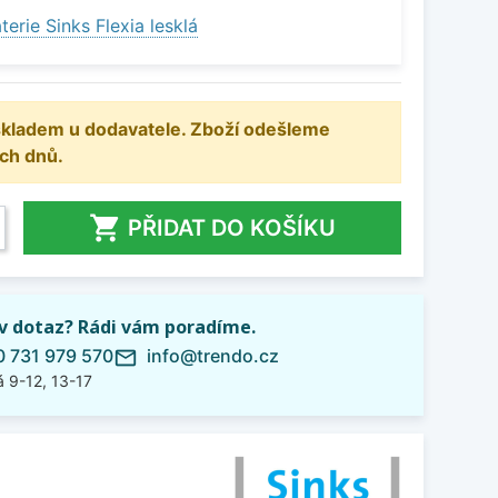
erie Sinks Flexia lesklá
 skladem u dodavatele. Zboží odešleme
ch dnů.

PŘIDAT DO KOŠÍKU
iv dotaz? Rádi vám poradíme.
 731 979 570
info@trendo.cz
mail_outline
 9-12, 13-17