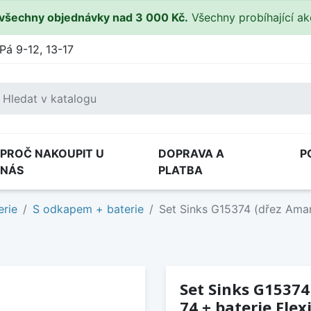
všechny objednávky nad 3 000 Kč.
Všechny probíhající a
Pá 9-12, 13-17
PROČ NAKOUPIT U
DOPRAVA A
P
NÁS
PLATBA
erie
S odkapem + baterie
Set Sinks G15374 (dřez Aman
Set Sinks G1537
74 + baterie Flex