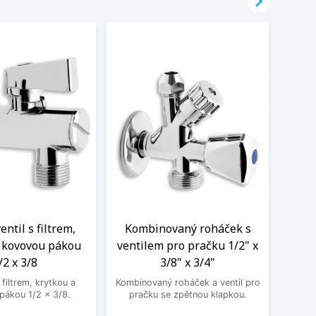

ntil s filtrem,
Kombinovaný roháček s
Nere
a kovovou pákou
ventilem pro pračku 1/2" x
M
/2 x 3/8
3/8" x 3/4"
Nere
jedno
filtrem, krytkou a
Kombinovaný roháček a ventil pro
druhé
pákou 1/2 x 3/8.
pračku se zpětnou klapkou.