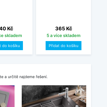
ena
Cena
40 Kč
365 Kč
íce skladem
5 a více skladem
t do košíku
Přidat do košíku
e a určitě najdeme řešení.