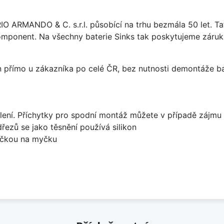
ARIO ARMANDO & C. s.r.l. působící na trhu bezmála 50 let. T
omponent. Na všechny baterie Sinks tak poskytujeme záruku 
án přímo u zákazníka po celé ČR, bez nutnosti demontáže ba
lení. Příchytky pro spodní montáž můžete v případě zájmu 
dřezů se jako těsnění používá silikon
bočkou na myčku