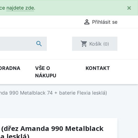
×
kce
najdete zde
.

Přihlásit se

shopping_cart
Košík
(0)
ORADNA
VŠE O
KONTAKT
NÁKUPU
da 990 Metalblack 74 + baterie Flexia lesklá)
4 (dřez Amanda 990 Metalblack
ia lesklá)