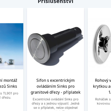
Příslušenství
ní montáž
Sifon s excentrickým
Rohový ve
ezů Sinks
ovládáním Sinks pro
krytkou 
granitové dřezy - příplatek
1
ks TL901 pro
 dřezu.
Excentrické ovládání Sinks pro
Roháček s 
dřezy a s jednou výpustí. Jedná
kovovou 
se o příplatek, nelze objednat