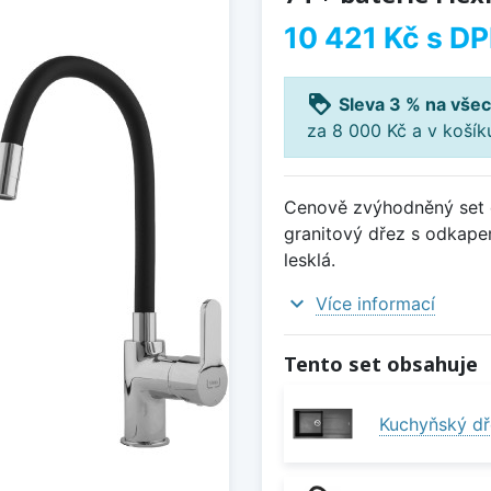
10 421 Kč
s D
loyalty
Sleva 3 % na všec
za 8 000 Kč a v koší
Cenově zvýhodněný set d
granitový dřez s odkape
lesklá.
expand_more
Více informací
Tento set obsahuje
Kuchyňský dř