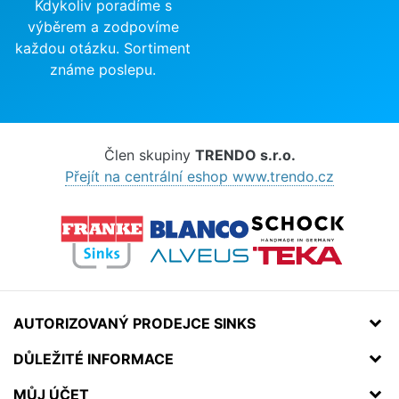
Kdykoliv poradíme s
výběrem a zodpovíme
každou otázku. Sortiment
známe poslepu.
Člen skupiny
TRENDO s.r.o.
Přejít na centrální eshop www.trendo.cz
AUTORIZOVANÝ PRODEJCE SINKS
DŮLEŽITÉ INFORMACE
MŮJ ÚČET