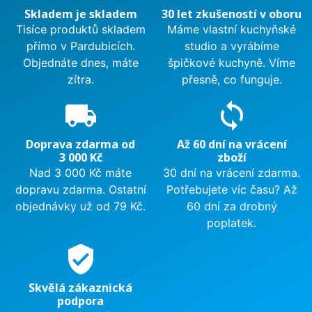
Skladem je skladem
30 let zkušeností v oboru
Tisíce produktů skladem
Máme vlastní kuchyňské
přímo v Pardubicích.
studio a vyrábíme
Objednáte dnes, máte
špičkové kuchyně. Víme
zítra.
přesně, co funguje.
local_shipping
sync
Doprava zdarma od
Až 60 dní na vrácení
3 000 Kč
zboží
Nad 3 000 Kč máte
30 dní na vrácení zdarma.
dopravu zdarma. Ostatní
Potřebujete víc času? Až
objednávky už od 79 Kč.
60 dní za drobný
poplatek.
verified_user
Skvělá zákaznická
podpora