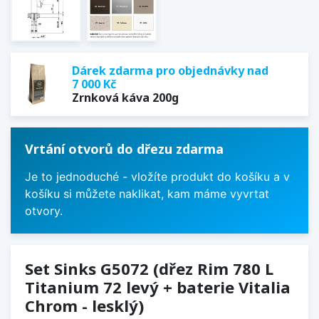
Dárek zdarma pro objednávky nad
7 000 Kč
Zrnková káva 200g
Vrtání otvorů do dřezu zdarma
Je to jednoduché - vložíte produkt do košíku a v
košíku si můžete naklikat, kam máme vyvrtat
otvory.
Set Sinks G5072 (dřez Rim 780 L
Titanium 72 levý + baterie Vitalia
Chrom - lesklý)