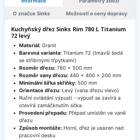
Informace
Parametry zboží
O značce Sinks
Možnosti a ceny dopravy
Kuchyňský dřez Sinks Rim 780 L Titanium
72 levý
Materiál:
Granit
Barevná varianta:
Titanium 72 (tmavší šedá
se stříbrnými třpytkami)
Rozměr dřezu:
780 x 500 mm
Rozměr vany dřezu:
440 x 400 x 200 mm
Minimální šířka skříňky:
500 mm
Orientace dřezu:
Levý (vana dřezu vlevo)
Ruční ovládání výpusti - výpusť se zavírá a
otevírá zamáčknutím sítka.
Provedení přepadu:
Přepad umístěn ve vaně
dřezu
Způsob montáže:
Horní, dřez je usazen nad
pracovní desku