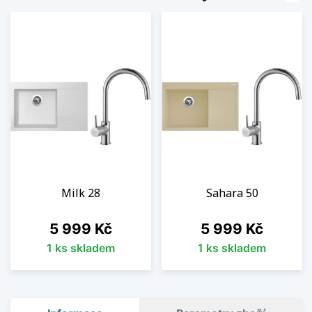
Milk 28
Sahara 50
Cena
Cena
5 999 Kč
5 999 Kč
1 ks skladem
1 ks skladem