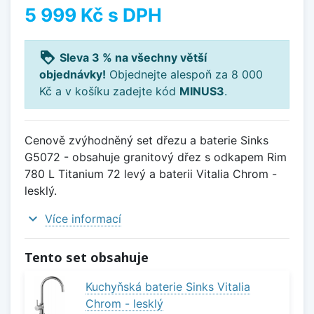
5 999 Kč
s DPH
loyalty
Sleva 3 % na všechny větší
objednávky!
Objednejte alespoň za 8 000
Kč a v košíku zadejte kód
MINUS3
.
Cenově zvýhodněný set dřezu a baterie Sinks
G5072 - obsahuje granitový dřez s odkapem Rim
780 L Titanium 72 levý a baterii Vitalia Chrom -
lesklý.
expand_more
Více informací
Tento set obsahuje
Kuchyňská baterie Sinks Vitalia
Chrom - lesklý