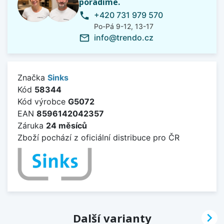
poradíme.
+420 731 979 570
phone
Po-Pá 9-12, 13-17
info@trendo.cz
mail_outline
Značka
Sinks
Kód
58344
Kód výrobce
G5072
EAN
8596142042357
Záruka
24 měsíců
Zboží pochází z oficiální distribuce pro ČR

Další varianty