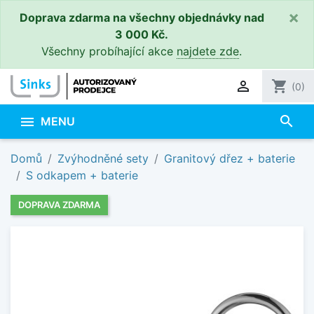
×
Doprava zdarma na všechny objednávky nad
3 000 Kč.
Všechny probíhající akce
najdete zde
.

shopping_cart
(0)
search

MENU
Domů
Zvýhodněné sety
Granitový dřez + baterie
S odkapem + baterie
DOPRAVA ZDARMA