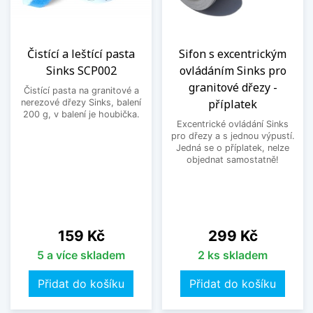
Čistící a leštící pasta
Sifon s excentrickým
Sinks SCP002
ovládáním Sinks pro
granitové dřezy -
Čistící pasta na granitové a
příplatek
nerezové dřezy Sinks, balení
200 g, v balení je houbička.
Excentrické ovládání Sinks
pro dřezy a s jednou výpustí.
Jedná se o příplatek, nelze
objednat samostatně!
Cena
Cena
159 Kč
299 Kč
5 a více skladem
2 ks skladem
Přidat do košíku
Přidat do košíku