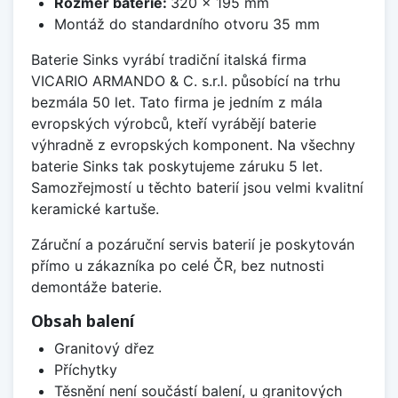
Rozměr baterie:
320 x 195 mm
Montáž do standardního otvoru 35 mm
Baterie Sinks vyrábí tradiční italská firma
VICARIO ARMANDO & C. s.r.l. působící na trhu
bezmála 50 let. Tato firma je jedním z mála
evropských výrobců, kteří vyrábějí baterie
výhradně z evropských komponent. Na všechny
baterie Sinks tak poskytujeme záruku 5 let.
Samozřejmostí u těchto baterií jsou velmi kvalitní
keramické kartuše.
Záruční a pozáruční servis baterií je poskytován
přímo u zákazníka po celé ČR, bez nutnosti
demontáže baterie.
Obsah balení
Granitový dřez
Příchytky
Těsnění není součástí balení, u granitových