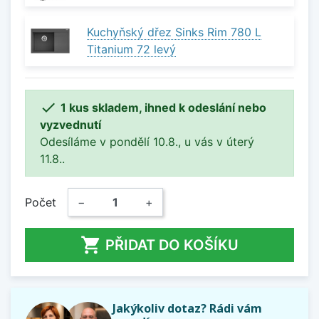
Kuchyňský dřez Sinks Rim 780 L
Titanium 72 levý

1 kus skladem, ihned k odeslání nebo
vyzvednutí
Odesíláme v pondělí 10.8., u vás v úterý
11.8..
Počet
−
+

PŘIDAT DO KOŠÍKU
Jakýkoliv dotaz? Rádi vám