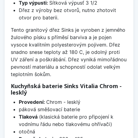
Typ výpusti:
Sítková výpusť 3 1/2
Dřez z výroby bez otvorů, nutno zhotovit
otvor pro baterii.
Tento granitový dřez Sinks je vyroben z jemného
žulového písku s příměsí barviva a je pojen
vysoce kvalitním polyesterovým pojivem. Dřez
snadno snese teploty až 180 C, je odolný proti
UV záření a poškrábání. Dřez vyniká mimořádnou
pevností materiálu a schopností odolat velkým
teplotním šokům.
Kuchyňská baterie Sinks Vitalia Chrom -
lesklý
Provedení:
Chrom - lesklý
páková směšovací baterie
Tlaková
(klasická baterie pro připojení k
vodnímu řádu nebo tlakovému ohřívači)
otočná