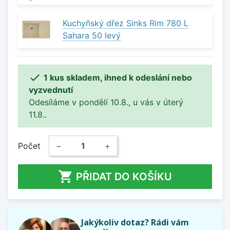
Kuchyňský dřez Sinks Rim 780 L
Sahara 50 levý

1 kus skladem, ihned k odeslání nebo
vyzvednutí
Odesíláme v pondělí 10.8., u vás v úterý
11.8..
Počet
−
+

PŘIDAT DO KOŠÍKU
Jakýkoliv dotaz? Rádi vám