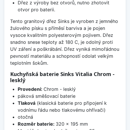
Dřez z výroby bez otvorů, nutno zhotovit
otvor pro baterii.
Tento granitový dřez Sinks je vyroben z jemného
žulového písku s příměsí barviva a je pojen
vysoce kvalitním polyesterovým pojivem. Dřez
snadno snese teploty až 180 C, je odolný proti
UV záření a poškrábání. Dřez vyniká mimořádnou
pevností materiálu a schopností odolat velkým
teplotním šokům.
Kuchyňská baterie Sinks Vitalia Chrom -
lesklý
Provedení:
Chrom - lesklý
páková směšovací baterie
Tlaková
(klasická baterie pro připojení k
vodnímu řádu nebo tlakovému ohřívači)
otočná
Rozměr baterie:
320 x 195 mm