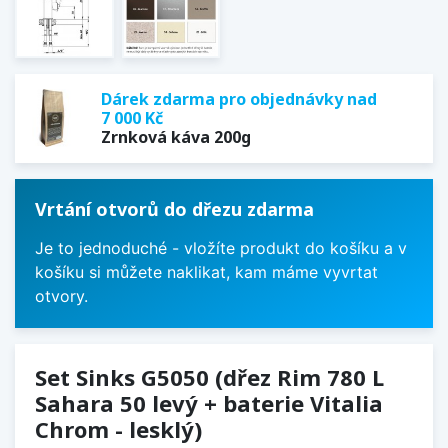
Dárek zdarma pro objednávky nad
7 000 Kč
Zrnková káva 200g
Vrtání otvorů do dřezu zdarma
Je to jednoduché - vložíte produkt do košíku a v
košíku si můžete naklikat, kam máme vyvrtat
otvory.
Set Sinks G5050 (dřez Rim 780 L
Sahara 50 levý + baterie Vitalia
Chrom - lesklý)