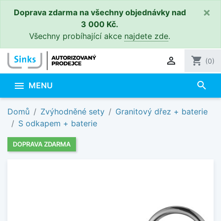
×
Doprava zdarma na všechny objednávky nad
3 000 Kč.
Všechny probíhající akce
najdete zde
.

shopping_cart
(0)
search

MENU
Domů
Zvýhodněné sety
Granitový dřez + baterie
S odkapem + baterie
DOPRAVA ZDARMA