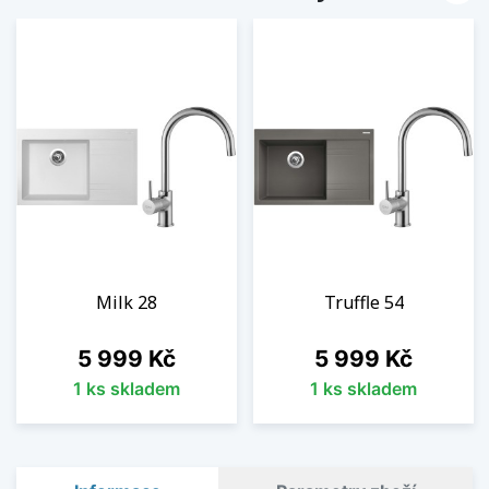
Milk 28
Truffle 54
Cena
Cena
5 999 Kč
5 999 Kč
1 ks skladem
1 ks skladem