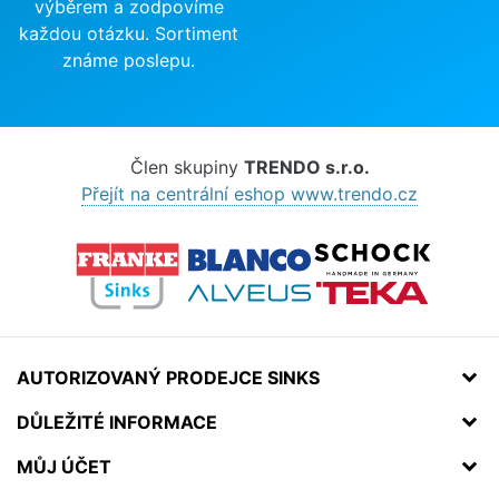
výběrem a zodpovíme
každou otázku. Sortiment
známe poslepu.
Člen skupiny
TRENDO s.r.o.
Přejít na centrální eshop www.trendo.cz
AUTORIZOVANÝ PRODEJCE SINKS
DŮLEŽITÉ INFORMACE
MŮJ ÚČET