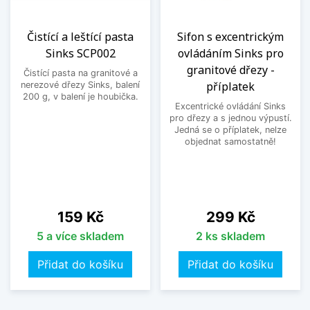
Čistící a leštící pasta
Sifon s excentrickým
Sinks SCP002
ovládáním Sinks pro
granitové dřezy -
Čistící pasta na granitové a
příplatek
nerezové dřezy Sinks, balení
200 g, v balení je houbička.
Excentrické ovládání Sinks
pro dřezy a s jednou výpustí.
Jedná se o příplatek, nelze
objednat samostatně!
Cena
Cena
159 Kč
299 Kč
5 a více skladem
2 ks skladem
Přidat do košíku
Přidat do košíku