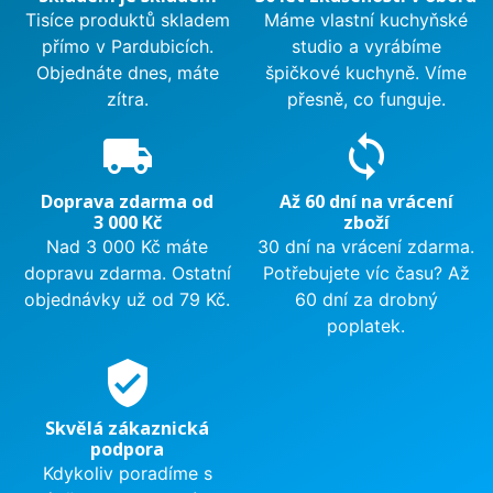
Tisíce produktů skladem
Máme vlastní kuchyňské
přímo v Pardubicích.
studio a vyrábíme
Objednáte dnes, máte
špičkové kuchyně. Víme
zítra.
přesně, co funguje.
local_shipping
sync
Doprava zdarma od
Až 60 dní na vrácení
3 000 Kč
zboží
Nad 3 000 Kč máte
30 dní na vrácení zdarma.
dopravu zdarma. Ostatní
Potřebujete víc času? Až
objednávky už od 79 Kč.
60 dní za drobný
poplatek.
verified_user
Skvělá zákaznická
podpora
Kdykoliv poradíme s