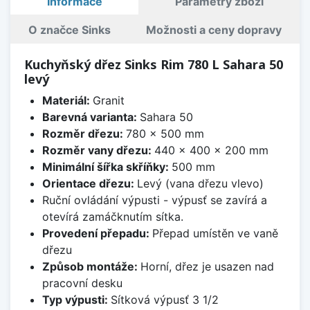
Informace
Parametry zboží
O značce Sinks
Možnosti a ceny dopravy
Kuchyňský dřez Sinks Rim 780 L Sahara 50
levý
Materiál:
Granit
Barevná varianta:
Sahara 50
Rozměr dřezu:
780 x 500 mm
Rozměr vany dřezu:
440 x 400 x 200 mm
Minimální šířka skříňky:
500 mm
Orientace dřezu:
Levý (vana dřezu vlevo)
Ruční ovládání výpusti - výpusť se zavírá a
otevírá zamáčknutím sítka.
Provedení přepadu:
Přepad umístěn ve vaně
dřezu
Způsob montáže:
Horní, dřez je usazen nad
pracovní desku
Typ výpusti:
Sítková výpusť 3 1/2