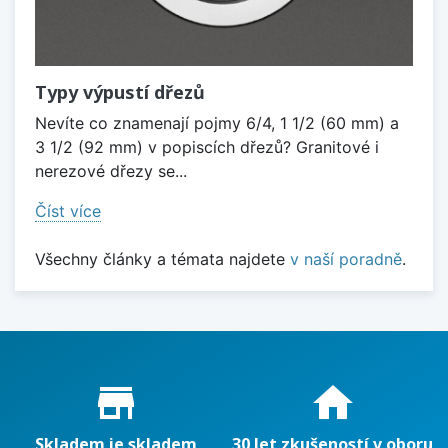
Typy výpustí dřezů
Nevíte co znamenají pojmy 6/4, 1 1/2 (60 mm) a
3 1/2 (92 mm) v popiscích dřezů? Granitové i
nerezové dřezy se...
Číst více
Všechny články a témata najdete
v naší poradně
.
Proč nakupovat u nás?
store_mall_directory
home
Skladem je skladem
30 let zkušeností v oboru