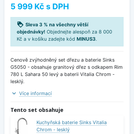
5 999 Kč
s DPH
loyalty
Sleva 3 % na všechny větší
objednávky!
Objednejte alespoň za 8 000
Kč a v košíku zadejte kód
MINUS3
.
Cenově zvýhodněný set dřezu a baterie Sinks
G5050 - obsahuje granitový dřez s odkapem Rim
780 L Sahara 50 levý a baterii Vitalia Chrom -
lesklý.
expand_more
Více informací
Tento set obsahuje
Kuchyňská baterie Sinks Vitalia
Chrom - lesklý