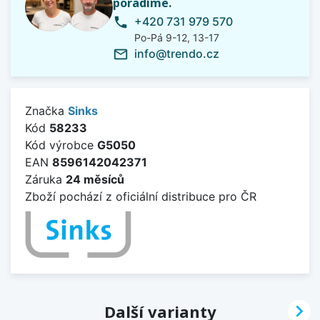
poradíme.
+420 731 979 570
phone
Po-Pá 9-12, 13-17
info@trendo.cz
mail_outline
Značka
Sinks
Kód
58233
Kód výrobce
G5050
EAN
8596142042371
Záruka
24 měsíců
Zboží pochází z oficiální distribuce pro ČR

Další varianty