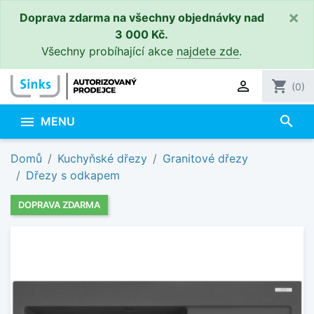
×
Doprava zdarma na všechny objednávky nad
3 000 Kč.
Všechny probíhající akce
najdete zde
.

shopping_cart
(0)
search

MENU
Domů
Kuchyňské dřezy
Granitové dřezy
Dřezy s odkapem
DOPRAVA ZDARMA