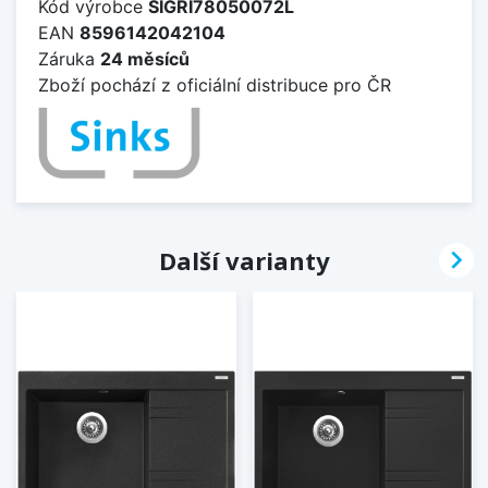
Kód výrobce
SIGRI78050072L
EAN
8596142042104
Záruka
24 měsíců
Zboží pochází z oficiální distribuce pro ČR

Další varianty