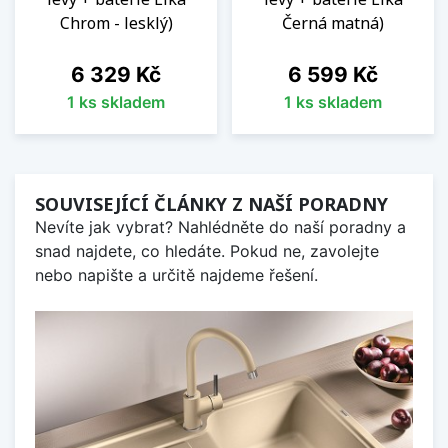
Chrom - lesklý)
Černá matná)
Cena
Cena
6 329 Kč
6 599 Kč
1 ks skladem
1 ks skladem
SOUVISEJÍCÍ ČLÁNKY Z NAŠÍ PORADNY
Nevíte jak vybrat? Nahlédněte do naší poradny a
snad najdete, co hledáte. Pokud ne, zavolejte
nebo napište a určitě najdeme řešení.