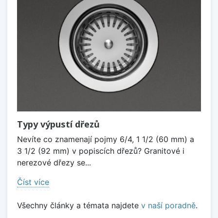
Typy výpustí dřezů
Nevíte co znamenají pojmy 6/4, 1 1/2 (60 mm) a
3 1/2 (92 mm) v popiscích dřezů? Granitové i
nerezové dřezy se...
Číst více
Všechny články a témata najdete
v naší poradně
.