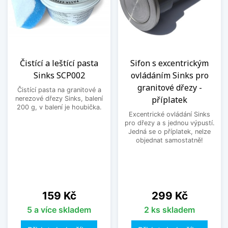
Čistící a leštící pasta
Sifon s excentrickým
Sinks SCP002
ovládáním Sinks pro
granitové dřezy -
Čistící pasta na granitové a
příplatek
nerezové dřezy Sinks, balení
200 g, v balení je houbička.
Excentrické ovládání Sinks
pro dřezy a s jednou výpustí.
Jedná se o příplatek, nelze
objednat samostatně!
Cena
Cena
159 Kč
299 Kč
5 a více skladem
2 ks skladem