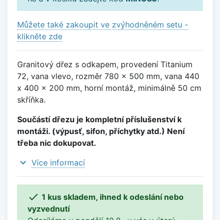
Můžete také zakoupit ve zvýhodněném setu -
klikněte zde
Granitový dřez s odkapem, provedení Titanium
72, vana vlevo, rozměr 780 x 500 mm, vana 440
x 400 x 200 mm, horní montáž, minimálně 50 cm
skříňka.
Součástí dřezu je kompletní příslušenství k
montáži. (výpusť, sifon, příchytky atd.) Není
třeba nic dokupovat.
expand_more
Více informací

1 kus skladem, ihned k odeslání nebo
vyzvednutí