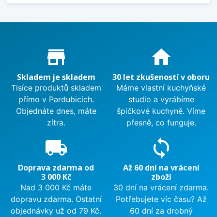
Proč nakupovat u nás?
store_mall_directory
home
Skladem je skladem
30 let zkušeností v oboru
Tisíce produktů skladem
Máme vlastní kuchyňské
přímo v Pardubicích.
studio a vyrábíme
Objednáte dnes, máte
špičkové kuchyně. Víme
zítra.
přesně, co funguje.
local_shipping
sync
Doprava zdarma od
Až 60 dní na vrácení
3 000 Kč
zboží
Nad 3 000 Kč máte
30 dní na vrácení zdarma.
dopravu zdarma. Ostatní
Potřebujete víc času? Až
objednávky už od 79 Kč.
60 dní za drobný