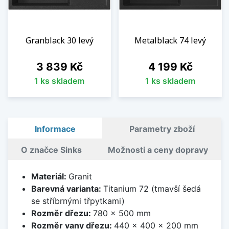
Granblack 30 levý
Metalblack 74 levý
Cena
Cena
3 839 Kč
4 199 Kč
1 ks skladem
1 ks skladem
Informace
Parametry zboží
O značce Sinks
Možnosti a ceny dopravy
Materiál:
Granit
Barevná varianta:
Titanium 72 (tmavší šedá
se stříbrnými třpytkami)
Rozměr dřezu:
780 x 500 mm
Rozměr vany dřezu:
440 x 400 x 200 mm