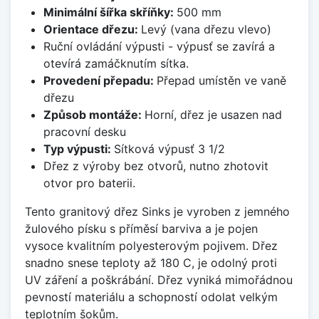
Minimální šířka skříňky:
500 mm
Orientace dřezu:
Levý (vana dřezu vlevo)
Ruční ovládání výpusti - výpusť se zavírá a
otevírá zamáčknutím sítka.
Provedení přepadu:
Přepad umístěn ve vaně
dřezu
Způsob montáže:
Horní, dřez je usazen nad
pracovní desku
Typ výpusti:
Sítková výpusť 3 1/2
Dřez z výroby bez otvorů, nutno zhotovit
otvor pro baterii.
Tento granitový dřez Sinks je vyroben z jemného
žulového písku s příměsí barviva a je pojen
vysoce kvalitním polyesterovým pojivem. Dřez
snadno snese teploty až 180 C, je odolný proti
UV záření a poškrábání. Dřez vyniká mimořádnou
pevností materiálu a schopností odolat velkým
teplotním šokům.