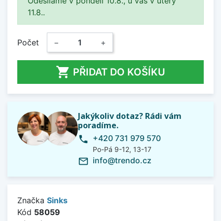
Odesíláme v pondělí 10.8., u vás v úterý
11.8..
Počet
−
+

PŘIDAT DO KOŠÍKU
Jakýkoliv dotaz? Rádi vám
poradíme.
+420 731 979 570
phone
Po-Pá 9-12, 13-17
info@trendo.cz
mail_outline
Značka
Sinks
Kód
58059