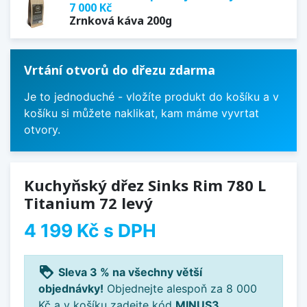
7 000 Kč
Zrnková káva 200g
Vrtání otvorů do dřezu zdarma
Je to jednoduché - vložíte produkt do košíku a v
košíku si můžete naklikat, kam máme vyvrtat
otvory.
Kuchyňský dřez Sinks Rim 780 L
Titanium 72 levý
4 199 Kč
s DPH
loyalty
Sleva 3 % na všechny větší
objednávky!
Objednejte alespoň za 8 000
Kč a v košíku zadejte kód
MINUS3
.