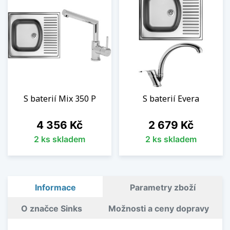
S baterií Mix 350 P
S baterií Evera
Cena
Cena
4 356 Kč
2 679 Kč
2 ks skladem
2 ks skladem
Informace
Parametry zboží
O značce Sinks
Možnosti a ceny dopravy