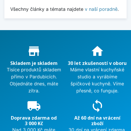
Všechny články a témata najdete
v naší poradně
.
Proč nakupovat u nás?
store_mall_directory
home
Skladem je skladem
30 let zkušeností v oboru
Tisíce produktů skladem
Máme vlastní kuchyňské
přímo v Pardubicích.
studio a vyrábíme
Objednáte dnes, máte
špičkové kuchyně. Víme
zítra.
přesně, co funguje.
local_shipping
sync
Doprava zdarma od
Až 60 dní na vrácení
3 000 Kč
zboží
Nad 3 000 Kč máte
30 dní na vrácení zdarma.