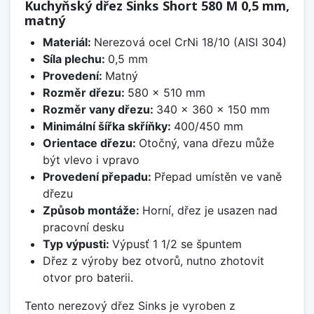
Kuchyňský dřez Sinks Short 580 M 0,5 mm,
matný
Materiál:
Nerezová ocel CrNi 18/10 (AISI 304)
Síla plechu:
0,5 mm
Provedení:
Matný
Rozměr dřezu:
580 x 510 mm
Rozměr vany dřezu:
340 x 360 x 150 mm
Minimální šířka skříňky:
400/450 mm
Orientace dřezu:
Otočný, vana dřezu může
být vlevo i vpravo
Provedení přepadu:
Přepad umístěn ve vaně
dřezu
Způsob montáže:
Horní, dřez je usazen nad
pracovní desku
Typ výpusti:
Výpusť 1 1/2 se špuntem
Dřez z výroby bez otvorů, nutno zhotovit
otvor pro baterii.
Tento nerezový dřez Sinks je vyroben z