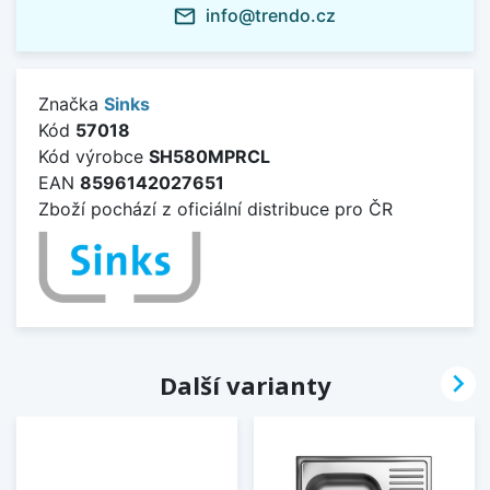
info@trendo.cz
mail_outline
Značka
Sinks
Kód
57018
Kód výrobce
SH580MPRCL
EAN
8596142027651
Zboží pochází z oficiální distribuce pro ČR

Další varianty