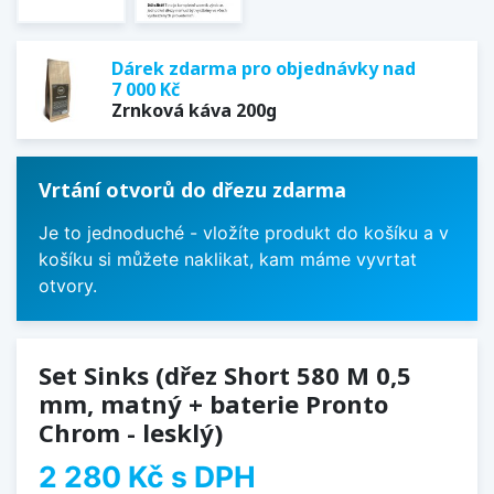
Dárek zdarma pro objednávky nad
7 000 Kč
Zrnková káva 200g
Vrtání otvorů do dřezu zdarma
Je to jednoduché - vložíte produkt do košíku a v
košíku si můžete naklikat, kam máme vyvrtat
otvory.
Set Sinks (dřez Short 580 M 0,5
mm, matný + baterie Pronto
Chrom - lesklý)
2 280 Kč
s DPH