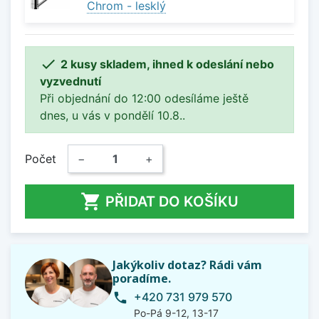
Chrom - lesklý

2 kusy skladem, ihned k odeslání nebo
vyzvednutí
Při objednání do 12:00 odesíláme ještě
dnes, u vás v pondělí 10.8..
Počet
−
+

PŘIDAT DO KOŠÍKU
Jakýkoliv dotaz? Rádi vám
poradíme.
+420 731 979 570
phone
Po-Pá 9-12, 13-17