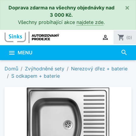
×
Doprava zdarma na všechny objednávky nad
3 000 Kč.
Všechny probíhající akce
najdete zde
.

shopping_cart
(0)
search

MENU
Domů
Zvýhodněné sety
Nerezový dřez + baterie
S odkapem + baterie