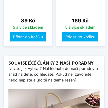
Cena
Cena
89 Kč
169 Kč
5 a více skladem
5 a více skladem
Přidat do košíku
Přidat do košíku
SOUVISEJÍCÍ ČLÁNKY Z NAŠÍ PORADNY
Nevíte jak vybrat? Nahlédněte do naší poradny a
snad najdete, co hledáte. Pokud ne, zavolejte
nebo napište a určitě najdeme řešení.