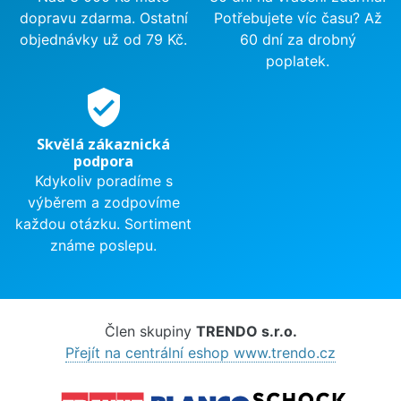
dopravu zdarma. Ostatní
Potřebujete víc času? Až
objednávky už od 79 Kč.
60 dní za drobný
poplatek.
verified_user
Skvělá zákaznická
podpora
Kdykoliv poradíme s
výběrem a zodpovíme
každou otázku. Sortiment
známe poslepu.
Člen skupiny
TRENDO s.r.o.
Přejít na centrální eshop www.trendo.cz