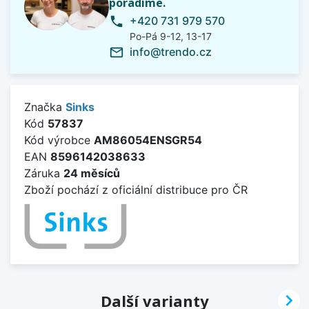
poradíme.
+420 731 979 570
phone
Po-Pá 9-12, 13-17
info@trendo.cz
mail_outline
Značka
Sinks
Kód
57837
Kód výrobce
AM86054ENSGR54
EAN
8596142038633
Záruka
24 měsíců
Zboží pochází z oficiální distribuce pro ČR

Další varianty