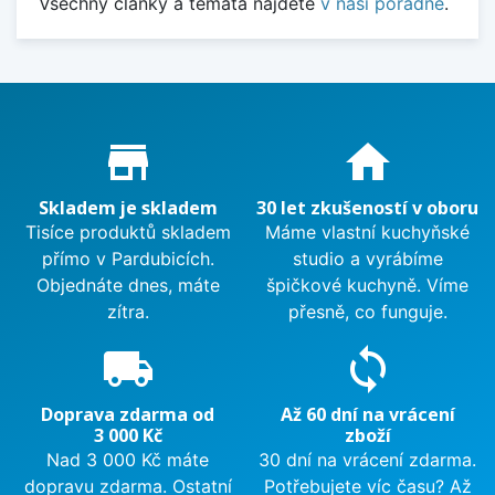
Všechny články a témata najdete
v naší poradně
.
Proč nakupovat u nás?
store_mall_directory
home
Skladem je skladem
30 let zkušeností v oboru
Tisíce produktů skladem
Máme vlastní kuchyňské
přímo v Pardubicích.
studio a vyrábíme
Objednáte dnes, máte
špičkové kuchyně. Víme
zítra.
přesně, co funguje.
local_shipping
sync
Doprava zdarma od
Až 60 dní na vrácení
3 000 Kč
zboží
Nad 3 000 Kč máte
30 dní na vrácení zdarma.
dopravu zdarma. Ostatní
Potřebujete víc času? Až