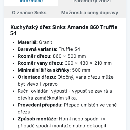
Informace
Parametry zboží
O značce Sinks
Možnosti a ceny dopravy
Kuchyňský dřez Sinks Amanda 860 Truffle
54
Materiál:
Granit
Barevná varianta:
Truffle 54
Rozměr dřezu:
860 x 500 mm
Rozměr vany dřezu:
390 x 430 x 210 mm
Minimální šířka skříňky:
500 mm
Orientace dřezu:
Otočný, vana dřezu může
být vlevo i vpravo
Ruční ovládání výpusti - výpusť se zavírá a
otevírá zamáčknutím sítka.
Provedení přepadu:
Přepad umístěn ve vaně
dřezu
Způsob montáže:
Horní nebo spodní (v
případě spodní montáže nutno dokoupit