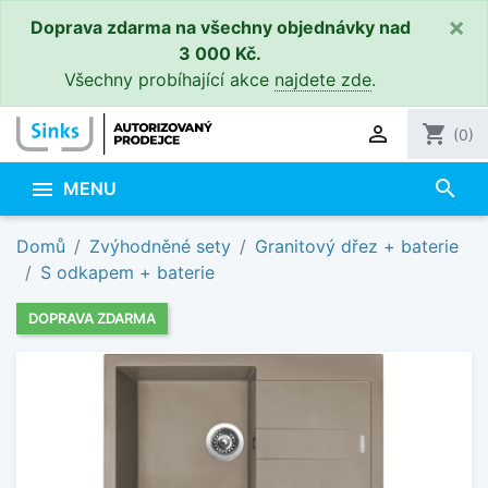
×
Doprava zdarma na všechny objednávky nad
3 000 Kč.
Všechny probíhající akce
najdete zde
.

shopping_cart
(0)
search

MENU
Domů
Zvýhodněné sety
Granitový dřez + baterie
S odkapem + baterie
DOPRAVA ZDARMA