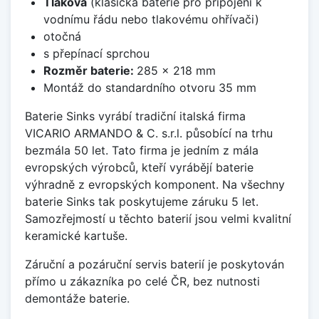
Tlaková
(klasická baterie pro připojení k
vodnímu řádu nebo tlakovému ohřívači)
otočná
s přepínací sprchou
Rozměr baterie:
285 x 218 mm
Montáž do standardního otvoru 35 mm
Baterie Sinks vyrábí tradiční italská firma
VICARIO ARMANDO & C. s.r.l. působící na trhu
bezmála 50 let. Tato firma je jedním z mála
evropských výrobců, kteří vyrábějí baterie
výhradně z evropských komponent. Na všechny
baterie Sinks tak poskytujeme záruku 5 let.
Samozřejmostí u těchto baterií jsou velmi kvalitní
keramické kartuše.
Záruční a pozáruční servis baterií je poskytován
přímo u zákazníka po celé ČR, bez nutnosti
demontáže baterie.