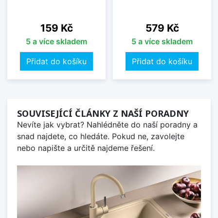
Cena
Cena
159 Kč
579 Kč
5 a více skladem
5 a více skladem
Přidat do košíku
Přidat do košíku
SOUVISEJÍCÍ ČLÁNKY Z NAŠÍ PORADNY
Nevíte jak vybrat? Nahlédněte do naší poradny a
snad najdete, co hledáte. Pokud ne, zavolejte
nebo napište a určitě najdeme řešení.