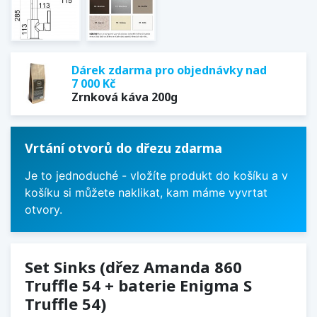
Dárek zdarma pro objednávky nad
7 000 Kč
Zrnková káva 200g
Vrtání otvorů do dřezu zdarma
Je to jednoduché - vložíte produkt do košíku a v
košíku si můžete naklikat, kam máme vyvrtat
otvory.
Set Sinks (dřez Amanda 860
Truffle 54 + baterie Enigma S
Truffle 54)