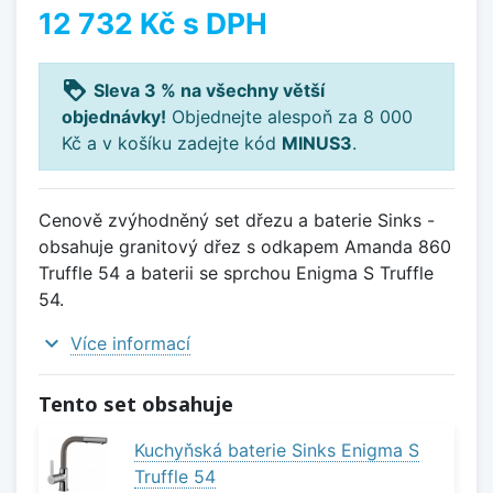
12 732 Kč
s DPH
loyalty
Sleva 3 % na všechny větší
objednávky!
Objednejte alespoň za 8 000
Kč a v košíku zadejte kód
MINUS3
.
Cenově zvýhodněný set dřezu a baterie Sinks -
obsahuje granitový dřez s odkapem Amanda 860
Truffle 54 a baterii se sprchou Enigma S Truffle
54.
expand_more
Více informací
Tento set obsahuje
Kuchyňská baterie Sinks Enigma S
Truffle 54