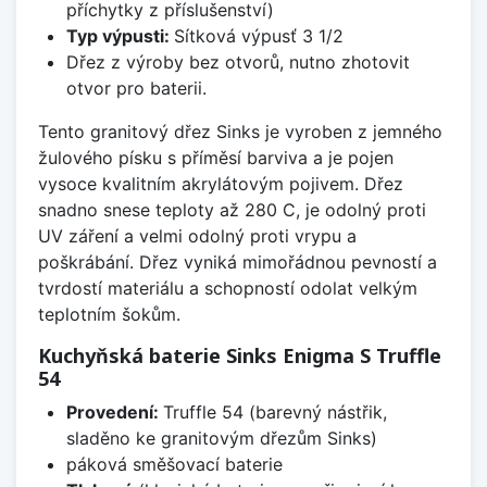
příchytky z příslušenství)
Typ výpusti:
Sítková výpusť 3 1/2
Dřez z výroby bez otvorů, nutno zhotovit
otvor pro baterii.
Tento granitový dřez Sinks je vyroben z jemného
žulového písku s příměsí barviva a je pojen
vysoce kvalitním akrylátovým pojivem. Dřez
snadno snese teploty až 280 C, je odolný proti
UV záření a velmi odolný proti vrypu a
poškrábání. Dřez vyniká mimořádnou pevností a
tvrdostí materiálu a schopností odolat velkým
teplotním šokům.
Kuchyňská baterie Sinks Enigma S Truffle
54
Provedení:
Truffle 54 (barevný nástřik,
sladěno ke granitovým dřezům Sinks)
páková směšovací baterie