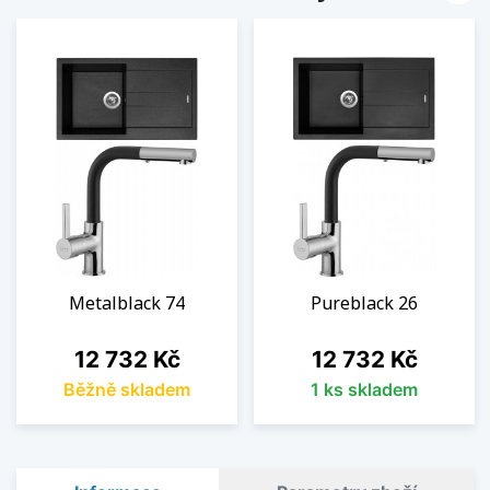
Metalblack 74
Pureblack 26
Cena
Cena
12 732 Kč
12 732 Kč
Běžně skladem
1 ks skladem