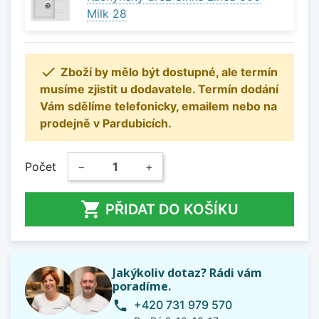
Milk 28

Zboží by mělo být dostupné, ale termín
musíme zjistit u dodavatele. Termín dodání
Vám sdělíme telefonicky, emailem nebo na
prodejně v Pardubicích.
Počet
−
+

PŘIDAT DO KOŠÍKU
Jakýkoliv dotaz? Rádi vám
poradíme.
+420 731 979 570
phone