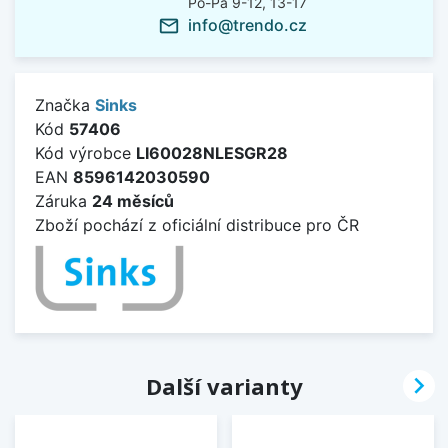
Po-Pá 9-12, 13-17
info@trendo.cz
mail_outline
Značka
Sinks
Kód
57406
Kód výrobce
LI60028NLESGR28
EAN
8596142030590
Záruka
24 měsíců
Zboží pochází z oficiální distribuce pro ČR

Další varianty