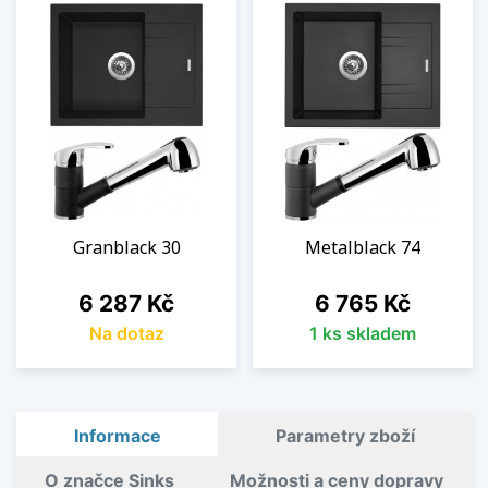
Granblack 30
Metalblack 74
Cena
Cena
6 287 Kč
6 765 Kč
Na dotaz
1 ks skladem
Informace
Parametry zboží
O značce Sinks
Možnosti a ceny dopravy