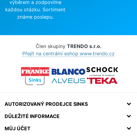
výběrem a zodpovíme
každou otázku. Sortiment
známe poslepu.
Člen skupiny
TRENDO s.r.o.
Přejít na centrální eshop www.trendo.cz
AUTORIZOVANÝ PRODEJCE SINKS
DŮLEŽITÉ INFORMACE
MŮJ ÚČET