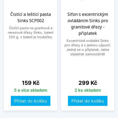
Čistící a leštící pasta
Sifon s excentrickým
Sinks SCP002
ovládáním Sinks pro
granitové dřezy -
Čistící pasta na granitové a
příplatek
nerezové dřezy Sinks, balení
200 g, v balení je houbička.
Excentrické ovládání Sinks
pro dřezy a s jednou výpustí.
Jedná se o příplatek, nelze
objednat samostatně!
Cena
Cena
159 Kč
299 Kč
5 a více skladem
2 ks skladem
Přidat do košíku
Přidat do košíku