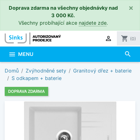
×
Doprava zdarma na všechny objednávky nad
3 000 Kč.
Všechny probíhající akce
najdete zde
.

shopping_cart
(0)
search

MENU
Domů
Zvýhodněné sety
Granitový dřez + baterie
S odkapem + baterie
DOPRAVA ZDARMA