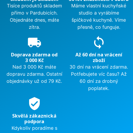
Tisíce produktů skladem
Máme vlastní kuchyňské
přímo v Pardubicích.
studio a vyrábíme
Objednáte dnes, máte
špičkové kuchyně. Víme
zítra.
přesně, co funguje.
local_shipping
sync
Doprava zdarma od
Až 60 dní na vrácení
3 000 Kč
zboží
Nad 3 000 Kč máte
30 dní na vrácení zdarma.
dopravu zdarma. Ostatní
Potřebujete víc času? Až
objednávky už od 79 Kč.
60 dní za drobný
poplatek.
verified_user
Skvělá zákaznická
podpora
Kdykoliv poradíme s