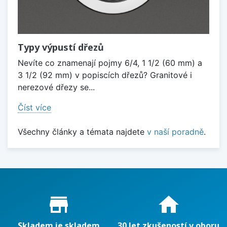
Typy výpustí dřezů
Nevíte co znamenají pojmy 6/4, 1 1/2 (60 mm) a
3 1/2 (92 mm) v popiscích dřezů? Granitové i
nerezové dřezy se...
Číst více
Všechny články a témata najdete
v naší poradně
.
Proč nakupovat u nás?
store_mall_directory
home
Skladem je skladem
30 let zkušeností v oboru