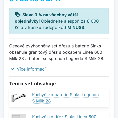
loyalty
Sleva 3 % na všechny větší
objednávky!
Objednejte alespoň za 8 000
Kč a v košíku zadejte kód
MINUS3
.
Cenově zvýhodněný set dřezu a baterie Sinks -
obsahuje granitový dřez s odkapem Linea 600
Milk 28 a baterii se sprchou Legenda S Milk 28.
expand_more
Více informací
Tento set obsahuje
Kuchyňská baterie Sinks Legenda
S Milk 28
Kuchyňský dřez Sinks Linea 600