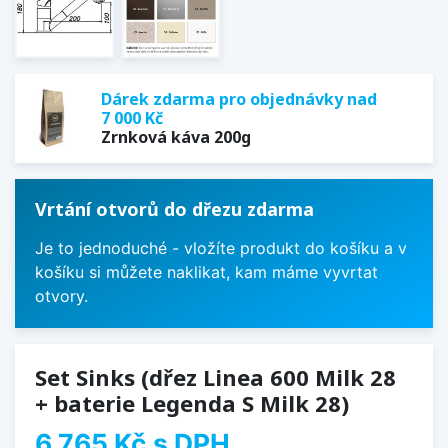
Dárek zdarma pro objednávky nad
7 000 Kč
Zrnková káva 200g
Vrtání otvorů do dřezu zdarma
Je to jednoduché - vložíte produkt do košíku a v
košíku si můžete naklikat, kam máme vyvrtat
otvory.
Set Sinks (dřez Linea 600 Milk 28
+ baterie Legenda S Milk 28)
6 765 Kč
s DPH