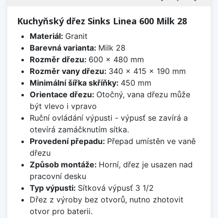
Kuchyňský dřez Sinks Linea 600 Milk 28
Materiál:
Granit
Barevná varianta:
Milk 28
Rozměr dřezu:
600 x 480 mm
Rozměr vany dřezu:
340 x 415 x 190 mm
Minimální šířka skříňky:
450 mm
Orientace dřezu:
Otočný, vana dřezu může
být vlevo i vpravo
Ruční ovládání výpusti - výpusť se zavírá a
otevírá zamáčknutím sítka.
Provedení přepadu:
Přepad umístěn ve vaně
dřezu
Způsob montáže:
Horní, dřez je usazen nad
pracovní desku
Typ výpusti:
Sítková výpusť 3 1/2
Dřez z výroby bez otvorů, nutno zhotovit
otvor pro baterii.