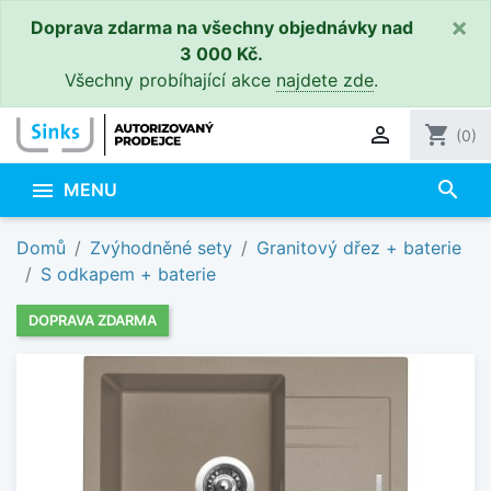
×
Doprava zdarma na všechny objednávky nad
3 000 Kč.
Všechny probíhající akce
najdete zde
.

shopping_cart
(0)
search

MENU
Domů
Zvýhodněné sety
Granitový dřez + baterie
S odkapem + baterie
DOPRAVA ZDARMA