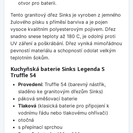
otvor pro baterii.
Tento granitový dřez Sinks je vyroben z jemného
žulového písku s příměsí barviva a je pojen
vysoce kvalitním polyesterovým pojivem. Dřez
snadno snese teploty až 180 C, je odolný proti
UV záření a poškrábání. Dřez vyniká mimořádnou
pevností materiálu a schopností odolat velkým
teplotním šokům.
Kuchyňská baterie Sinks Legenda S
Truffle 54
Provedení:
Truffle 54 (barevný nástřik,
sladěno ke granitovým dřezům Sinks)
páková směšovací baterie
Tlaková
(klasická baterie pro připojení k
vodnímu řádu nebo tlakovému ohřívači)
otočná
s přepínací sprchou