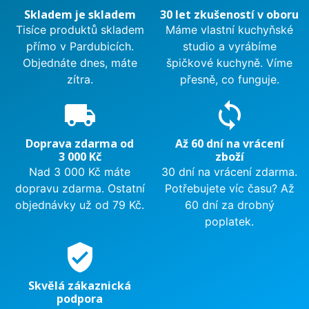
Skladem je skladem
30 let zkušeností v oboru
Tisíce produktů skladem
Máme vlastní kuchyňské
přímo v Pardubicích.
studio a vyrábíme
Objednáte dnes, máte
špičkové kuchyně. Víme
zítra.
přesně, co funguje.
local_shipping
sync
Doprava zdarma od
Až 60 dní na vrácení
3 000 Kč
zboží
Nad 3 000 Kč máte
30 dní na vrácení zdarma.
dopravu zdarma. Ostatní
Potřebujete víc času? Až
objednávky už od 79 Kč.
60 dní za drobný
poplatek.
verified_user
Skvělá zákaznická
podpora