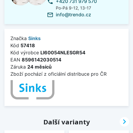
+420 731 979 570
phone
Po-Pá 9-12, 13-17
info@trendo.cz
mail_outline
Značka
Sinks
Kód
57418
Kód výrobce
LI60054NLESGR54
EAN
8596142030514
Záruka
24 měsíců
Zboží pochází z oficiální distribuce pro ČR

Další varianty