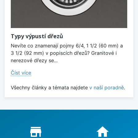
Typy výpustí dřezů
Nevíte co znamenají pojmy 6/4, 1 1/2 (60 mm) a
3 1/2 (92 mm) v popiscích dřezů? Granitové i
nerezové dřezy se...
Číst více
Všechny články a témata najdete
v naší poradně
.
Proč nakupovat u nás?
store_mall_directory
home