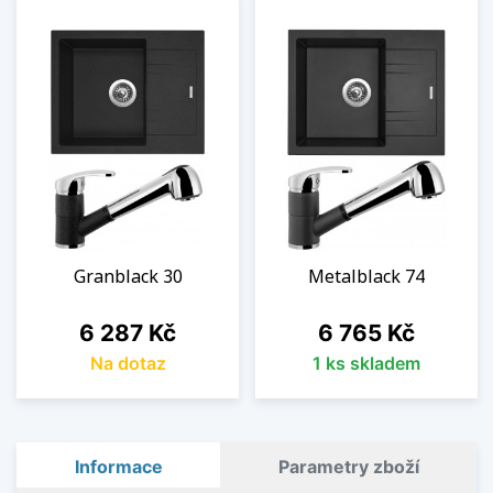
Granblack 30
Metalblack 74
Cena
Cena
6 287 Kč
6 765 Kč
Na dotaz
1 ks skladem
Informace
Parametry zboží