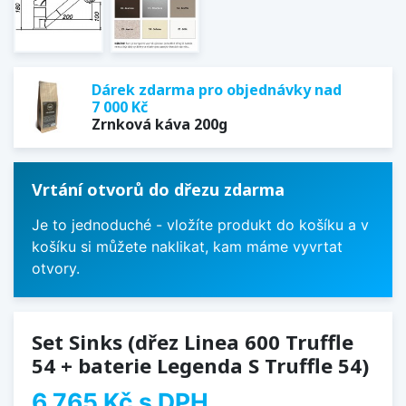
Dárek zdarma pro objednávky nad
7 000 Kč
Zrnková káva 200g
Vrtání otvorů do dřezu zdarma
Je to jednoduché - vložíte produkt do košíku a v
košíku si můžete naklikat, kam máme vyvrtat
otvory.
Set Sinks (dřez Linea 600 Truffle
54 + baterie Legenda S Truffle 54)
6 765 Kč
s DPH