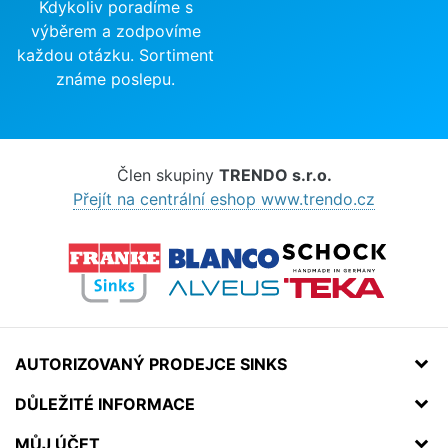
Kdykoliv poradíme s
výběrem a zodpovíme
každou otázku. Sortiment
známe poslepu.
Člen skupiny
TRENDO s.r.o.
Přejít na centrální eshop www.trendo.cz
AUTORIZOVANÝ PRODEJCE SINKS
DŮLEŽITÉ INFORMACE
MŮJ ÚČET