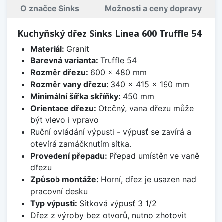
O značce Sinks
Možnosti a ceny dopravy
Kuchyňský dřez Sinks Linea 600 Truffle 54
Materiál:
Granit
Barevná varianta:
Truffle 54
Rozměr dřezu:
600 x 480 mm
Rozměr vany dřezu:
340 x 415 x 190 mm
Minimální šířka skříňky:
450 mm
Orientace dřezu:
Otočný, vana dřezu může
být vlevo i vpravo
Ruční ovládání výpusti - výpusť se zavírá a
otevírá zamáčknutím sítka.
Provedení přepadu:
Přepad umístěn ve vaně
dřezu
Způsob montáže:
Horní, dřez je usazen nad
pracovní desku
Typ výpusti:
Sítková výpusť 3 1/2
Dřez z výroby bez otvorů, nutno zhotovit