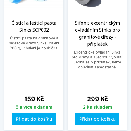
Čistící a leštící pasta
Sifon s excentrickým
Sinks SCP002
ovládáním Sinks pro
granitové dřezy -
Čistící pasta na granitové a
příplatek
nerezové dřezy Sinks, balení
200 g, v balení je houbička.
Excentrické ovládání Sinks
pro dřezy a s jednou výpustí.
Jedná se o příplatek, nelze
objednat samostatně!
Cena
Cena
159 Kč
299 Kč
5 a více skladem
2 ks skladem
Přidat do košíku
Přidat do košíku