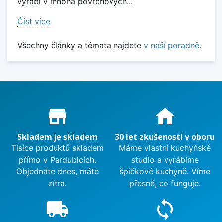
vyrábí v mnoha povrchových...
Číst více
Všechny články a témata najdete
v naší poradně
.
Proč nakupovat u nás?
store_mall_directory
home
Skladem je skladem
30 let zkušeností v oboru
Tisíce produktů skladem
Máme vlastní kuchyňské
přímo v Pardubicích.
studio a vyrábíme
Objednáte dnes, máte
špičkové kuchyně. Víme
zítra.
přesně, co funguje.
local_shipping
sync