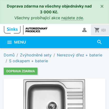
×
Doprava zdarma na všechny objednávky nad
3 000 Kč.
Všechny probíhající akce
najdete zde
.

shopping_cart
(0)
search

MENU
Domů
Zvýhodněné sety
Nerezový dřez + baterie
S odkapem + baterie
DOPRAVA ZDARMA