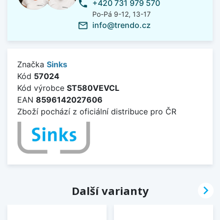
+420 731 979 570
phone
Po-Pá 9-12, 13-17
info@trendo.cz
mail_outline
Značka
Sinks
Kód
57024
Kód výrobce
ST580VEVCL
EAN
8596142027606
Zboží pochází z oficiální distribuce pro ČR

Další varianty