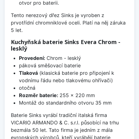
otvor pro baterii.
Tento nerezový dřez Sinks je vyroben z
prvotřídní chromniklové oceli. Platí na něj záruka
5 let.
Kuchyňská baterie Sinks Evera Chrom -
lesklý
Provedení:
Chrom - lesklý
páková směšovací baterie
Tlaková
(klasická baterie pro připojení k
vodnímu řádu nebo tlakovému ohřívači)
otočná
Rozměr baterie:
255 x 220 mm
Montáž do standardního otvoru 35 mm
Baterie Sinks vyrábí tradiční italská firma
VICARIO ARMANDO & C. s.r.l. působící na trhu
bezmála 50 let. Tato firma je jedním z mála
evropských výrobců, kteří vyrábějí baterie