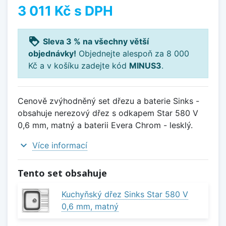
3 011 Kč
s DPH
loyalty
Sleva 3 % na všechny větší
objednávky!
Objednejte alespoň za 8 000
Kč a v košíku zadejte kód
MINUS3
.
Cenově zvýhodněný set dřezu a baterie Sinks -
obsahuje nerezový dřez s odkapem Star 580 V
0,6 mm, matný a baterii Evera Chrom - lesklý.
expand_more
Více informací
Tento set obsahuje
Kuchyňský dřez Sinks Star 580 V
0,6 mm, matný