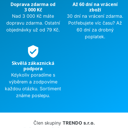
Doprava zdarma od
Až 60 dní na vrácení
3 000 Kč
zboží
Nad 3 000 Kč máte
30 dní na vrácení zdarma.
dopravu zdarma. Ostatní
Potřebujete víc času? Až
objednávky už od 79 Kč.
60 dní za drobný
poplatek.
verified_user
Skvělá zákaznická
podpora
Kdykoliv poradíme s
výběrem a zodpovíme
každou otázku. Sortiment
známe poslepu.
Člen skupiny
TRENDO s.r.o.