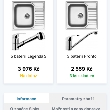
S baterií Legenda S
S baterií Pronto
Cena
Cena
3 976 Kč
2 559 Kč
Na dotaz
3 ks skladem
Informace
Parametry zboží
O značce Sinks
Možnosti a ceny dopravy