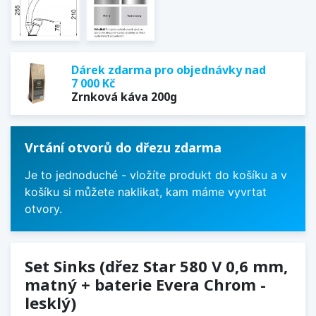
Dárek zdarma pro objednávky nad
7 000 Kč
Zrnková káva 200g
Vrtání otvorů do dřezu zdarma
Je to jednoduché - vložíte produkt do košíku a v
košíku si můžete naklikat, kam máme vyvrtat
otvory.
Set Sinks (dřez Star 580 V 0,6 mm,
matný + baterie Evera Chrom -
lesklý)