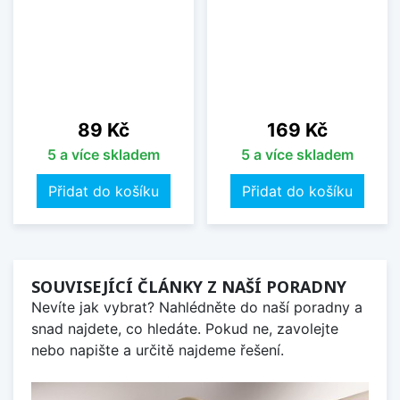
Cena
Cena
89 Kč
169 Kč
5 a více skladem
5 a více skladem
Přidat do košíku
Přidat do košíku
SOUVISEJÍCÍ ČLÁNKY Z NAŠÍ PORADNY
Nevíte jak vybrat? Nahlédněte do naší poradny a
snad najdete, co hledáte. Pokud ne, zavolejte
nebo napište a určitě najdeme řešení.