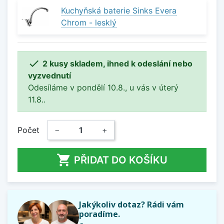
Kuchyňská baterie Sinks Evera
Chrom - lesklý

2 kusy skladem, ihned k odeslání nebo
vyzvednutí
Odesíláme v pondělí 10.8., u vás v úterý
11.8..
Počet
−
+

PŘIDAT DO KOŠÍKU
Jakýkoliv dotaz? Rádi vám
poradíme.