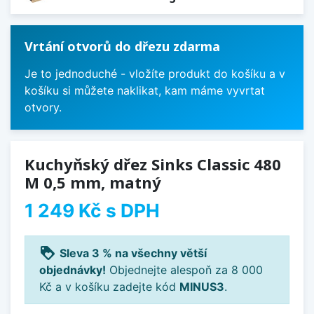
Vrtání otvorů do dřezu zdarma
Je to jednoduché - vložíte produkt do košíku a v
košíku si můžete naklikat, kam máme vyvrtat
otvory.
Kuchyňský dřez Sinks Classic 480
M 0,5 mm, matný
1 249 Kč
s DPH
loyalty
Sleva 3 % na všechny větší
objednávky!
Objednejte alespoň za 8 000
Kč a v košíku zadejte kód
MINUS3
.