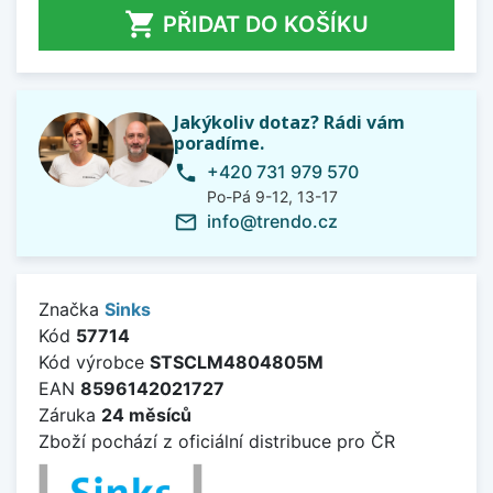

PŘIDAT DO KOŠÍKU
Jakýkoliv dotaz? Rádi vám
poradíme.
+420 731 979 570
phone
Po-Pá 9-12, 13-17
info@trendo.cz
mail_outline
Značka
Sinks
Kód
57714
Kód výrobce
STSCLM4804805M
EAN
8596142021727
Záruka
24 měsíců
Zboží pochází z oficiální distribuce pro ČR