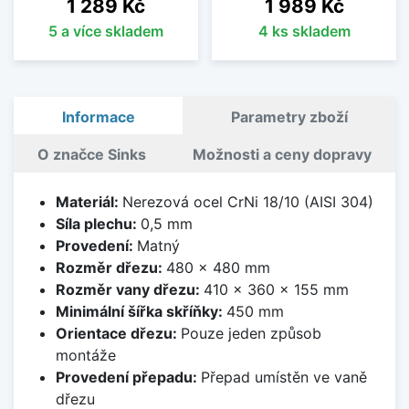
Cena
Cena
1 289 Kč
1 989 Kč
5 a více skladem
4 ks skladem
Informace
Parametry zboží
O značce Sinks
Možnosti a ceny dopravy
Materiál:
Nerezová ocel CrNi 18/10 (AISI 304)
Síla plechu:
0,5 mm
Provedení:
Matný
Rozměr dřezu:
480 x 480 mm
Rozměr vany dřezu:
410 x 360 x 155 mm
Minimální šířka skříňky:
450 mm
Orientace dřezu:
Pouze jeden způsob
montáže
Provedení přepadu:
Přepad umístěn ve vaně
dřezu