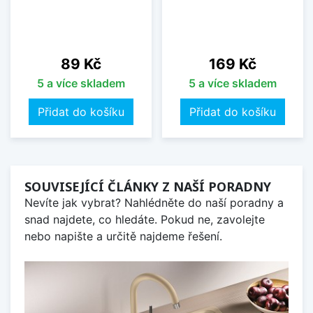
Cena
Cena
89 Kč
169 Kč
5 a více skladem
5 a více skladem
Přidat do košíku
Přidat do košíku
SOUVISEJÍCÍ ČLÁNKY Z NAŠÍ PORADNY
Nevíte jak vybrat? Nahlédněte do naší poradny a
snad najdete, co hledáte. Pokud ne, zavolejte
nebo napište a určitě najdeme řešení.