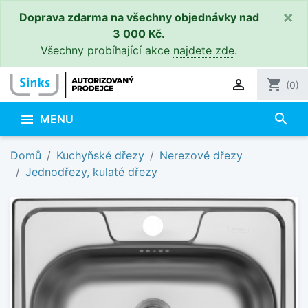
×
Doprava zdarma na všechny objednávky nad
3 000 Kč.
Všechny probíhající akce
najdete zde
.

shopping_cart
(0)
search

MENU
Domů
Kuchyňské dřezy
Nerezové dřezy
Jednodřezy, kulaté dřezy