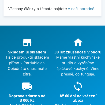
Všechny články a témata najdete
v naší poradně
.
Proč nakupovat u nás?
store_mall_directory
home
Skladem je skladem
30 let zkušeností v oboru
Tisíce produktů skladem
Máme vlastní kuchyňské
přímo v Pardubicích.
studio a vyrábíme
Objednáte dnes, máte
špičkové kuchyně. Víme
zítra.
přesně, co funguje.
local_shipping
sync
Doprava zdarma od
Až 60 dní na vrácení
3 000 Kč
zboží