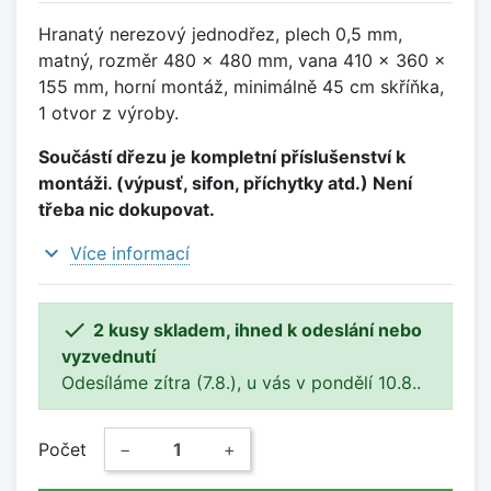
Hranatý nerezový jednodřez, plech 0,5 mm,
matný, rozměr 480 x 480 mm, vana 410 x 360 x
155 mm, horní montáž, minimálně 45 cm skříňka,
1 otvor z výroby.
Součástí dřezu je kompletní příslušenství k
montáži. (výpusť, sifon, příchytky atd.) Není
třeba nic dokupovat.
expand_more
Více informací

2 kusy skladem, ihned k odeslání nebo
vyzvednutí
Odesíláme zítra (7.8.), u vás v pondělí 10.8..
Počet
−
+