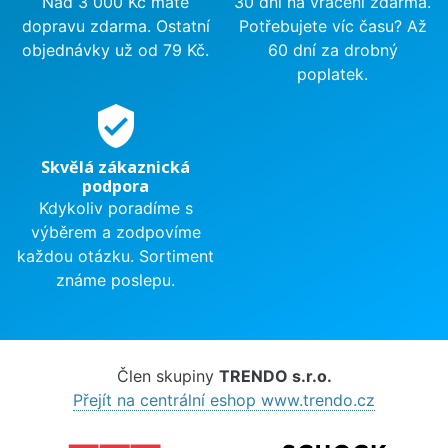
Nad 3 000 Kč máte
30 dní na vrácení zdarma.
dopravu zdarma. Ostatní
Potřebujete víc času? Až
objednávky už od 79 Kč.
60 dní za drobný
poplatek.
verified_user
Skvělá zákaznická
podpora
Kdykoliv poradíme s
výběrem a zodpovíme
každou otázku. Sortiment
známe poslepu.
Člen skupiny
TRENDO s.r.o.
Přejít na centrální eshop www.trendo.cz