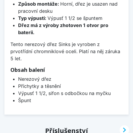
Způsob montáže:
Horní, dřez je usazen nad
pracovní desku
Typ výpusti:
Výpusť 1 1/2 se špuntem
Dřez má z výroby zhotoven 1 otvor pro
baterii.
Tento nerezový dřez Sinks je vyroben z
prvotřídní chromniklové oceli. Platí na něj záruka
5 let.
Obsah balení
Nerezový dřez
Příchytky a těsnění
Výpusť 1 1/2, sifon s odbočkou na myčku
Špunt

Příslušenství