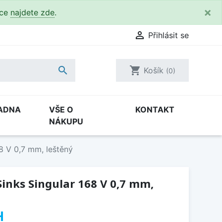
×
kce
najdete zde
.

Přihlásit se

shopping_cart
Košík
(0)
ADNA
VŠE O
KONTAKT
NÁKUPU
8 V 0,7 mm, leštěný
inks Singular 168 V 0,7 mm,
H