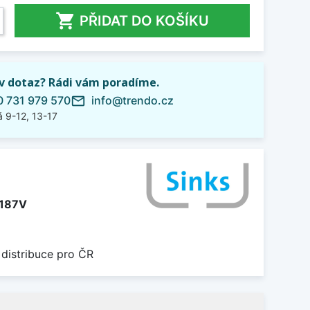

PŘIDAT DO KOŠÍKU
iv dotaz? Rádi vám poradíme.
 731 979 570
info@trendo.cz
mail_outline
 9-12, 13-17
187V
 distribuce pro ČR