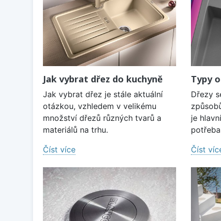
Jak vybrat dřez do kuchyně
Typy o
Jak vybrat dřez je stále aktuální
Dřezy s
otázkou, vzhledem v velikému
způsobů
množství dřezů různých tvarů a
je hlavn
materiálů na trhu.
potřeba 
Číst více
Číst víc