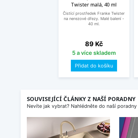
Twister malá, 40 ml
Čistící prostředek Franke Twister
na nerezové dřezy. Malé balení -
40 ml.
Cena
89 Kč
5 a více skladem
Přidat do košíku
SOUVISEJÍCÍ ČLÁNKY Z NAŠÍ PORADNY
Nevíte jak vybrat? Nahlédněte do naší poradny 