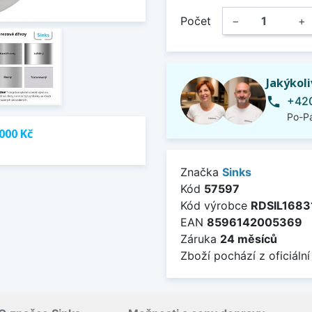
Počet
−
+
Jakýkol
+420
phone
Po-Pá
000 Kč
Značka
Sinks
Kód
57597
Kód výrobce
RDSIL1683
EAN
8596142005369
Záruka
24 měsíců
Zboží pochází z oficiální