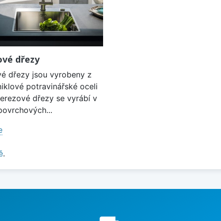
vé dřezy
é dřezy jsou vyrobeny z
iklové potravinářské oceli
Nerezové dřezy se vyrábí v
ovrchových...
e
ě
.