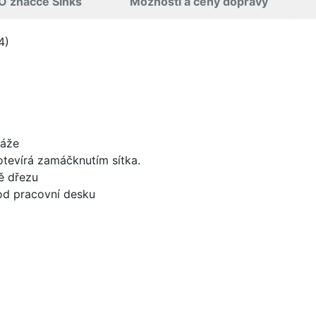
O značce Sinks
Možnosti a ceny dopravy
4)
táže
 otevírá zamáčknutím sítka.
ě dřezu
od pracovní desku