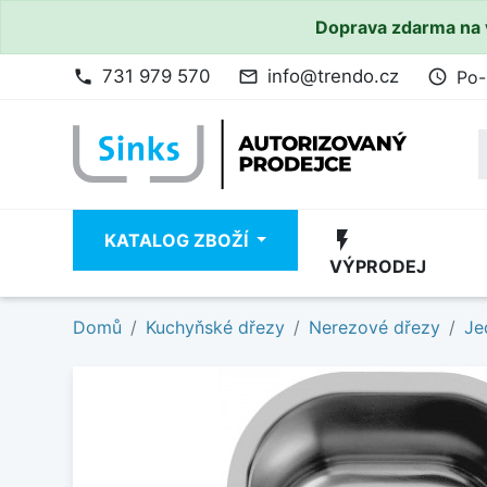
Doprava zdarma na 
731 979 570
info@trendo.cz
Po-
phone
mail_outline
access_time
flash_on
KATALOG ZBOŽÍ
VÝPRODEJ
Domů
Kuchyňské dřezy
Nerezové dřezy
Je