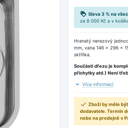
loyalty
Sleva 3 % na všec
za 8 000 Kč a v koší
Hranatý nerezový jednod
mm, vana 146 x 296 x 1
skříňka.
Součástí dřezu je komple
příchytky atd.) Není tře
expand_more
Více informací

Zboží by mělo být
dodavatele. Termín d
nebo na prodejně v P