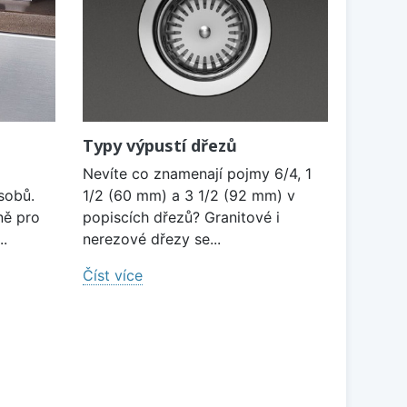
Typy výpustí dřezů
Nevíte co znamenají pojmy 6/4, 1
sobů.
1/2 (60 mm) a 3 1/2 (92 mm) v
ně pro
popiscích dřezů? Granitové i
..
nerezové dřezy se...
Číst více