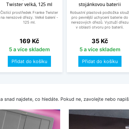
Twister velká, 125 ml
stojánkovou baterii
Čistící prostředek Franke Twister
Robustní plastová podložka slouž
na nerezové dřezy. Velké balení -
pro pevnější uchycení baterie do
125 ml.
nerezových dřezů. Vyztuží dřezu
v oblasti otvoru pro baterii.
Cena
Cena
169 Kč
35 Kč
5 a více skladem
5 a více skladem
Přidat do košíku
Přidat do košíku
a snad najdete, co hledáte. Pokud ne, zavolejte nebo napišt