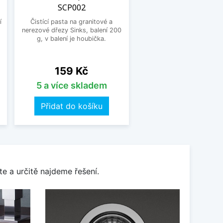
SCP002
í
Čistící pasta na granitové a
nerezové dřezy Sinks, balení 200
g, v balení je houbička.
Cena
159 Kč
5 a více skladem
Přidat do košíku
e a určitě najdeme řešení.