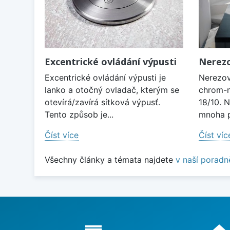
Excentrické ovládání výpusti
Nerezo
Excentrické ovládání výpusti je
Nerezov
lanko a otočný ovladač, kterým se
chrom-n
otevírá/zavírá sítková výpusť.
18/10. 
Tento způsob je...
mnoha p
Číst více
Číst víc
Všechny články a témata najdete
v naší poradn
Proč nakupovat u nás?