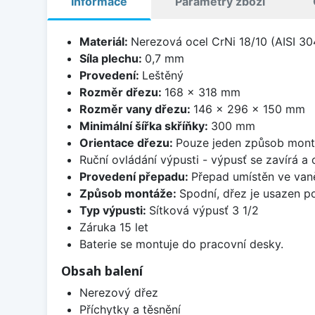
Informace
Parametry zboží
Materiál:
Nerezová ocel CrNi 18/10 (AISI 30
Síla plechu:
0,7 mm
Provedení:
Leštěný
Rozměr dřezu:
168 x 318 mm
Rozměr vany dřezu:
146 x 296 x 150 mm
Minimální šířka skříňky:
300 mm
Orientace dřezu:
Pouze jeden způsob mon
Ruční ovládání výpusti - výpusť se zavírá a
Provedení přepadu:
Přepad umístěn ve van
Způsob montáže:
Spodní, dřez je usazen p
Typ výpusti:
Sítková výpusť 3 1/2
Záruka 15 let
Baterie se montuje do pracovní desky.
Obsah balení
Nerezový dřez
Příchytky a těsnění