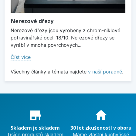
Nerezové dřezy
Nerezové dřezy jsou vyrobeny z chrom-niklové
potravinářské oceli 18/10. Nerezové dřezy se
vyrábí v mnoha povrchových...
Číst více
Všechny články a témata najdete
v naší poradně
.
Proč nakupovat u nás?
store_mall_directory
home
Skladem je skladem
30 let zkušeností v oboru
Tisíce produktů skladem
Máme vlastní kuchyňské