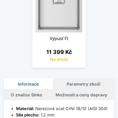
Výpusť FI
Cena
11 399 Kč
Na dotaz
Informace
Parametry zboží
O značce Sinks
Možnosti a ceny dopravy
Materiál:
Nerezová ocel CrNi 18/10 (AISI 304)
Síla plechu:
1,2 mm