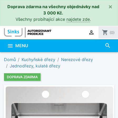
×
Doprava zdarma na všechny objednávky nad
3 000 Kč.
Všechny probíhající akce
najdete zde
.

shopping_cart
(0)
search

MENU
Domů
Kuchyňské dřezy
Nerezové dřezy
Jednodřezy, kulaté dřezy
DOPRAVA ZDARMA