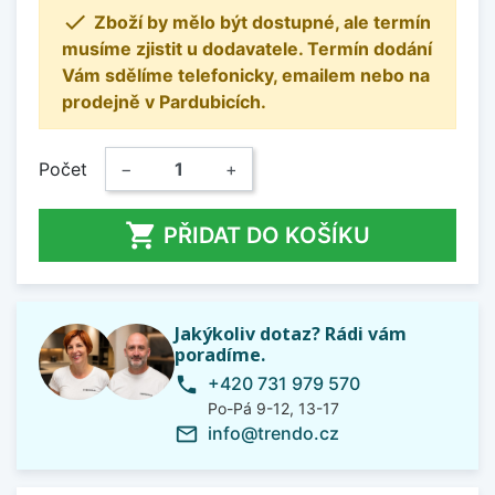

Zboží by mělo být dostupné, ale termín
musíme zjistit u dodavatele. Termín dodání
Vám sdělíme telefonicky, emailem nebo na
prodejně v Pardubicích.
Počet
−
+

PŘIDAT DO KOŠÍKU
Jakýkoliv dotaz? Rádi vám
poradíme.
+420 731 979 570
phone
Po-Pá 9-12, 13-17
info@trendo.cz
mail_outline