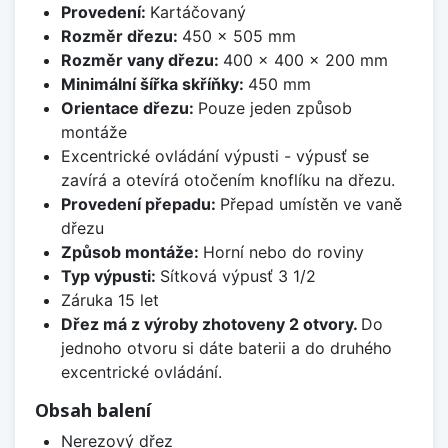
Provedení:
Kartáčovaný
Rozměr dřezu:
450 x 505 mm
Rozměr vany dřezu:
400 x 400 x 200 mm
Minimální šířka skříňky:
450 mm
Orientace dřezu:
Pouze jeden způsob
montáže
Excentrické ovládání výpusti - výpusť se
zavírá a otevírá otočením knoflíku na dřezu.
Provedení přepadu:
Přepad umístěn ve vaně
dřezu
Způsob montáže:
Horní nebo do roviny
Typ výpusti:
Sítková výpusť 3 1/2
Záruka 15 let
Dřez má z výroby zhotoveny 2 otvory.
Do
jednoho otvoru si dáte baterii a do druhého
excentrické ovládání.
Obsah balení
Nerezový dřez