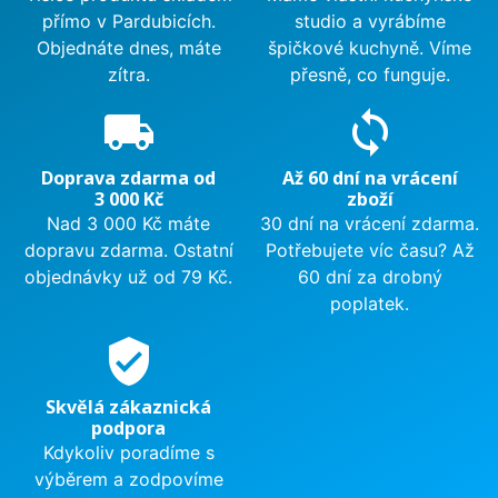
přímo v Pardubicích.
studio a vyrábíme
Objednáte dnes, máte
špičkové kuchyně. Víme
zítra.
přesně, co funguje.
local_shipping
sync
Doprava zdarma od
Až 60 dní na vrácení
3 000 Kč
zboží
Nad 3 000 Kč máte
30 dní na vrácení zdarma.
dopravu zdarma. Ostatní
Potřebujete víc času? Až
objednávky už od 79 Kč.
60 dní za drobný
poplatek.
verified_user
Skvělá zákaznická
podpora
Kdykoliv poradíme s
výběrem a zodpovíme