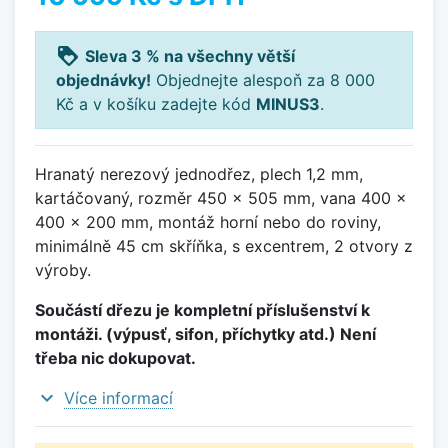
loyalty
Sleva 3 % na všechny větší
objednávky!
Objednejte alespoň za 8 000
Kč a v košíku zadejte kód
MINUS3
.
Hranatý nerezový jednodřez, plech 1,2 mm,
kartáčovaný, rozměr 450 x 505 mm, vana 400 x
400 x 200 mm, montáž horní nebo do roviny,
minimálně 45 cm skříňka, s excentrem, 2 otvory z
výroby.
Součástí dřezu je kompletní příslušenství k
montáži. (výpusť, sifon, příchytky atd.) Není
třeba nic dokupovat.
expand_more
Více informací