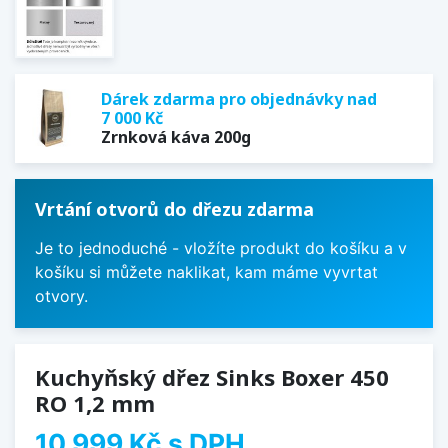
Dárek zdarma pro objednávky nad
7 000 Kč
Zrnková káva 200g
Vrtání otvorů do dřezu zdarma
Je to jednoduché - vložíte produkt do košíku a v
košíku si můžete naklikat, kam máme vyvrtat
otvory.
Kuchyňský dřez Sinks Boxer 450
RO 1,2 mm
10 999 Kč
s DPH