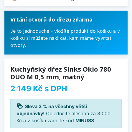
Vrtání otvorů do dřezu zdarma
Je to jednoduché - vložíte produkt do košíku a v
košíku si můžete naklikat, kam máme vyvrtat
otvory.
Kuchyňský dřez Sinks Okio 780
DUO M 0,5 mm, matný
2 149 Kč
s DPH
loyalty
Sleva 3 % na všechny větší
objednávky!
Objednejte alespoň za 8 000
Kč a v košíku zadejte kód
MINUS3
.