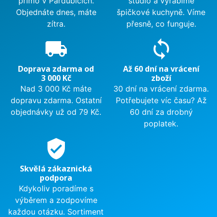
přímo v Pardubicích.
studio a vyrábíme
Objednáte dnes, máte
špičkové kuchyně. Víme
zítra.
přesně, co funguje.
local_shipping
sync
Doprava zdarma od
Až 60 dní na vrácení
3 000 Kč
zboží
Nad 3 000 Kč máte
30 dní na vrácení zdarma.
dopravu zdarma. Ostatní
Potřebujete víc času? Až
objednávky už od 79 Kč.
60 dní za drobný
poplatek.
verified_user
Skvělá zákaznická
podpora
Kdykoliv poradíme s
výběrem a zodpovíme
každou otázku. Sortiment