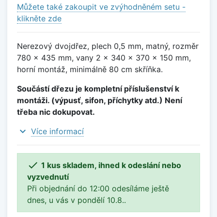
Můžete také zakoupit ve zvýhodněném setu -
klikněte zde
Nerezový dvojdřez, plech 0,5 mm, matný, rozměr
780 x 435 mm, vany 2 x 340 x 370 x 150 mm,
horní montáž, minimálně 80 cm skříňka.
Součástí dřezu je kompletní příslušenství k
montáži. (výpusť, sifon, příchytky atd.) Není
třeba nic dokupovat.
expand_more
Více informací

1 kus skladem, ihned k odeslání nebo
vyzvednutí
Při objednání do 12:00 odesíláme ještě
dnes, u vás v pondělí 10.8..