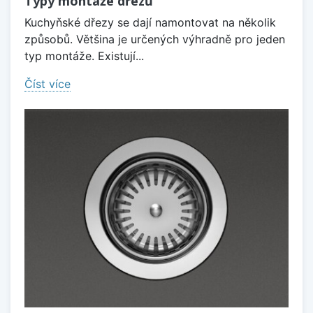
Typy montáže dřezů
Kuchyňské dřezy se dají namontovat na několik
způsobů. Většina je určených výhradně pro jeden
typ montáže. Existují...
Číst více