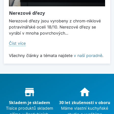
Nerezové dřezy
Nerezové dřezy jsou vyrobeny z chrom-niklové
potravinářské oceli 18/10. Nerezové dřezy se
vyrábí v mnoha povrchových...
Číst více
Všechny články a témata najdete
v naší poradně
.
Proč nakupovat u nás?
store_mall_directory
home
Skladem je skladem
30 let zkušeností v oboru
Tisíce produktů skladem
Máme vlastní kuchyňské