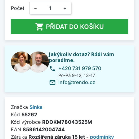
Počet
−
+

PŘIDAT DO KOŠÍKU
Jakýkoliv dotaz? Rádi vám
poradíme.
+420 731 979 570
phone
Po-Pá 9-12, 13-17
info@trendo.cz
mail_outline
Značka
Sinks
Kód
55262
Kód výrobce
RDOKM78043525M
EAN
8596142004744
Záruka
Rozšířená záruka 15 let -
podmínky