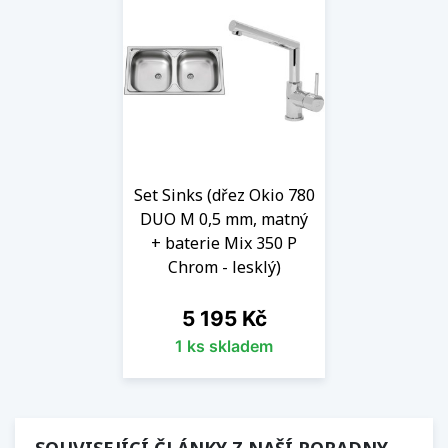
Set Sinks (dřez Okio 780
DUO M 0,5 mm, matný
+ baterie Mix 350 P
Chrom - lesklý)
Cena
5 195 Kč
1 ks skladem
SOUVISEJÍCÍ ČLÁNKY Z NAŠÍ PORADNY