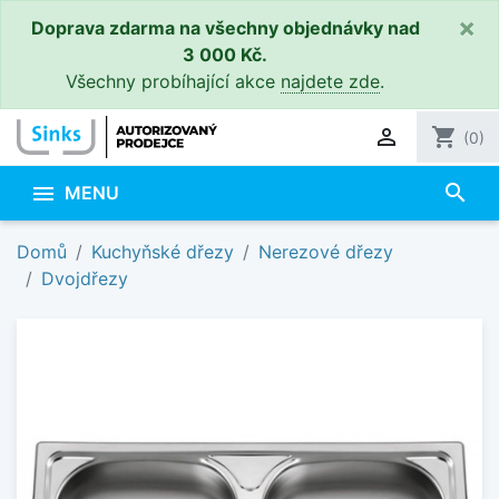
×
Doprava zdarma na všechny objednávky nad
3 000 Kč.
Všechny probíhající akce
najdete zde
.

shopping_cart
(0)
search

MENU
Domů
Kuchyňské dřezy
Nerezové dřezy
Dvojdřezy