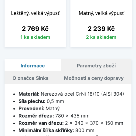
Leštěný, velká výpusť
Matný, velká výpusť
Cena
Cena
2 769 Kč
2 239 Kč
1 ks skladem
2 ks skladem
Informace
Parametry zboží
O značce Sinks
Možnosti a ceny dopravy
Materiál:
Nerezová ocel CrNi 18/10 (AISI 304)
Síla plechu:
0,5 mm
Provedení:
Matný
Rozměr dřezu:
780 x 435 mm
Rozměr van dřezu:
2 x 340 x 370 x 150 mm
Minimální šířka skříňky:
800 mm