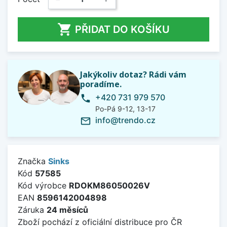

PŘIDAT DO KOŠÍKU
Jakýkoliv dotaz? Rádi vám
poradíme.
+420 731 979 570
phone
Po-Pá 9-12, 13-17
info@trendo.cz
mail_outline
Značka
Sinks
Kód
57585
Kód výrobce
RDOKM86050026V
EAN
8596142004898
Záruka
24 měsíců
Zboží pochází z oficiální distribuce pro ČR