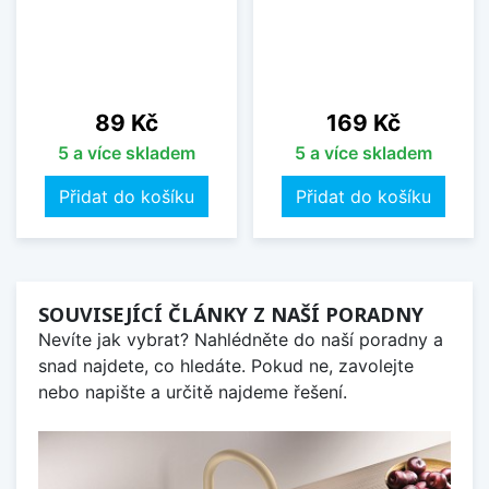
Cena
Cena
89 Kč
169 Kč
5 a více skladem
5 a více skladem
Přidat do košíku
Přidat do košíku
SOUVISEJÍCÍ ČLÁNKY Z NAŠÍ PORADNY
Nevíte jak vybrat? Nahlédněte do naší poradny a
snad najdete, co hledáte. Pokud ne, zavolejte
nebo napište a určitě najdeme řešení.