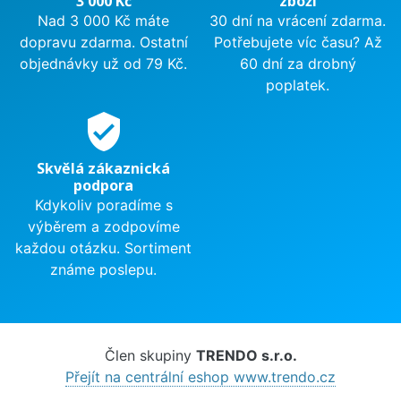
3 000 Kč
zboží
Nad 3 000 Kč máte
30 dní na vrácení zdarma.
dopravu zdarma. Ostatní
Potřebujete víc času? Až
objednávky už od 79 Kč.
60 dní za drobný
poplatek.
verified_user
Skvělá zákaznická
podpora
Kdykoliv poradíme s
výběrem a zodpovíme
každou otázku. Sortiment
známe poslepu.
Člen skupiny
TRENDO s.r.o.
Přejít na centrální eshop www.trendo.cz