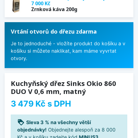
7 000 Kč
Zrnková káva 200g
Vrtání otvorů do dřezu zdarma
Je to jednoduché - vložíte produkt do košíku a v
košíku si můžete naklikat, kam máme vyvrtat
otvory.
Kuchyňský dřez Sinks Okio 860
DUO V 0,6 mm, matný
3 479 Kč
s DPH
loyalty
Sleva 3 % na všechny větší
objednávky!
Objednejte alespoň za 8 000
Kč a v košíku zadejte kód
MINUS3
.