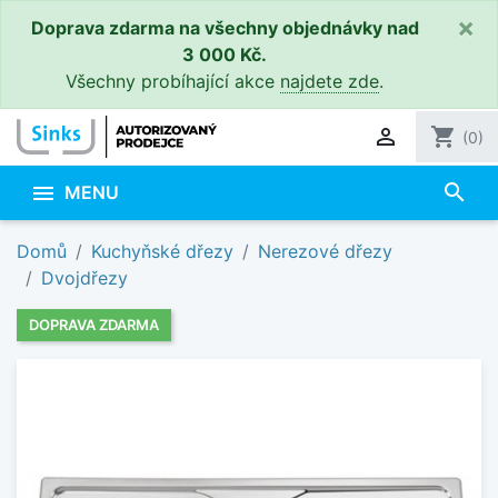
×
Doprava zdarma na všechny objednávky nad
3 000 Kč.
Všechny probíhající akce
najdete zde
.

shopping_cart
(0)
search

MENU
Domů
Kuchyňské dřezy
Nerezové dřezy
Dvojdřezy
DOPRAVA ZDARMA