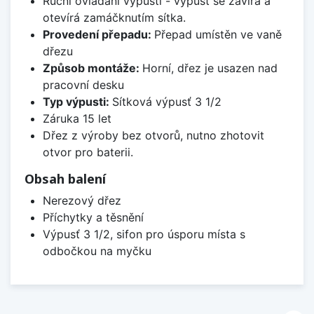
Ruční ovládání výpusti - výpusť se zavírá a
otevírá zamáčknutím sítka.
Provedení přepadu:
Přepad umístěn ve vaně
dřezu
Způsob montáže:
Horní, dřez je usazen nad
pracovní desku
Typ výpusti:
Sítková výpusť 3 1/2
Záruka 15 let
Dřez z výroby bez otvorů, nutno zhotovit
otvor pro baterii.
Obsah balení
Nerezový dřez
Příchytky a těsnění
Výpusť 3 1/2, sifon pro úsporu místa s
odbočkou na myčku