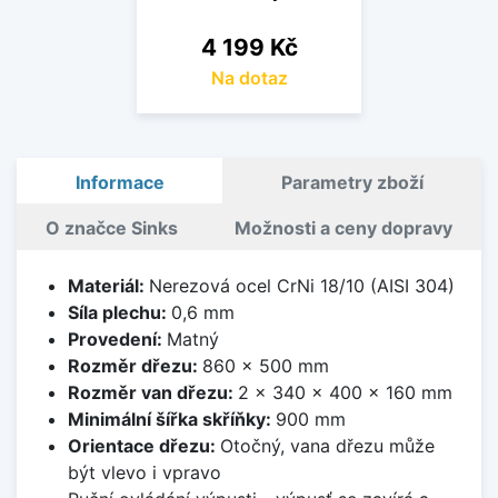
Cena
4 199 Kč
Na dotaz
Informace
Parametry zboží
O značce Sinks
Možnosti a ceny dopravy
Materiál:
Nerezová ocel CrNi 18/10 (AISI 304)
Síla plechu:
0,6 mm
Provedení:
Matný
Rozměr dřezu:
860 x 500 mm
Rozměr van dřezu:
2 x 340 x 400 x 160 mm
Minimální šířka skříňky:
900 mm
Orientace dřezu:
Otočný, vana dřezu může
být vlevo i vpravo