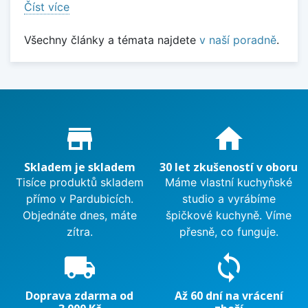
Číst více
Všechny články a témata najdete
v naší poradně
.
Proč nakupovat u nás?
store_mall_directory
home
Skladem je skladem
30 let zkušeností v oboru
Tisíce produktů skladem
Máme vlastní kuchyňské
přímo v Pardubicích.
studio a vyrábíme
Objednáte dnes, máte
špičkové kuchyně. Víme
zítra.
přesně, co funguje.
local_shipping
sync
Doprava zdarma od
Až 60 dní na vrácení