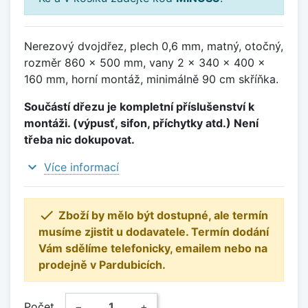
Nerezový dvojdřez, plech 0,6 mm, matný, otočný,
rozměr 860 x 500 mm, vany 2 x 340 x 400 x
160 mm, horní montáž, minimálně 90 cm skříňka.
Součástí dřezu je kompletní příslušenství k
montáži. (výpusť, sifon, příchytky atd.) Není
třeba nic dokupovat.
expand_more
Více informací

Zboží by mělo být dostupné, ale termín
musíme zjistit u dodavatele. Termín dodání
Vám sdělíme telefonicky, emailem nebo na
prodejně v Pardubicích.
Počet
−
+