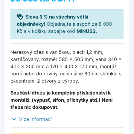
loyalty
Sleva 3 % na všechny větší
objednávky!
Objednejte alespoň za 8 000
Kč a v košíku zadejte kód
MINUS3
.
Nerezový dřez s vaničkou, plech 1,2 mm,
kartáčovaný, rozměr 585 x 505 mm, vana 340 x
400 x 200 mm a 170 x 400 x 170 mm, montáž
horní nebo do roviny, minimálně 60 cm skříňka, s
excentrem, 2 otvory z výroby.
Součástí dřezu je kompletní příslušenství k
montáži. (výpusť, sifon, příchytky atd.) Není
třeba nic dokupovat.
expand_more
Více informací