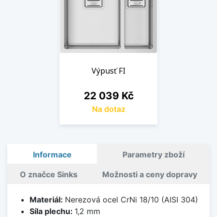
Výpusť FI
Cena
22 039 Kč
Na dotaz
Informace
Parametry zboží
O značce Sinks
Možnosti a ceny dopravy
Materiál:
Nerezová ocel CrNi 18/10 (AISI 304)
Síla plechu:
1,2 mm