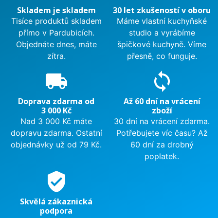
Skladem je skladem
30 let zkušeností v oboru
Tisíce produktů skladem
Máme vlastní kuchyňské
přímo v Pardubicích.
studio a vyrábíme
Objednáte dnes, máte
špičkové kuchyně. Víme
zítra.
přesně, co funguje.
local_shipping
sync
Doprava zdarma od
Až 60 dní na vrácení
3 000 Kč
zboží
Nad 3 000 Kč máte
30 dní na vrácení zdarma.
dopravu zdarma. Ostatní
Potřebujete víc času? Až
objednávky už od 79 Kč.
60 dní za drobný
poplatek.
verified_user
Skvělá zákaznická
podpora