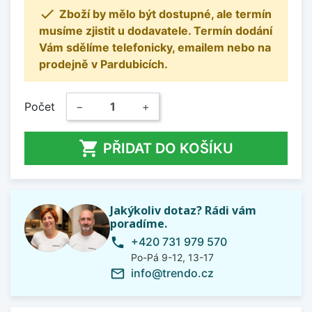

Zboží by mělo být dostupné, ale termín
musíme zjistit u dodavatele. Termín dodání
Vám sdělíme telefonicky, emailem nebo na
prodejně v Pardubicích.
Počet
−
+

PŘIDAT DO KOŠÍKU
Jakýkoliv dotaz? Rádi vám
poradíme.
+420 731 979 570
phone
Po-Pá 9-12, 13-17
info@trendo.cz
mail_outline