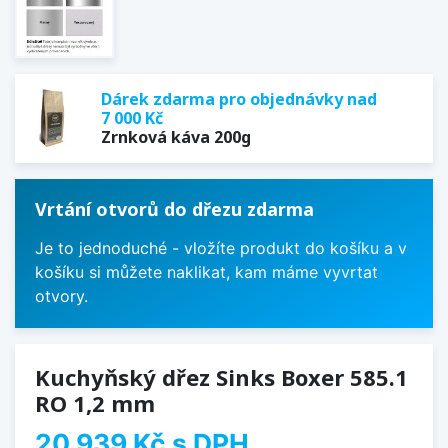
Dárek zdarma pro objednávky nad
7 000 Kč
Zrnková káva 200g
Vrtání otvorů do dřezu zdarma
Je to jednoduché - vložíte produkt do košíku a v
košíku si můžete naklikat, kam máme vyvrtat
otvory.
Kuchyňský dřez Sinks Boxer 585.1
RO 1,2 mm
20 939 Kč
s DPH