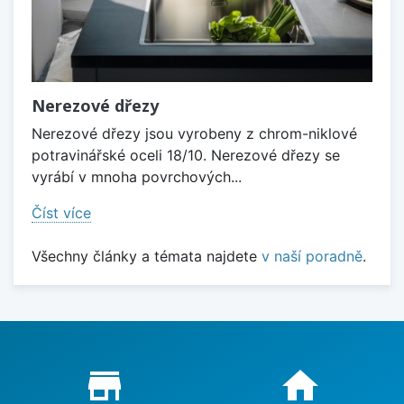
Nerezové dřezy
Nerezové dřezy jsou vyrobeny z chrom-niklové
potravinářské oceli 18/10. Nerezové dřezy se
vyrábí v mnoha povrchových...
Číst více
Všechny články a témata najdete
v naší poradně
.
Proč nakupovat u nás?
store_mall_directory
home