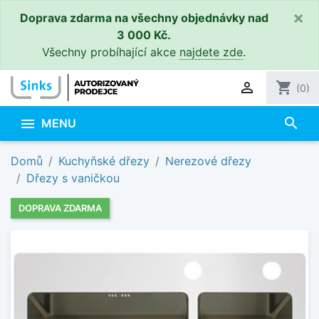
×
Doprava zdarma na všechny objednávky nad
3 000 Kč.
Všechny probíhající akce
najdete zde
.

shopping_cart
(0)
search

MENU
Domů
Kuchyňské dřezy
Nerezové dřezy
Dřezy s vaničkou
DOPRAVA ZDARMA