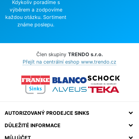
Kdykoliv poradíme s
výběrem a zodpovíme
každou otázku. Sortiment
známe poslepu.
Člen skupiny
TRENDO s.r.o.
Přejít na centrální eshop www.trendo.cz
AUTORIZOVANÝ PRODEJCE SINKS
DŮLEŽITÉ INFORMACE
MŮJ ÚČET