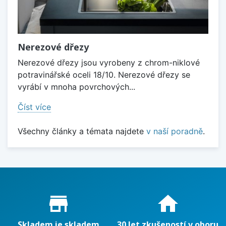
Nerezové dřezy
Nerezové dřezy jsou vyrobeny z chrom-niklové
potravinářské oceli 18/10. Nerezové dřezy se
vyrábí v mnoha povrchových...
Číst více
Všechny články a témata najdete
v naší poradně
.
Proč nakupovat u nás?
store_mall_directory
home
Skladem je skladem
30 let zkušeností v oboru