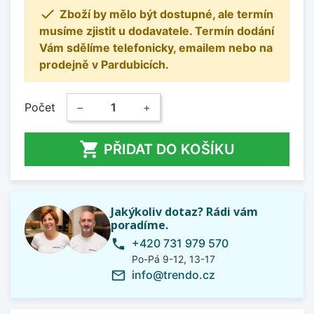

Zboží by mělo být dostupné, ale termín
musíme zjistit u dodavatele. Termín dodání
Vám sdělíme telefonicky, emailem nebo na
prodejně v Pardubicích.
Počet
−
+

PŘIDAT DO KOŠÍKU
Jakýkoliv dotaz? Rádi vám
poradíme.
+420 731 979 570
phone
Po-Pá 9-12, 13-17
info@trendo.cz
mail_outline