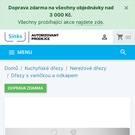
×
Doprava zdarma na všechny objednávky nad
3 000 Kč.
Všechny probíhající akce
najdete zde
.

shopping_cart
(0)
search

MENU
Domů
Kuchyňské dřezy
Nerezové dřezy
Dřezy s vaničkou a odkapem
DOPRAVA ZDARMA