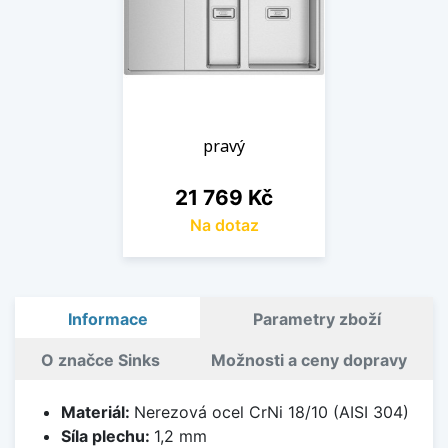
pravý
Cena
21 769 Kč
Na dotaz
Informace
Parametry zboží
O značce Sinks
Možnosti a ceny dopravy
Materiál:
Nerezová ocel CrNi 18/10 (AISI 304)
Síla plechu:
1,2 mm