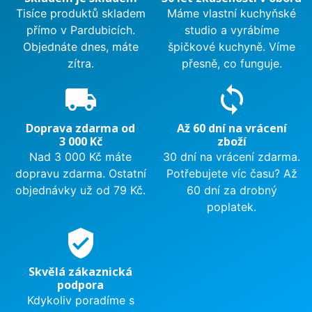
Tisíce produktů skladem
Máme vlastní kuchyňské
přímo v Pardubicích.
studio a vyrábíme
Objednáte dnes, máte
špičkové kuchyně. Víme
zítra.
přesně, co funguje.
local_shipping
sync
Doprava zdarma od
Až 60 dní na vrácení
3 000 Kč
zboží
Nad 3 000 Kč máte
30 dní na vrácení zdarma.
dopravu zdarma. Ostatní
Potřebujete víc času? Až
objednávky už od 79 Kč.
60 dní za drobný
poplatek.
verified_user
Skvělá zákaznická
podpora
Kdykoliv poradíme s