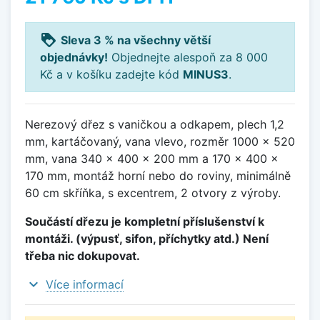
loyalty
Sleva 3 % na všechny větší
objednávky!
Objednejte alespoň za 8 000
Kč a v košíku zadejte kód
MINUS3
.
Nerezový dřez s vaničkou a odkapem, plech 1,2
mm, kartáčovaný, vana vlevo, rozměr 1000 x 520
mm, vana 340 x 400 x 200 mm a 170 x 400 x
170 mm, montáž horní nebo do roviny, minimálně
60 cm skříňka, s excentrem, 2 otvory z výroby.
Součástí dřezu je kompletní příslušenství k
montáži. (výpusť, sifon, příchytky atd.) Není
třeba nic dokupovat.
expand_more
Více informací