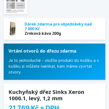
Dárek zdarma pro objednávky nad
7 000 Kč
Zrnková káva 200g
Vrtání otvorů do dřezu zdarma
Je to jednoduché - vložíte produkt do košíku a v
košíku si můžete naklikat, kam máme vyvrtat
otvory.
Kuchyňský dřez Sinks Xeron
1000.1, levý, 1,2 mm
21 769 Kč
s DPH