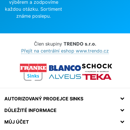
výběrem a zodpovíme
každou otázku. Sortiment
známe poslepu.
Člen skupiny
TRENDO s.r.o.
Přejít na centrální eshop www.trendo.cz
AUTORIZOVANÝ PRODEJCE SINKS
DŮLEŽITÉ INFORMACE
MŮJ ÚČET