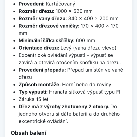
Provedení:
Kartáčovaný
Rozměr dřezu:
1000 x 520 mm
Rozměr vany dřezu:
340 x 400 x 200 mm
Rozměr dřezové vaničky:
170 x 400 x 170
mm
Minimální šířka skříňky:
600 mm
Orientace dřezu:
Levý (vana dřezu vlevo)
Excentrické ovládání výpusti - výpusť se
zavírá a otevírá otočením knoflíku na dřezu.
Provedení přepadu:
Přepad umístěn ve vaně
dřezu
Způsob montáže:
Horní nebo do roviny
Typ výpusti:
Hranatá sítková výpusť typu FI
Záruka 15 let
Dřez má z výroby zhotoveny 2 otvory.
Do
jednoho otvoru si dáte baterii a do druhého
excentrické ovládání.
Obsah balení