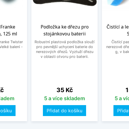
a Franke
Podložka ke dřezu pro
Čistící a l
, 125 ml
stojánkovou baterii
Franke Twister
Robustní plastová podložka slouží
Čistící pa
Velké balení -
pro pevnější uchycení baterie do
nerezové dře
.
nerezových dřezů. Vyztuží dřezu
g, v bal
v oblasti otvoru pro baterii.
Cena
C
Kč
35 Kč
1
kladem
5 a více skladem
5 a v
košíku
Přidat do košíku
Přida