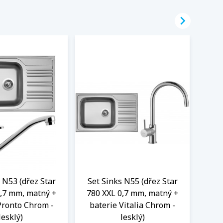

 N53 (dřez Star
Set Sinks N55 (dřez Star
Set
0,7 mm, matný +
780 XXL 0,7 mm, matný +
780
Pronto Chrom -
baterie Vitalia Chrom -
ba
lesklý)
lesklý)