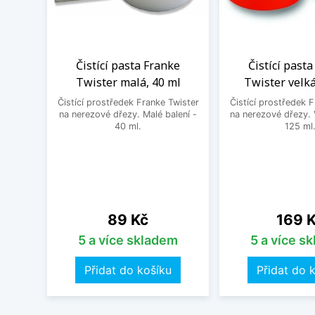
Čistící pasta Franke
Čistící past
Twister malá, 40 ml
Twister velká
Čistící prostředek Franke Twister
Čistící prostředek 
na nerezové dřezy. Malé balení -
na nerezové dřezy. 
40 ml.
125 ml
Cena
Cena
89 Kč
169 
5 a více skladem
5 a více s
Přidat do košíku
Přidat do 