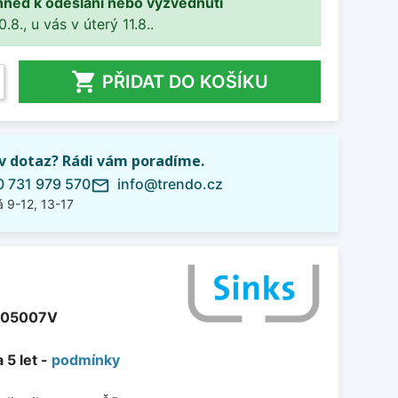
hned k odeslání nebo vyzvednutí
8., u vás v úterý 11.8..

PŘIDAT DO KOŠÍKU
iv dotaz? Rádi vám poradíme.
 731 979 570
info@trendo.cz
mail_outline
 9-12, 13-17
05007V
 5 let -
podmínky