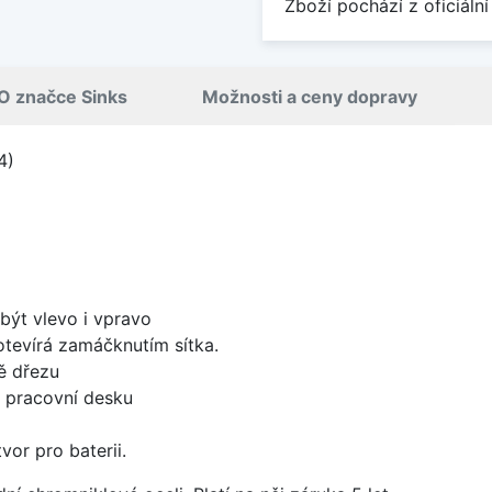
Zboží pochází z oficiální
O značce Sinks
Možnosti a ceny dopravy
4)
být vlevo i vpravo
 otevírá zamáčknutím sítka.
ě dřezu
d pracovní desku
vor pro baterii.