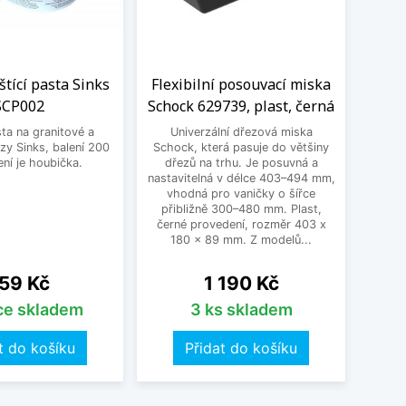
eštící pasta Sinks
Flexibilní posouvací miska
SCP002
Schock 629739, plast, černá
sta na granitové a
Univerzální dřezová miska
zy Sinks, balení 200
Schock, která pasuje do většiny
ení je houbička.
dřezů na trhu. Je posuvná a
nastavitelná v délce 403–494 mm,
vhodná pro vaničky o šířce
přibližně 300–480 mm. Plast,
černé provedení, rozměr 403 x
180 x 89 mm. Z modelů...
ena
Cena
59 Kč
1 190 Kč
íce skladem
3 ks skladem
t do košíku
Přidat do košíku