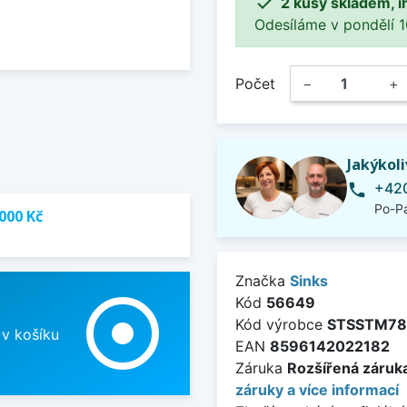

2 kusy skladem, i
Odesíláme v pondělí 10.
Počet
−
+
Jakýkol
+420
phone
Po-Pá
000 Kč
Značka
Sinks
adjust
Kód
56649
Kód výrobce
STSSTM78
 v košíku
EAN
8596142022182
Záruka
Rozšířená záruka
záruky a více informací