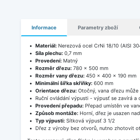
Informace
Parametry zboží
Materiál:
Nerezová ocel CrNi 18/10 (AISI 30
Síla plechu:
0,7 mm
Provedení:
Matný
Rozměr dřezu:
780 x 500 mm
Rozměr vany dřezu:
450 x 400 x 190 mm
Minimální šířka skříňky:
600 mm
Orientace dřezu:
Otočný, vana dřezu může 
Ruční ovládání výpusti - výpusť se zavírá a
Provedení přepadu:
Přepad umístěn ve van
Způsob montáže:
Horní, dřez je usazen na
Typ výpusti:
Sítková výpusť 3 1/2
Dřez z výroby bez otvorů, nutno zhotovit ot