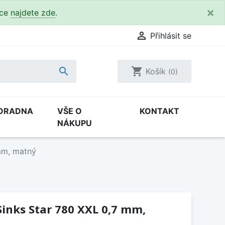
×
kce
najdete zde
.

Přihlásit se

shopping_cart
Košík
(0)
ORADNA
VŠE O
KONTAKT
NÁKUPU
mm, matný
inks Star 780 XXL 0,7 mm,