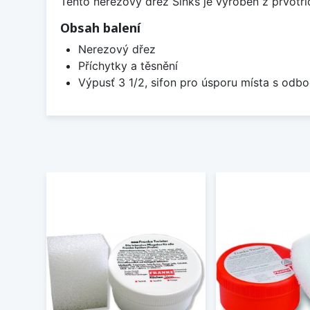
Tento nerezový dřez Sinks je vyroben z prvotřídn
Obsah balení
Nerezový dřez
Příchytky a těsnění
Výpusť 3 1/2, sifon pro úsporu místa s od