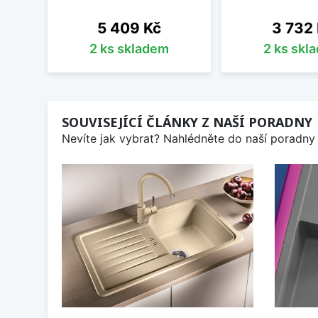
Cena
Cena
5 409 Kč
3 732
2 ks skladem
2 ks skl
SOUVISEJÍCÍ ČLÁNKY Z NAŠÍ PORADNY
Nevíte jak vybrat? Nahlédněte do naší poradny 