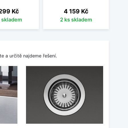
na
Cena
299 Kč
4 159 Kč
s skladem
2 ks skladem
e a určitě najdeme řešení.