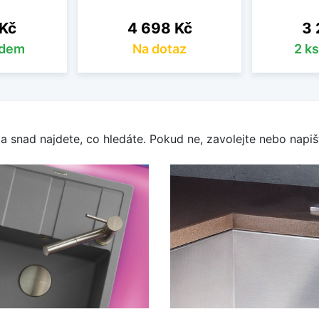
Cena
Ce
 Kč
4 698 Kč
3 
adem
Na dotaz
2 k
a snad najdete, co hledáte. Pokud ne, zavolejte nebo napišt