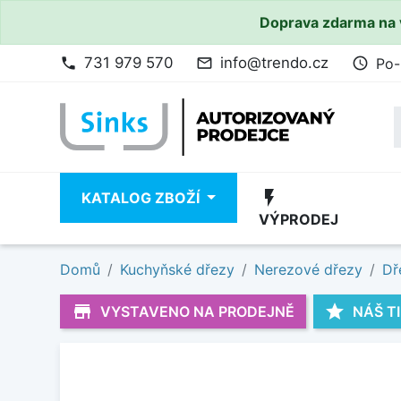
Doprava zdarma na 
731 979 570
info@trendo.cz
Po-
phone
mail_outline
access_time
flash_on
KATALOG ZBOŽÍ
VÝPRODEJ
Domů
Kuchyňské dřezy
Nerezové dřezy
Dř
store_mall_directory
star
VYSTAVENO NA PRODEJNĚ
NÁŠ T