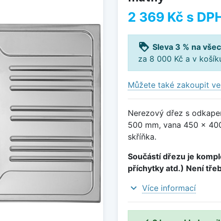
2 369 Kč
s DP
loyalty
Sleva 3 % na všec
za 8 000 Kč a v koší
Můžete také zakoupit ve
Nerezový dřez s odkapem
500 mm, vana 450 x 400
skříňka.
Součástí dřezu je komple
příchytky atd.) Není tře
expand_more
Více informací