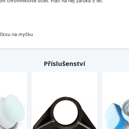
í chromniklové oceli. Platí na něj záruka 5 let.
bočkou na myčku
Příslušenství