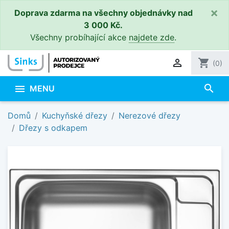
×
Doprava zdarma na všechny objednávky nad
3 000 Kč.
Všechny probíhající akce
najdete zde
.

shopping_cart
(0)
search

MENU
Domů
Kuchyňské dřezy
Nerezové dřezy
Dřezy s odkapem