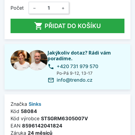
Počet
−
+

PŘIDAT DO KOŠÍKU
Jakýkoliv dotaz? Rádi vám
poradíme.
+420 731 979 570
phone
Po-Pá 9-12, 13-17
info@trendo.cz
mail_outline
Značka
Sinks
Kód
58084
Kód výrobce
STSGRM6305007V
EAN
8596142041824
Záruka
24 měsíců