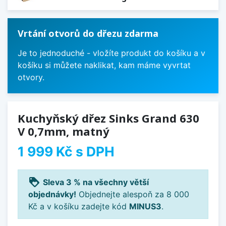
Vrtání otvorů do dřezu zdarma
Je to jednoduché - vložíte produkt do košíku a v
košíku si můžete naklikat, kam máme vyvrtat
otvory.
Kuchyňský dřez Sinks Grand 630
V 0,7mm, matný
1 999 Kč
s DPH
loyalty
Sleva 3 % na všechny větší
objednávky!
Objednejte alespoň za 8 000
Kč a v košíku zadejte kód
MINUS3
.