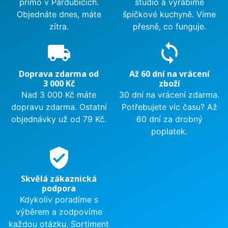
přímo v Pardubicích.
studio a vyrábíme
Objednáte dnes, máte
špičkové kuchyně. Víme
zítra.
přesně, co funguje.
local_shipping
sync
Doprava zdarma od
Až 60 dní na vrácení
3 000 Kč
zboží
Nad 3 000 Kč máte
30 dní na vrácení zdarma.
dopravu zdarma. Ostatní
Potřebujete víc času? Až
objednávky už od 79 Kč.
60 dní za drobný
poplatek.
verified_user
Skvělá zákaznická
podpora
Kdykoliv poradíme s
výběrem a zodpovíme
každou otázku. Sortiment