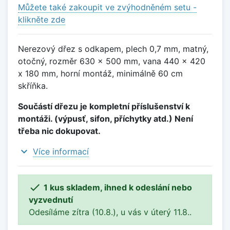
Můžete také zakoupit ve zvýhodněném setu -
klikněte zde
Nerezový dřez s odkapem, plech 0,7 mm, matný,
otočný, rozměr 630 x 500 mm, vana 440 x 420
x 180 mm, horní montáž, minimálně 60 cm
skříňka.
Součástí dřezu je kompletní příslušenství k
montáži. (výpusť, sifon, příchytky atd.) Není
třeba nic dokupovat.
expand_more
Více informací

1 kus skladem, ihned k odeslání nebo
vyzvednutí
Odesíláme zítra (10.8.), u vás v úterý 11.8..