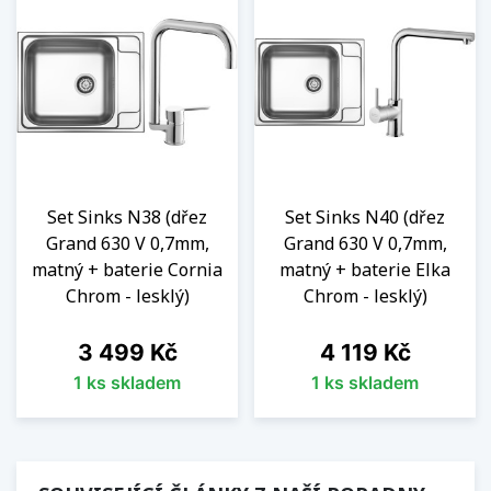
Set Sinks N38 (dřez
Set Sinks N40 (dřez
Grand 630 V 0,7mm,
Grand 630 V 0,7mm,
matný + baterie Cornia
matný + baterie Elka
Chrom - lesklý)
Chrom - lesklý)
Cena
Cena
3 499 Kč
4 119 Kč
1 ks skladem
1 ks skladem