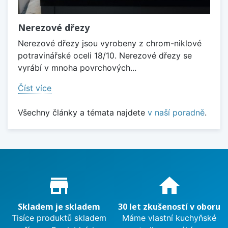
Nerezové dřezy
Nerezové dřezy jsou vyrobeny z chrom-niklové
potravinářské oceli 18/10. Nerezové dřezy se
vyrábí v mnoha povrchových...
Číst více
Všechny články a témata najdete
v naší poradně
.
Proč nakupovat u nás?
store_mall_directory
home
Skladem je skladem
30 let zkušeností v oboru
Tisíce produktů skladem
Máme vlastní kuchyňské