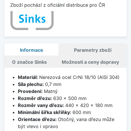
Zboží pochází z oficiální distribuce pro ČR
Informace
Parametry zboží
O značce Sinks
Možnosti a ceny dopravy
Materiál:
Nerezová ocel CrNi 18/10 (AISI 304)
Síla plechu:
0,7 mm
Provedení:
Matný
Rozměr dřezu:
630 x 500 mm
Rozměr vany dřezu:
440 x 420 x 180 mm
Minimální šířka skříňky:
600 mm
Orientace dřezu:
Otočný, vana dřezu může
být vlevo i vpravo