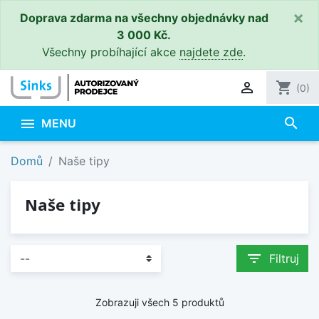
×
Doprava zdarma na všechny objednávky nad
3 000 Kč.
Všechny probíhající akce
najdete zde
.

shopping_cart
(0)
search

MENU
Domů
Naše tipy
Naše tipy
filter_list
Filtruj
Zobrazuji všech 5 produktů