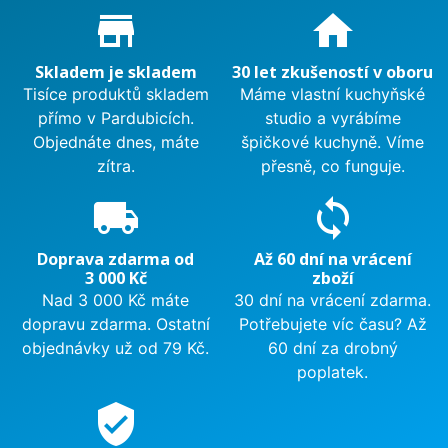
Proč nakupovat u nás?
store_mall_directory
home
Skladem je skladem
30 let zkušeností v oboru
Tisíce produktů skladem
Máme vlastní kuchyňské
přímo v Pardubicích.
studio a vyrábíme
Objednáte dnes, máte
špičkové kuchyně. Víme
zítra.
přesně, co funguje.
local_shipping
sync
Doprava zdarma od
Až 60 dní na vrácení
3 000 Kč
zboží
Nad 3 000 Kč máte
30 dní na vrácení zdarma.
dopravu zdarma. Ostatní
Potřebujete víc času? Až
objednávky už od 79 Kč.
60 dní za drobný
poplatek.
verified_user