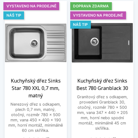
VYSTAVENO NA PRODEJNĚ
DOPRAVA ZDARMA
NÁŠ TIP
VYSTAVENO NA PRODEJNĚ
NÁŠ TIP
Kuchyňský dřez Sinks
Kuchyňský dřez Sinks
Star 780 XXL 0,7 mm,
Best 780 Granblack 30
matný
Granitový dřez s odkapem,
provedení Granblack 30,
Nerezový dřez s odkapem,
otočný, rozměr 780 x 500
plech 0,7 mm, matný,
mm, vana 347 x 440 x 205
otočný, rozměr 780 x 500
mm, horní nebo spodní
mm, vana 450 x 400 x 190
montáž, minimálně 45 cm
mm, horní montáž, minimálně
skříňka.
60 cm skříňka.