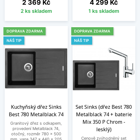
Cena
Cena
2 369 Kč
4 299 Kč
2 ks skladem
1 ks skladem
DOPRAVA ZDARMA
DOPRAVA ZDARMA
NÁŠ TIP
NÁŠ TIP
Kuchyňský dřez Sinks
Set Sinks (dřez Best 780
Best 780 Metalblack 74
Metalblack 74 + baterie
Mix 350 P Chrom -
Granitový dřez s odkapem,
lesklý)
provedení Metalblack 74,
otočný, rozměr 780 x 500
Cenově zvýhodněný set
mm, vana 347 x 440 x 205