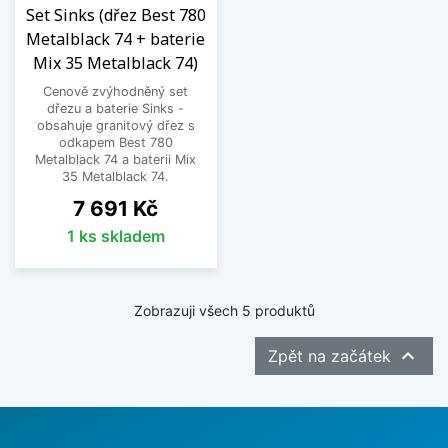
Set Sinks (dřez Best 780
Metalblack 74 + baterie
Mix 35 Metalblack 74)
Cenově zvýhodněný set
dřezu a baterie Sinks -
obsahuje granitový dřez s
odkapem Best 780
Metalblack 74 a baterii Mix
35 Metalblack 74.
Cena
7 691 Kč
1 ks skladem
Zobrazuji všech 5 produktů

Zpět na začátek