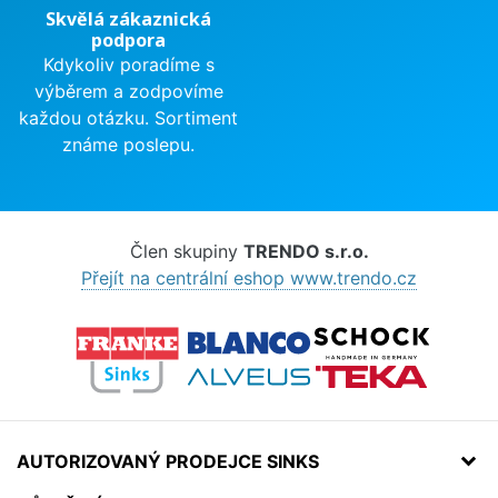
Skvělá zákaznická
podpora
Kdykoliv poradíme s
výběrem a zodpovíme
každou otázku. Sortiment
známe poslepu.
Člen skupiny
TRENDO s.r.o.
Přejít na centrální eshop www.trendo.cz
AUTORIZOVANÝ PRODEJCE SINKS