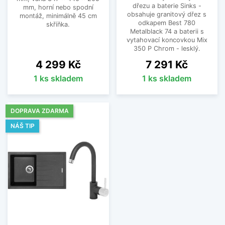
dřezu a baterie Sinks -
mm, horní nebo spodní
obsahuje granitový dřez s
montáž, minimálně 45 cm
odkapem Best 780
skříňka.
Metalblack 74 a baterii s
vytahovací koncovkou Mix
350 P Chrom - lesklý.
Cena
Cena
4 299 Kč
7 291 Kč
1 ks skladem
1 ks skladem
DOPRAVA ZDARMA
NÁŠ TIP