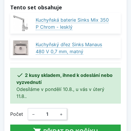
Tento set obsahuje
Kuchyňská baterie Sinks Mix 350
P Chrom - lesklý
Kuchyňský dřez Sinks Manaus
480 V 0,7 mm, matný

2 kusy skladem, ihned k odeslání nebo
vyzvednutí
Odesíláme v pondělí 10.8., u vás v úterý
11.8..
Počet
−
+