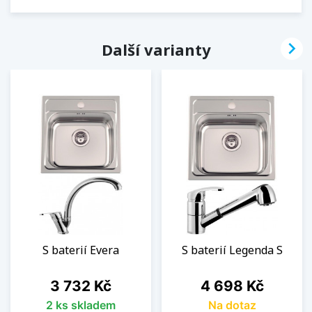

Další varianty
S baterií Evera
S baterií Legenda S
Cena
Cena
3 732 Kč
4 698 Kč
2 ks skladem
Na dotaz