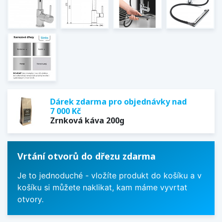
Dárek zdarma pro objednávky nad
7 000 Kč
Zrnková káva 200g
Vrtání otvorů do dřezu zdarma
Je to jednoduché - vložíte produkt do košíku a v
košíku si můžete naklikat, kam máme vyvrtat
otvory.