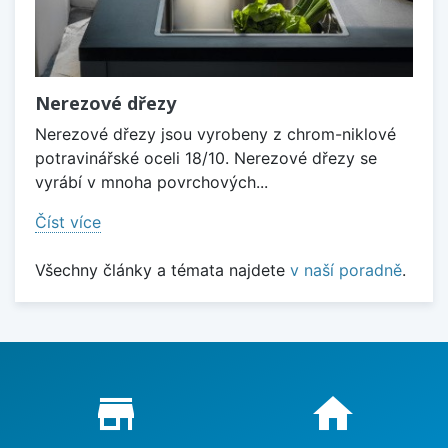
Nerezové dřezy
Nerezové dřezy jsou vyrobeny z chrom-niklové
potravinářské oceli 18/10. Nerezové dřezy se
vyrábí v mnoha povrchových...
Číst více
Všechny články a témata najdete
v naší poradně
.
Proč nakupovat u nás?
store_mall_directory
home