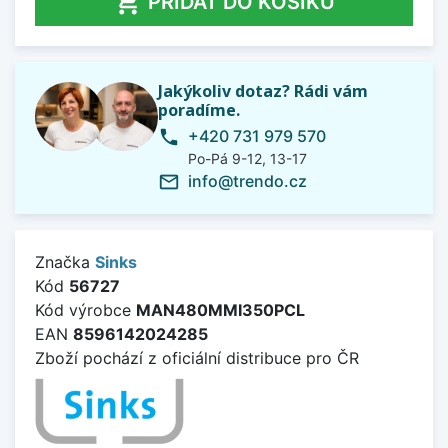

PŘIDAT DO KOŠÍKU
Jakýkoliv dotaz? Rádi vám
poradíme.
+420 731 979 570
phone
Po-Pá 9-12, 13-17
info@trendo.cz
mail_outline
Značka
Sinks
Kód
56727
Kód výrobce
MAN480MMI350PCL
EAN
8596142024285
Zboží pochází z oficiální distribuce pro ČR