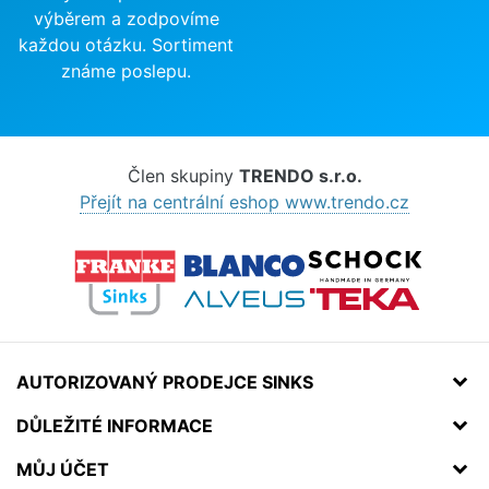
výběrem a zodpovíme
každou otázku. Sortiment
známe poslepu.
Člen skupiny
TRENDO s.r.o.
Přejít na centrální eshop www.trendo.cz
AUTORIZOVANÝ PRODEJCE SINKS
DŮLEŽITÉ INFORMACE
MŮJ ÚČET