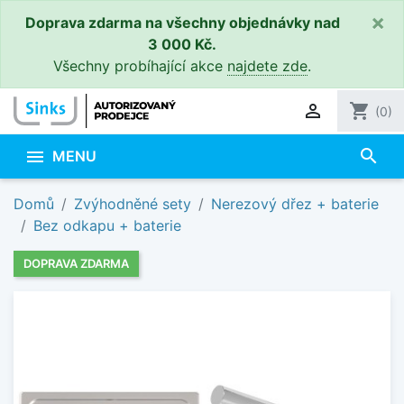
×
Doprava zdarma na všechny objednávky nad
3 000 Kč.
Všechny probíhající akce
najdete zde
.

shopping_cart
(0)
search

MENU
Domů
Zvýhodněné sety
Nerezový dřez + baterie
Bez odkapu + baterie
DOPRAVA ZDARMA