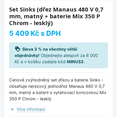
Set Sinks (dřez Manaus 480 V 0,7
mm, matný + baterie Mix 350 P
Chrom - lesklý)
5 409 Kč
s DPH
loyalty
Sleva 3 % na všechny větší
objednávky!
Objednejte alespoň za 8 000
Kč a v košíku zadejte kód
MINUS3
.
Cenově zvýhodněný set dřezu a baterie Sinks -
obsahuje nerezový jednodřez Manaus 480 V 0,7
mm, matný a baterii s vytahovací koncovkou Mix
350 P Chrom - lesklý.
expand_more
Více informací