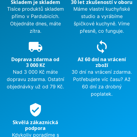
Skladem je skladem
30 let zkušeností v oboru
Tisíce produktů skladem
Máme vlastní kuchyňské
přímo v Pardubicích.
studio a vyrábíme
Objednáte dnes, máte
špičkové kuchyně. Víme
zítra.
přesně, co funguje.
local_shipping
sync
Doprava zdarma od
Až 60 dní na vrácení
3 000 Kč
zboží
Nad 3 000 Kč máte
30 dní na vrácení zdarma.
dopravu zdarma. Ostatní
Potřebujete víc času? Až
objednávky už od 79 Kč.
60 dní za drobný
poplatek.
verified_user
Skvělá zákaznická
podpora
Kdykoliv poradíme s