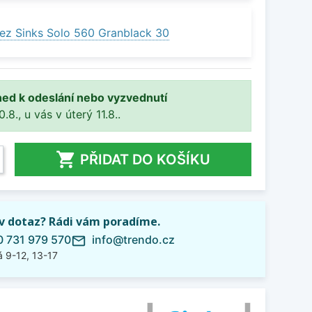
ez Sinks Solo 560 Granblack 30
ned k odeslání nebo vyzvednutí
8., u vás v úterý 11.8..

PŘIDAT DO KOŠÍKU
iv dotaz? Rádi vám poradíme.
 731 979 570
info@trendo.cz
mail_outline
 9-12, 13-17