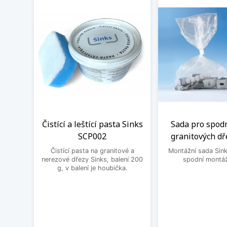
Čistící a leštící pasta Sinks
Sada pro spod
SCP002
granitových dř
Čistící pasta na granitové a
Montážní sada Sin
nerezové dřezy Sinks, balení 200
spodní montáž
g, v balení je houbička.