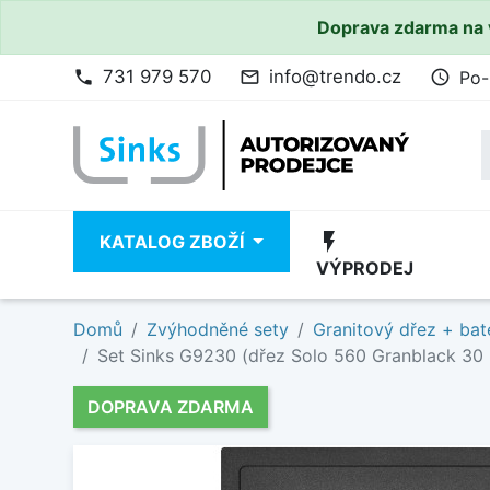
Doprava zdarma na 
731 979 570
info@trendo.cz
Po-
phone
mail_outline
access_time
flash_on
KATALOG ZBOŽÍ
VÝPRODEJ
Domů
Zvýhodněné sety
Granitový dřez + bat
Set Sinks G9230 (dřez Solo 560 Granblack 30 
DOPRAVA ZDARMA