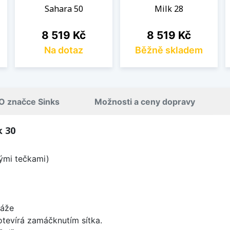
Sahara 50
Milk 28
Cena
Cena
8 519 Kč
8 519 Kč
Na dotaz
Běžně skladem
O značce Sinks
Možnosti a ceny dopravy
k 30
lými tečkami)
táže
 otevírá zamáčknutím sítka.