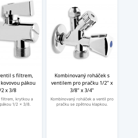
ntil s filtrem,
Kombinovaný roháček s
Nere
a kovovou pákou
ventilem pro pračku 1/2" x
M
/2 x 3/8
3/8" x 3/4"
Nere
jedno
filtrem, krytkou a
Kombinovaný roháček a ventil pro
druhé
pákou 1/2 x 3/8.
pračku se zpětnou klapkou.