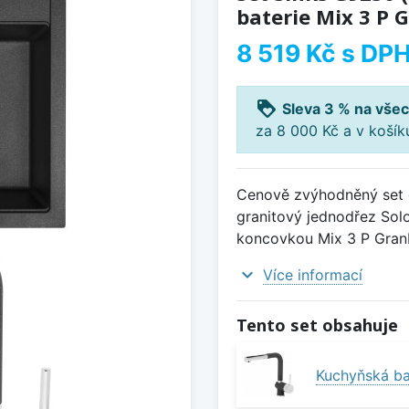
baterie Mix 3 P 
8 519 Kč
s DP
loyalty
Sleva 3 % na všec
za 8 000 Kč a v koší
Cenově zvýhodněný set d
granitový jednodřez Solo
koncovkou Mix 3 P Gran
expand_more
Více informací
Tento set obsahuje
Kuchyňská ba