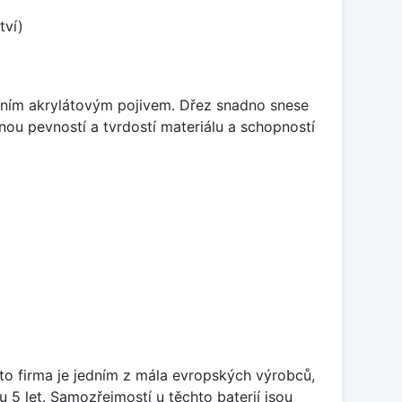
tví)
itním akrylátovým pojivem. Dřez snadno snese
nou pevností a tvrdostí materiálu a schopností
ato firma je jedním z mála evropských výrobců,
5 let. Samozřejmostí u těchto baterií jsou