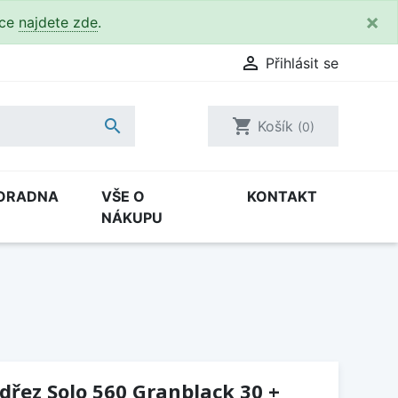
×
kce
najdete zde
.

Přihlásit se

shopping_cart
Košík
(0)
ORADNA
VŠE O
KONTAKT
NÁKUPU
(dřez Solo 560 Granblack 30 +