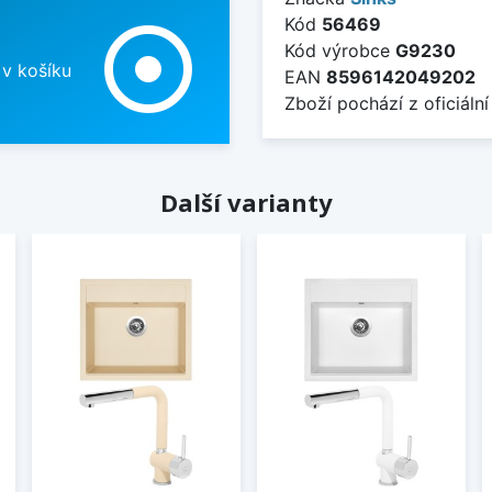
Kód
56469
adjust
Kód výrobce
G9230
 v košíku
EAN
8596142049202
Zboží pochází z oficiální
Další varianty