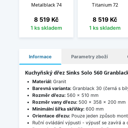
Metalblack 74
Titanium 72
Cena
Cena
8 519 Kč
8 519 Kč
1 ks skladem
1 ks skladem
Informace
Parametry zboží
Kuchyňský dřez Sinks Solo 560 Granblac
Materiál:
Granit
Barevná varianta:
Granblack 30 (černá s bí
Rozměr dřezu:
560 x 510 mm
Rozměr vany dřezu:
500 x 358 x 200 mm
Minimální šířka skříňky:
600 mm
Orientace dřezu:
Pouze jeden způsob mon
Ruční ovládání výpusti - výpusť se zavírá a