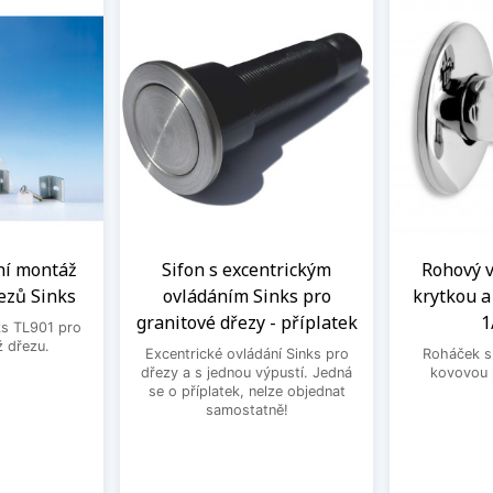
ní montáž
Sifon s excentrickým
Rohový ve
ezů Sinks
ovládáním Sinks pro
krytkou 
granitové dřezy - příplatek
1
ks TL901 pro
 dřezu.
Excentrické ovládání Sinks pro
Roháček s 
dřezy a s jednou výpustí. Jedná
kovovou 
se o příplatek, nelze objednat
samostatně!