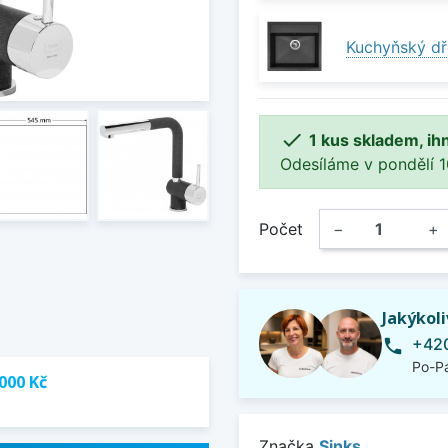
Kuchyňský dř

1 kus skladem, ih
Odesíláme v pondělí 10.
Počet
−
+
Jakýkol
+420
phone
Po-Pá
000 Kč
Značka
Sinks