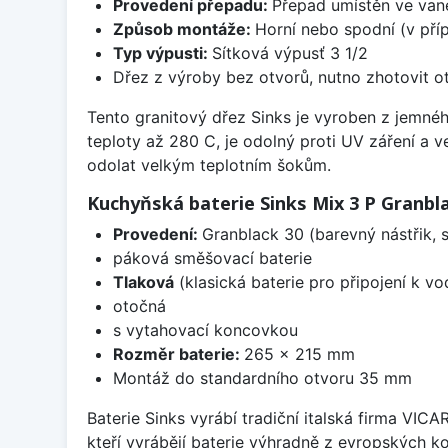
Provedení přepadu:
Přepad umístěn ve van
Způsob montáže:
Horní nebo spodní (v pří
Typ výpusti:
Sítková výpusť 3 1/2
Dřez z výroby bez otvorů, nutno zhotovit ot
Tento granitový dřez Sinks je vyroben z jemnéh
teploty až 280 C, je odolný proti UV záření a 
odolat velkým teplotním šokům.
Kuchyňská baterie Sinks Mix 3 P Granbl
Provedení:
Granblack 30 (barevný nástřik,
páková směšovací baterie
Tlaková
(klasická baterie pro připojení k v
otočná
s vytahovací koncovkou
Rozměr baterie:
265 x 215 mm
Montáž do standardního otvoru 35 mm
Baterie Sinks vyrábí tradiční italská firma VIC
kteří vyrábějí baterie výhradně z evropských k