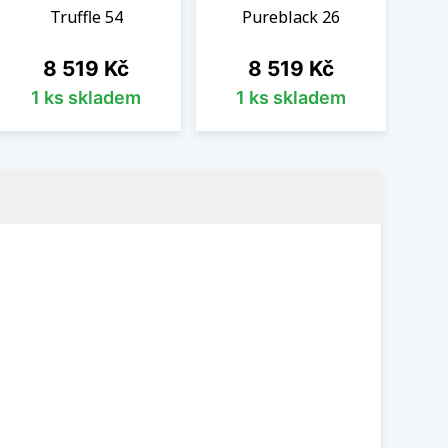
Truffle 54
Pureblack 26
Cena
Cena
8 519 Kč
8 519 Kč
1 ks skladem
1 ks skladem