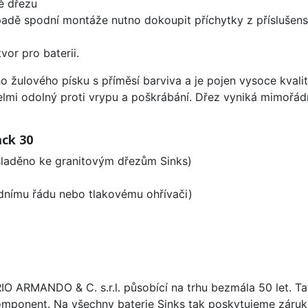
ě dřezu
padě spodní montáže nutno dokoupit příchytky z příslušens
vor pro baterii.
o žulového písku s příměsí barviva a je pojen vysoce kval
velmi odolný proti vrypu a poškrábání. Dřez vyniká mimořád
ack 30
 sladěno ke granitovým dřezům Sinks)
odnímu řádu nebo tlakovému ohřívači)
ARIO ARMANDO & C. s.r.l. působící na trhu bezmála 50 let. T
omponent. Na všechny baterie Sinks tak poskytujeme záruku 