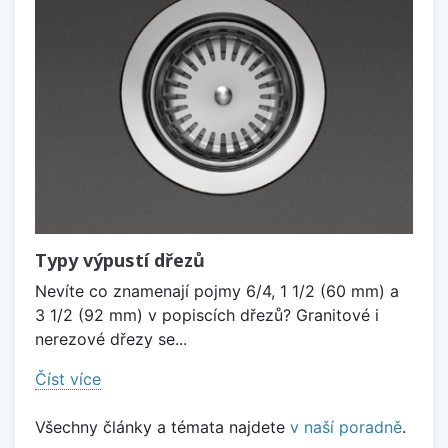
Typy výpustí dřezů
Nevíte co znamenají pojmy 6/4, 1 1/2 (60 mm) a
3 1/2 (92 mm) v popiscích dřezů? Granitové i
nerezové dřezy se...
Číst více
Všechny články a témata najdete
v naší poradně
.