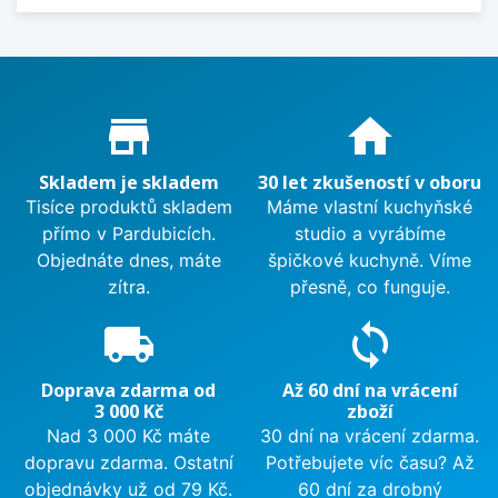
Proč nakupovat u nás?
store_mall_directory
home
Skladem je skladem
30 let zkušeností v oboru
Tisíce produktů skladem
Máme vlastní kuchyňské
přímo v Pardubicích.
studio a vyrábíme
Objednáte dnes, máte
špičkové kuchyně. Víme
zítra.
přesně, co funguje.
local_shipping
sync
Doprava zdarma od
Až 60 dní na vrácení
3 000 Kč
zboží
Nad 3 000 Kč máte
30 dní na vrácení zdarma.
dopravu zdarma. Ostatní
Potřebujete víc času? Až
objednávky už od 79 Kč.
60 dní za drobný