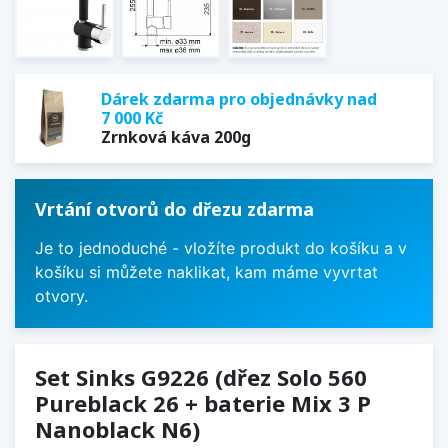
Dárek zdarma pro objednávky nad
7 000 Kč
Zrnková káva 200g
Vrtání otvorů do dřezu zdarma
Je to jednoduché - vložíte produkt do košíku a v
košíku si můžete naklikat, kam máme vyvrtat
otvory.
Set Sinks G9226 (dřez Solo 560
Pureblack 26 + baterie Mix 3 P
Nanoblack N6)