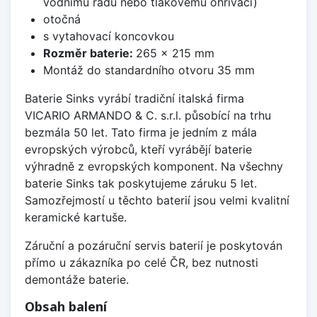
vodnímu řádu nebo tlakovému ohřívači)
otočná
s vytahovací koncovkou
Rozměr baterie:
265 x 215 mm
Montáž do standardního otvoru 35 mm
Baterie Sinks vyrábí tradiční italská firma
VICARIO ARMANDO & C. s.r.l. působící na trhu
bezmála 50 let. Tato firma je jedním z mála
evropských výrobců, kteří vyrábějí baterie
výhradně z evropských komponent. Na všechny
baterie Sinks tak poskytujeme záruku 5 let.
Samozřejmostí u těchto baterií jsou velmi kvalitní
keramické kartuše.
Záruční a pozáruční servis baterií je poskytován
přímo u zákazníka po celé ČR, bez nutnosti
demontáže baterie.
Obsah balení