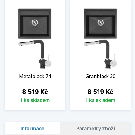
Metalblack 74
Granblack 30
Cena
Cena
8 519 Kč
8 519 Kč
1 ks skladem
1 ks skladem
Informace
Parametry zboží