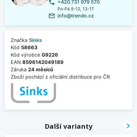
+420 731 979 570
phone
Po-Pá 9-12, 13-17
info@trendo.cz
mail_outline
Značka
Sinks
Kód
58663
Kód výrobce
G9226
EAN
8596142049189
Záruka
24 měsíců
Zboží pochází z oficiální distribuce pro ČR

Další varianty