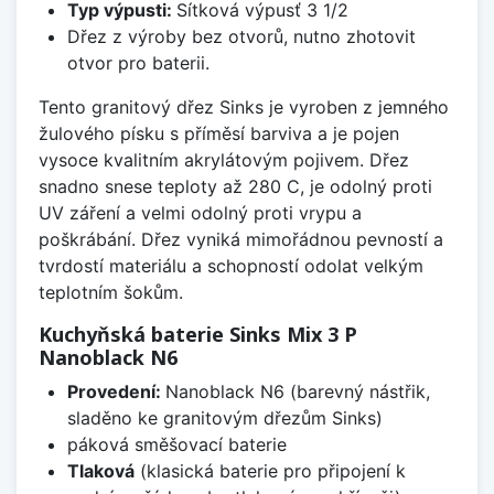
Typ výpusti:
Sítková výpusť 3 1/2
Dřez z výroby bez otvorů, nutno zhotovit
otvor pro baterii.
Tento granitový dřez Sinks je vyroben z jemného
žulového písku s příměsí barviva a je pojen
vysoce kvalitním akrylátovým pojivem. Dřez
snadno snese teploty až 280 C, je odolný proti
UV záření a velmi odolný proti vrypu a
poškrábání. Dřez vyniká mimořádnou pevností a
tvrdostí materiálu a schopností odolat velkým
teplotním šokům.
Kuchyňská baterie Sinks Mix 3 P
Nanoblack N6
Provedení:
Nanoblack N6 (barevný nástřik,
sladěno ke granitovým dřezům Sinks)
páková směšovací baterie
Tlaková
(klasická baterie pro připojení k