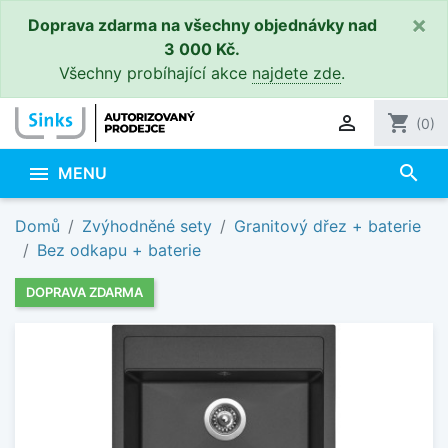
×
Doprava zdarma na všechny objednávky nad
3 000 Kč.
Všechny probíhající akce
najdete zde
.

shopping_cart
(0)
search

MENU
Domů
Zvýhodněné sety
Granitový dřez + baterie
Bez odkapu + baterie
DOPRAVA ZDARMA