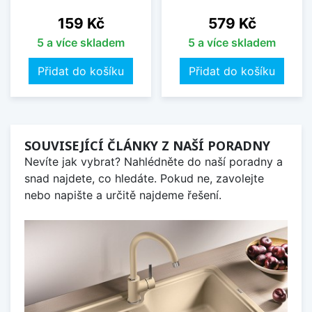
Cena
Cena
159 Kč
579 Kč
5 a více skladem
5 a více skladem
Přidat do košíku
Přidat do košíku
SOUVISEJÍCÍ ČLÁNKY Z NAŠÍ PORADNY
Nevíte jak vybrat? Nahlédněte do naší poradny a
snad najdete, co hledáte. Pokud ne, zavolejte
nebo napište a určitě najdeme řešení.