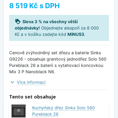
8 519 Kč
s DPH
loyalty
Sleva 3 % na všechny větší
objednávky!
Objednejte alespoň za 8 000
Kč a v košíku zadejte kód
MINUS3
.
Cenově zvýhodněný set dřezu a baterie Sinks
G9226 - obsahuje granitový jednodřez Solo 560
Pureblack 26 a baterii s vytahovací koncovkou
Mix 3 P Nanoblack N6.
expand_more
Více informací
Tento set obsahuje
Kuchyňský dřez Sinks Solo 560
Pureblack 26