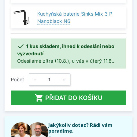
Kuchyňská baterie Sinks Mix 3 P
Nanoblack N6

1 kus skladem, ihned k odeslání nebo
vyzvednutí
Odesíláme zítra (10.8.), u vás v úterý 11.8..
Počet
−
+

PŘIDAT DO KOŠÍKU
Jakýkoliv dotaz? Rádi vám
poradíme.