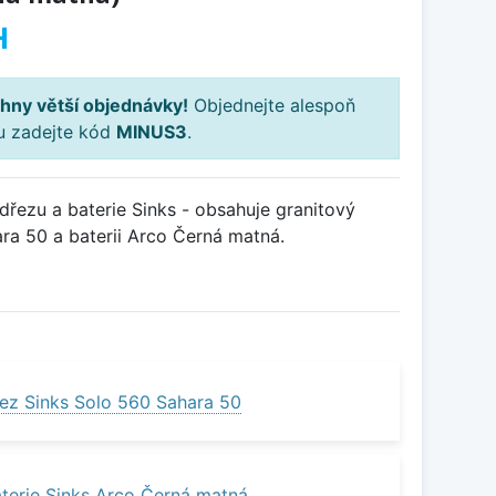
H
hny větší objednávky!
Objednejte alespoň
ku zadejte kód
MINUS3
.
řezu a baterie Sinks - obsahuje granitový
ra 50 a baterii Arco Černá matná.
ez Sinks Solo 560 Sahara 50
terie Sinks Arco Černá matná