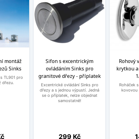
ní montáž
Sifon s excentrickým
Rohový ve
ezů Sinks
ovládáním Sinks pro
krytkou 
granitové dřezy - příplatek
1
ks TL901 pro
 dřezu.
Excentrické ovládání Sinks pro
Roháček s 
dřezy a s jednou výpustí. Jedná
kovovou 
se o příplatek, nelze objednat
samostatně!
Cena
C
Kč
299 Kč
1