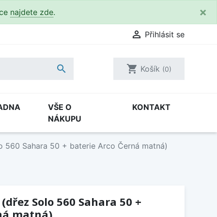
×
kce
najdete zde
.

Přihlásit se

shopping_cart
Košík
(0)
ADNA
VŠE O
KONTAKT
NÁKUPU
o 560 Sahara 50 + baterie Arco Černá matná)
 (dřez Solo 560 Sahara 50 +
rná matná)