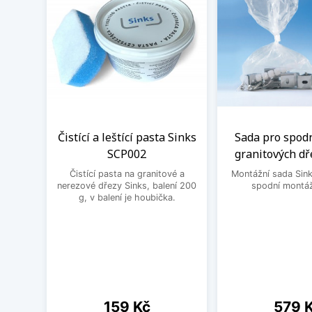
Čistící a leštící pasta Sinks
Sada pro spod
SCP002
granitových dř
Čistící pasta na granitové a
Montážní sada Sin
nerezové dřezy Sinks, balení 200
spodní montáž
g, v balení je houbička.
Cena
Cena
159 Kč
579 