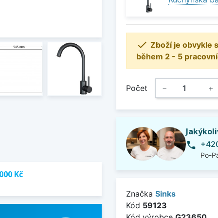

Zboží je obvykle
během 2 - 5 pracovní
Počet
−
+
Jakýkol
+420
phone
Po-Pá
000 Kč
Značka
Sinks
Kód
59123
Kód výrobce
G23650