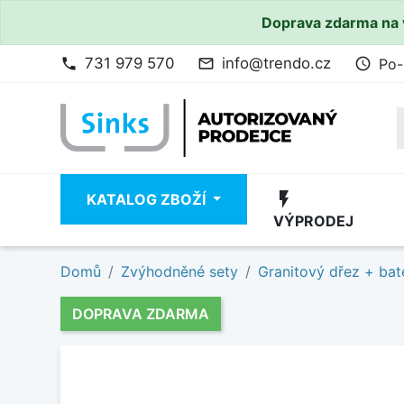
Doprava zdarma na 
731 979 570
info@trendo.cz
Po-
phone
mail_outline
access_time
flash_on
KATALOG ZBOŽÍ
VÝPRODEJ
Domů
Zvýhodněné sety
Granitový dřez + bat
DOPRAVA ZDARMA