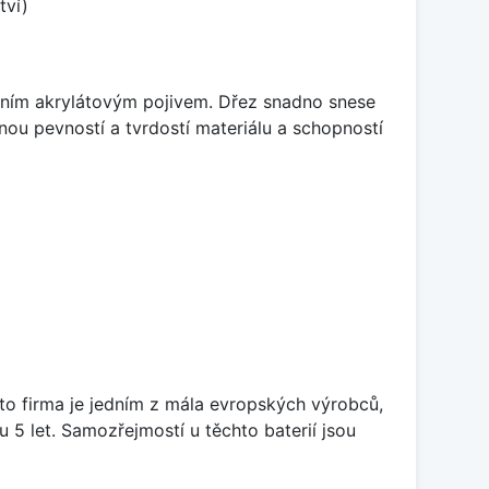
tví)
itním akrylátovým pojivem. Dřez snadno snese
nou pevností a tvrdostí materiálu a schopností
ato firma je jedním z mála evropských výrobců,
5 let. Samozřejmostí u těchto baterií jsou