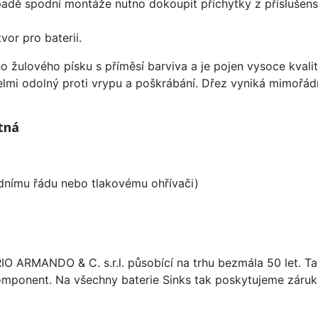
padě spodní montáže nutno dokoupit příchytky z příslušens
vor pro baterii.
o žulového písku s příměsí barviva a je pojen vysoce kval
velmi odolný proti vrypu a poškrábání. Dřez vyniká mimořád
tná
odnímu řádu nebo tlakovému ohřívači)
ARIO ARMANDO & C. s.r.l. působící na trhu bezmála 50 let. T
omponent. Na všechny baterie Sinks tak poskytujeme záruku 