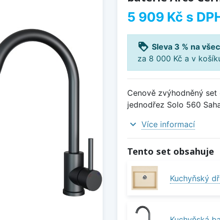
5 909 Kč
s DP
loyalty
Sleva 3 % na všec
za 8 000 Kč a v koší
Cenově zvýhodněný set d
jednodřez Solo 560 Saha
expand_more
Více informací
Tento set obsahuje
Kuchyňský dř
Kuchyňská ba