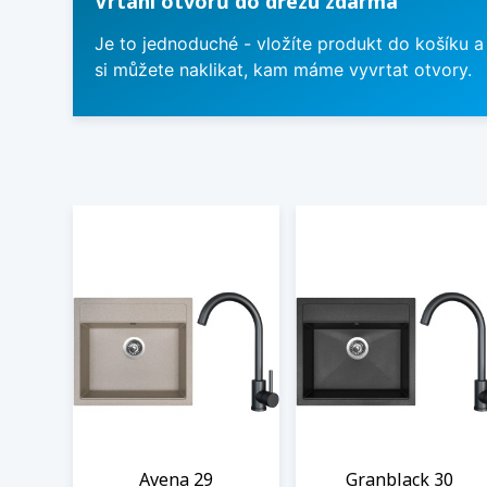
Vrtání otvorů do dřezu zdarma
Je to jednoduché - vložíte produkt do košíku a
si můžete naklikat, kam máme vyvrtat otvory.
Avena 29
Granblack 30