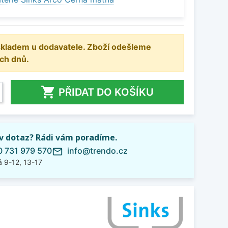
 skladem u dodavatele. Zboží odešleme
ch dnů.

PŘIDAT DO KOŠÍKU
iv dotaz? Rádi vám poradíme.
 731 979 570
info@trendo.cz
mail_outline
 9-12, 13-17