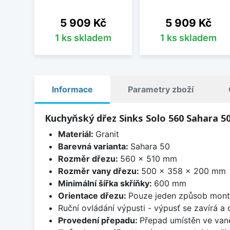
Cena
Cena
5 909 Kč
5 909 Kč
1 ks skladem
1 ks skladem
Informace
Parametry zboží
Kuchyňský dřez Sinks Solo 560 Sahara 5
Materiál:
Granit
Barevná varianta:
Sahara 50
Rozměr dřezu:
560 x 510 mm
Rozměr vany dřezu:
500 x 358 x 200 mm
Minimální šířka skříňky:
600 mm
Orientace dřezu:
Pouze jeden způsob mon
Ruční ovládání výpusti - výpusť se zavírá a
Provedení přepadu:
Přepad umístěn ve van