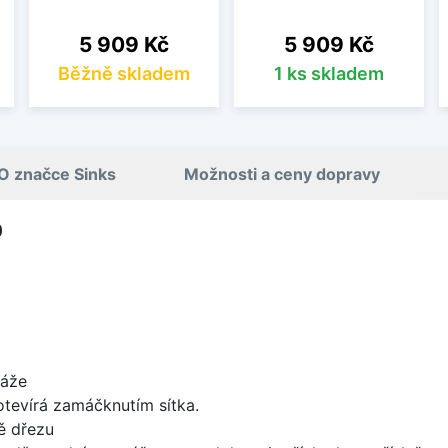
Cena
Cena
5 909 Kč
5 909 Kč
Běžně skladem
1 ks skladem
O značce Sinks
Možnosti a ceny dopravy
0
táže
 otevírá zamáčknutím sítka.
ě dřezu