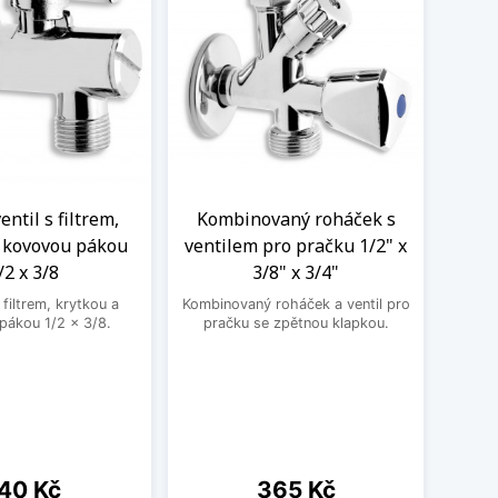
ntil s filtrem,
Kombinovaný roháček s
Nere
a kovovou pákou
ventilem pro pračku 1/2" x
M
/2 x 3/8
3/8" x 3/4"
Nere
jedno
filtrem, krytkou a
Kombinovaný roháček a ventil pro
druhé
pákou 1/2 x 3/8.
pračku se zpětnou klapkou.
ena
Cena
40 Kč
365 Kč