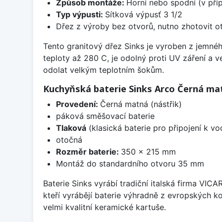
Způsob montáže:
Horní nebo spodní (v pří
Typ výpusti:
Sítková výpusť 3 1/2
Dřez z výroby bez otvorů, nutno zhotovit ot
Tento granitový dřez Sinks je vyroben z jemnéh
teploty až 280 C, je odolný proti UV záření a 
odolat velkým teplotním šokům.
Kuchyňská baterie Sinks Arco Černá ma
Provedení:
Černá matná (nástřik)
páková směšovací baterie
Tlaková
(klasická baterie pro připojení k v
otočná
Rozměr baterie:
350 x 215 mm
Montáž do standardního otvoru 35 mm
Baterie Sinks vyrábí tradiční italská firma VIC
kteří vyrábějí baterie výhradně z evropských k
velmi kvalitní keramické kartuše.