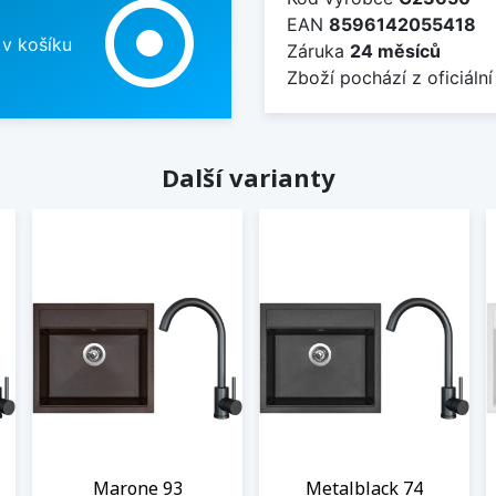
adjust
EAN
8596142055418
 v košíku
Záruka
24 měsíců
Zboží pochází z oficiální
Další varianty
Marone 93
Metalblack 74