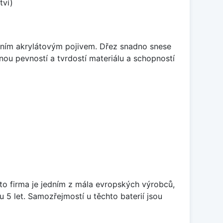
tví)
itním akrylátovým pojivem. Dřez snadno snese
nou pevností a tvrdostí materiálu a schopností
ato firma je jedním z mála evropských výrobců,
5 let. Samozřejmostí u těchto baterií jsou