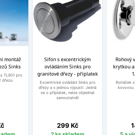
ní montáž
Sifon s excentrickým
Rohový ve
ezů Sinks
ovládáním Sinks pro
krytkou 
granitové dřezy - příplatek
1
ks TL901 pro
 dřezu.
Excentrické ovládání Sinks pro
Roháček s 
dřezy a s jednou výpustí. Jedná
kovovou 
se o příplatek, nelze objednat
samostatně!
Cena
C
Kč
299 Kč
1
kladem
2 ks skladem
5 a v