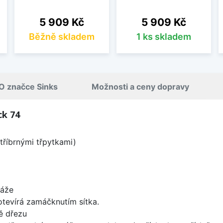
Cena
Cena
5 909 Kč
5 909 Kč
Běžně skladem
1 ks skladem
O značce Sinks
Možnosti a ceny dopravy
ck 74
tříbrnými třpytkami)
táže
 otevírá zamáčknutím sítka.
ě dřezu