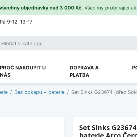
všechny objednávky nad 3 000 Kč.
Všechny probíhající a
Pá 9-12, 13-17
PROČ NAKOUPIT U
DOPRAVA A
P
NÁS
PLATBA
erie
Bez odkapu + baterie
Set Sinks G23674 (dřez Sol
Set Sinks G23674
baterie Arco Če