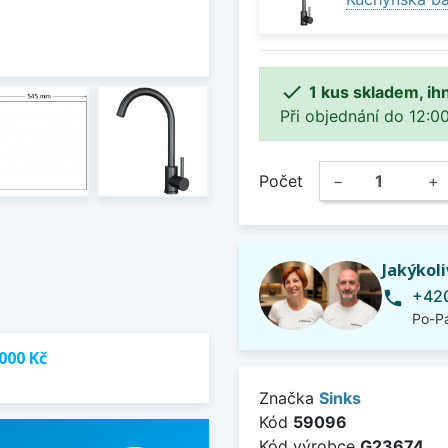

1 kus skladem, ih
Při objednání do 12:00
Počet
−
+
Jakýkol
+420
phone
Po-Pá
000 Kč
Značka
Sinks
Kód
59096
Kód výrobce
G23674