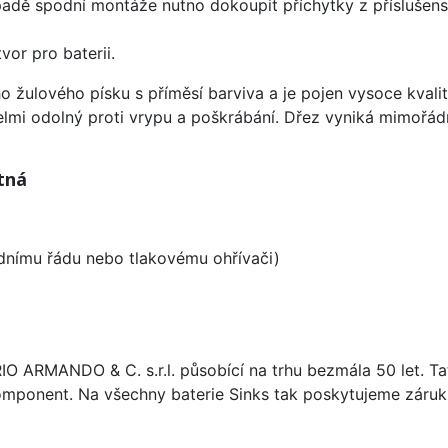
padě spodní montáže nutno dokoupit příchytky z příslušens
vor pro baterii.
o žulového písku s příměsí barviva a je pojen vysoce kval
velmi odolný proti vrypu a poškrábání. Dřez vyniká mimořád
tná
odnímu řádu nebo tlakovému ohřívači)
ARIO ARMANDO & C. s.r.l. působící na trhu bezmála 50 let. T
omponent. Na všechny baterie Sinks tak poskytujeme záruku 