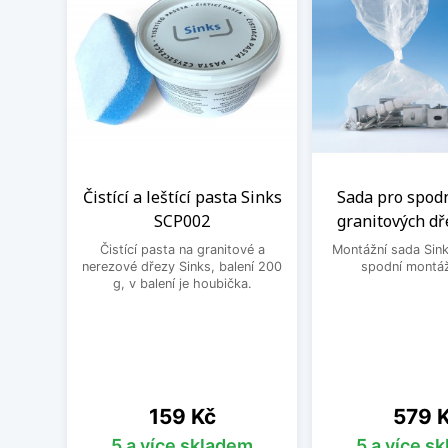
Čistící a leštící pasta Sinks
Sada pro spod
SCP002
granitových dř
Čistící pasta na granitové a
Montážní sada Sin
nerezové dřezy Sinks, balení 200
spodní montáž
g, v balení je houbička.
Cena
Cena
159 Kč
579 
5 a více skladem
5 a více s