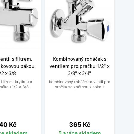
ntil s filtrem,
Kombinovaný roháček s
Nere
a kovovou pákou
ventilem pro pračku 1/2" x
M
/2 x 3/8
3/8" x 3/4"
Nere
jedno
filtrem, krytkou a
Kombinovaný roháček a ventil pro
druhé
pákou 1/2 x 3/8.
pračku se zpětnou klapkou.
ena
Cena
40 Kč
365 Kč
íce skladem
5 a více skladem