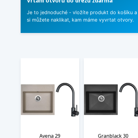
Vrtání otvorů do dřezu zdarma
Je to jednoduché - vložíte produkt do košíku a
si můžete naklikat, kam máme vyvrtat otvory.
Avena 29
Granblack 30