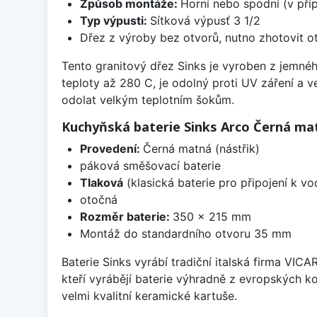
Způsob montáže:
Horní nebo spodní (v pří
Typ výpusti:
Sítková výpusť 3 1/2
Dřez z výroby bez otvorů, nutno zhotovit ot
Tento granitový dřez Sinks je vyroben z jemnéh
teploty až 280 C, je odolný proti UV záření a 
odolat velkým teplotním šokům.
Kuchyňská baterie Sinks Arco Černá ma
Provedení:
Černá matná (nástřik)
páková směšovací baterie
Tlaková
(klasická baterie pro připojení k v
otočná
Rozměr baterie:
350 x 215 mm
Montáž do standardního otvoru 35 mm
Baterie Sinks vyrábí tradiční italská firma VIC
kteří vyrábějí baterie výhradně z evropských k
velmi kvalitní keramické kartuše.