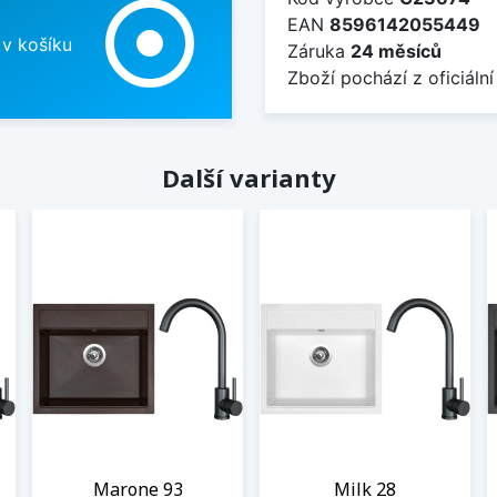
adjust
EAN
8596142055449
 v košíku
Záruka
24 měsíců
Zboží pochází z oficiální
Další varianty
Marone 93
Milk 28