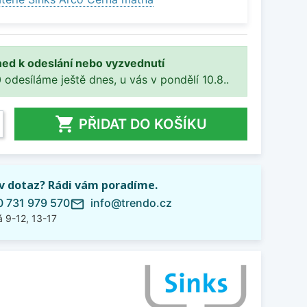
ned k odeslání nebo vyzvednutí
 odesíláme ještě dnes, u vás v pondělí 10.8..

PŘIDAT DO KOŠÍKU
iv dotaz? Rádi vám poradíme.
 731 979 570
info@trendo.cz
mail_outline
 9-12, 13-17