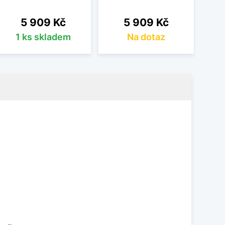
Cena
Cena
5 909 Kč
5 909 Kč
1 ks skladem
Na dotaz