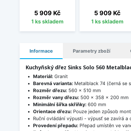
Cena
Cena
5 909 Kč
5 909 Kč
1 ks skladem
1 ks skladem
Informace
Parametry zboží
Kuchyňský dřez Sinks Solo 560 Metalbla
Materiál:
Granit
Barevná varianta:
Metalblack 74 (černá se s
Rozměr dřezu:
560 x 510 mm
Rozměr vany dřezu:
500 x 358 x 200 mm
Minimální šířka skříňky:
600 mm
Orientace dřezu:
Pouze jeden způsob mon
Ruční ovládání výpusti - výpusť se zavírá a
Provedení přepadu:
Přepad umístěn ve van