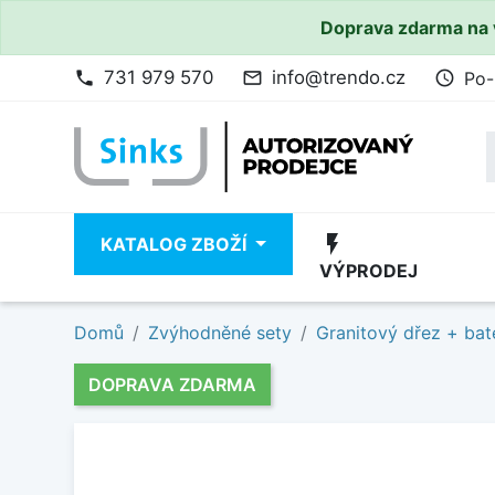
Doprava zdarma na 
731 979 570
info@trendo.cz
Po-
phone
mail_outline
access_time
flash_on
KATALOG ZBOŽÍ
VÝPRODEJ
Domů
Zvýhodněné sety
Granitový dřez + bat
DOPRAVA ZDARMA