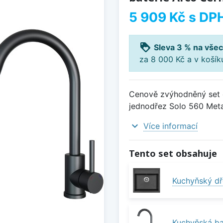
5 909 Kč
s DP
loyalty
Sleva 3 % na všec
za 8 000 Kč a v koší
Cenově zvýhodněný set d
jednodřez Solo 560 Meta
expand_more
Více informací
Tento set obsahuje
Kuchyňský dř
Kuchyňská ba