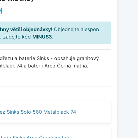
H
hny větší objednávky!
Objednejte alespoň
ku zadejte kód
MINUS3
.
řezu a baterie Sinks - obsahuje granitový
lblack 74 a baterii Arco Černá matná.
ez Sinks Solo 560 Metalblack 74
terie Sinks Arco Černá matná