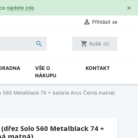
×
kce
najdete zde
.

Přihlásit se

shopping_cart
Košík
(0)
ORADNA
VŠE O
KONTAKT
NÁKUPU
o 560 Metalblack 74 + baterie Arco Černá matná)
 (dřez Solo 560 Metalblack 74 +
rná matná)