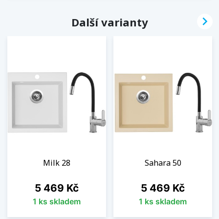

Další varianty
Milk 28
Sahara 50
Cena
Cena
5 469 Kč
5 469 Kč
1 ks skladem
1 ks skladem