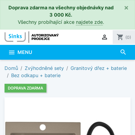
×
Doprava zdarma na všechny objednávky nad
3 000 Kč.
Všechny probíhající akce
najdete zde
.

shopping_cart
(0)
search

MENU
Domů
Zvýhodněné sety
Granitový dřez + baterie
Bez odkapu + baterie
DOPRAVA ZDARMA