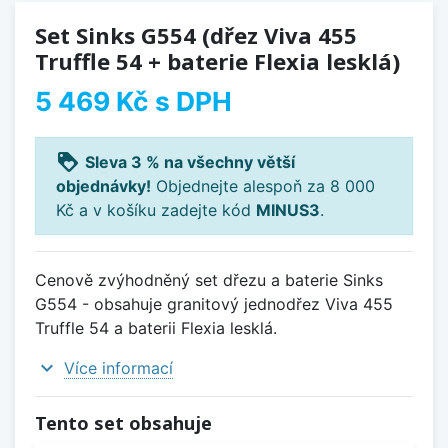
Set Sinks G554 (dřez Viva 455
Truffle 54 + baterie Flexia lesklá)
5 469 Kč
s DPH
loyalty
Sleva 3 % na všechny větší
objednávky!
Objednejte alespoň za 8 000
Kč a v košíku zadejte kód
MINUS3
.
Cenově zvýhodněný set dřezu a baterie Sinks
G554 - obsahuje granitový jednodřez Viva 455
Truffle 54 a baterii Flexia lesklá.
expand_more
Více informací
Tento set obsahuje