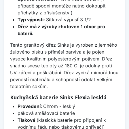
případě spodní montáže nutno dokoupit
příchytky z příslušenství)
Typ výpusti:
Sítková výpusť 3 1/2
Dřez má z výroby zhotoven 1 otvor pro
baterii.
Tento granitový dřez Sinks je vyroben z jemného
žulového písku s příměsí barviva a je pojen
vysoce kvalitním polyesterovým pojivem. Dřez
snadno snese teploty až 180 C, je odolný proti
UV záření a poškrábání. Dřez vyniká mimořádnou
pevností materiálu a schopností odolat velkým
teplotním šokům.
Kuchyňská baterie Sinks Flexia lesklá
Provedení:
Chrom - lesklý
páková směšovací baterie
Tlaková
(klasická baterie pro připojení k
vodnímu řádu nebo tlakovému ohřívači)