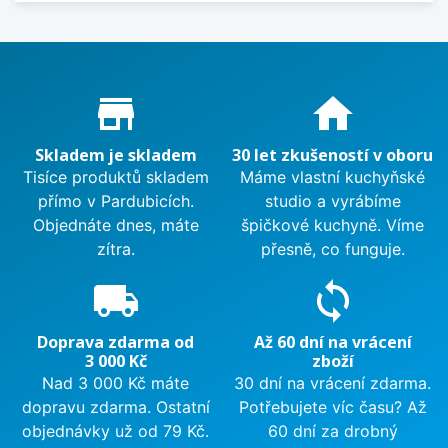
Proč nakupovat u nás?
store_mall_directory
home
Skladem je skladem
30 let zkušeností v oboru
Tisíce produktů skladem
Máme vlastní kuchyňské
přímo v Pardubicích.
studio a vyrábíme
Objednáte dnes, máte
špičkové kuchyně. Víme
zítra.
přesně, co funguje.
local_shipping
sync
Doprava zdarma od
Až 60 dní na vrácení
3 000 Kč
zboží
Nad 3 000 Kč máte
30 dní na vrácení zdarma.
dopravu zdarma. Ostatní
Potřebujete víc času? Až
objednávky už od 79 Kč.
60 dní za drobný