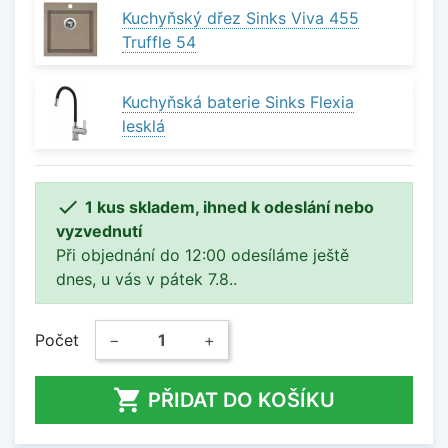
Kuchyňský dřez Sinks Viva 455
Truffle 54
Kuchyňská baterie Sinks Flexia
lesklá

1 kus skladem, ihned k odeslání nebo
vyzvednutí
Při objednání do 12:00 odesíláme ještě
dnes, u vás v pátek 7.8..
Počet
−
+

PŘIDAT DO KOŠÍKU