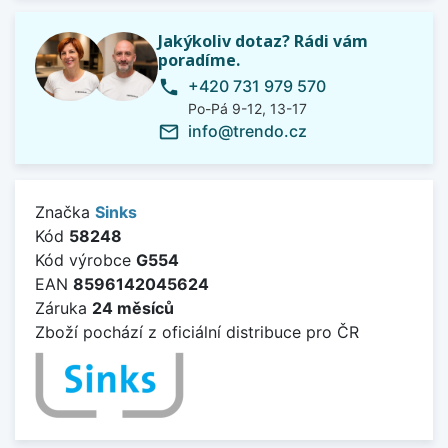
Jakýkoliv dotaz? Rádi vám
poradíme.
+420 731 979 570
phone
Po-Pá 9-12, 13-17
info@trendo.cz
mail_outline
Značka
Sinks
Kód
58248
Kód výrobce
G554
EAN
8596142045624
Záruka
24 měsíců
Zboží pochází z oficiální distribuce pro ČR