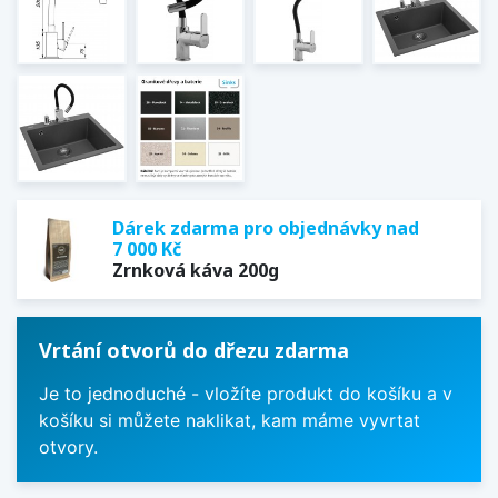
Dárek zdarma pro objednávky nad
7 000 Kč
Zrnková káva 200g
Vrtání otvorů do dřezu zdarma
Je to jednoduché - vložíte produkt do košíku a v
košíku si můžete naklikat, kam máme vyvrtat
otvory.