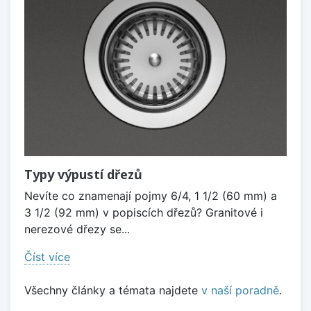
Typy výpustí dřezů
Nevíte co znamenají pojmy 6/4, 1 1/2 (60 mm) a
3 1/2 (92 mm) v popiscích dřezů? Granitové i
nerezové dřezy se...
Číst více
Všechny články a témata najdete
v naší poradně
.