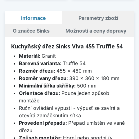
Informace
Parametry zboží
O značce Sinks
Možnosti a ceny dopravy
Kuchyňský dřez Sinks Viva 455 Truffle 54
Materiál:
Granit
Barevná varianta:
Truffle 54
Rozměr dřezu:
455 x 460 mm
Rozměr vany dřezu:
390 x 360 x 180 mm
Minimální šířka skříňky:
500 mm
Orientace dřezu:
Pouze jeden způsob
montáže
Ruční ovládání výpusti - výpusť se zavírá a
otevírá zamáčknutím sítka.
Provedení přepadu:
Přepad umístěn ve vaně
dřezu
Způsob montáže:
Horní nebo spodní (v