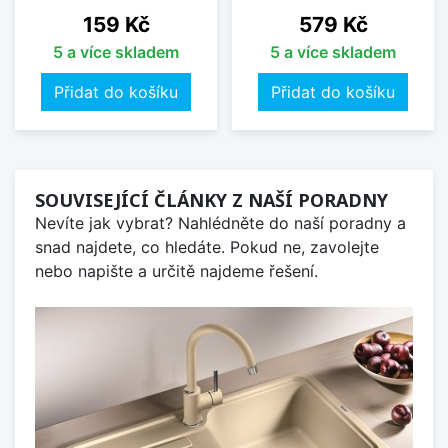
Cena
Cena
159 Kč
579 Kč
5 a více skladem
5 a více skladem
Přidat do košíku
Přidat do košíku
SOUVISEJÍCÍ ČLÁNKY Z NAŠÍ PORADNY
Nevíte jak vybrat? Nahlédněte do naší poradny a
snad najdete, co hledáte. Pokud ne, zavolejte
nebo napište a určitě najdeme řešení.