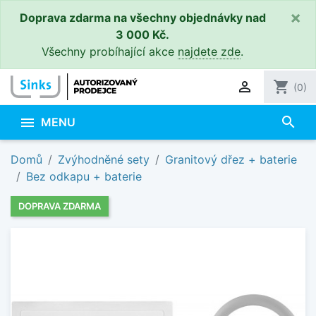
×
Doprava zdarma na všechny objednávky nad
3 000 Kč.
Všechny probíhající akce
najdete zde
.

shopping_cart
(0)
search

MENU
Domů
Zvýhodněné sety
Granitový dřez + baterie
Bez odkapu + baterie
DOPRAVA ZDARMA