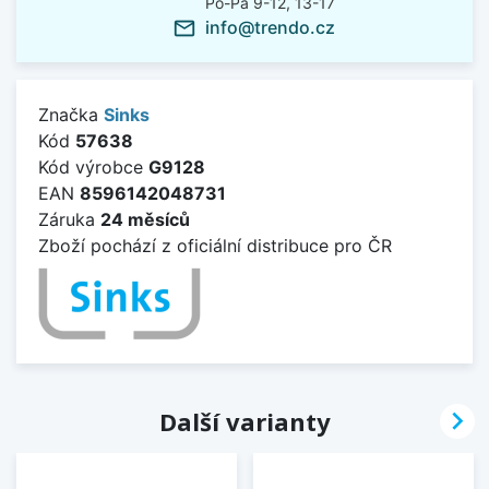
Po-Pá 9-12, 13-17
info@trendo.cz
mail_outline
Značka
Sinks
Kód
57638
Kód výrobce
G9128
EAN
8596142048731
Záruka
24 měsíců
Zboží pochází z oficiální distribuce pro ČR

Další varianty