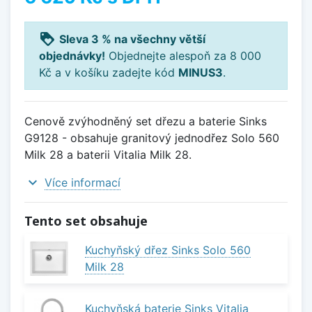
loyalty
Sleva 3 % na všechny větší
objednávky!
Objednejte alespoň za 8 000
Kč a v košíku zadejte kód
MINUS3
.
Cenově zvýhodněný set dřezu a baterie Sinks
G9128 - obsahuje granitový jednodřez Solo 560
Milk 28 a baterii Vitalia Milk 28.
expand_more
Více informací
Tento set obsahuje
Kuchyňský dřez Sinks Solo 560
Milk 28
Kuchyňská baterie Sinks Vitalia