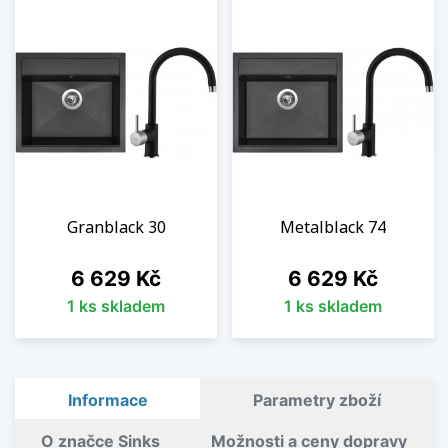
Granblack 30
Metalblack 74
Cena
Cena
6 629 Kč
6 629 Kč
1 ks skladem
1 ks skladem
Informace
Parametry zboží
O značce Sinks
Možnosti a ceny dopravy