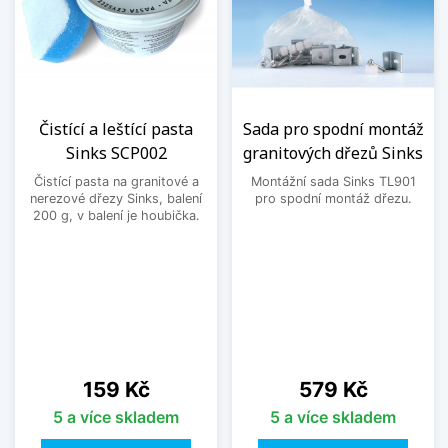
Čistící a leštící pasta
Sada pro spodní montáž
Sinks SCP002
granitových dřezů Sinks
Čistící pasta na granitové a
Montážní sada Sinks TL901
nerezové dřezy Sinks, balení
pro spodní montáž dřezu.
200 g, v balení je houbička.
Cena
Cena
159 Kč
579 Kč
5 a více skladem
5 a více skladem