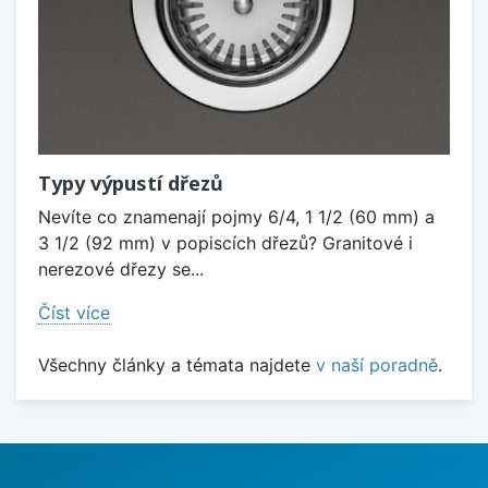
Typy výpustí dřezů
Nevíte co znamenají pojmy 6/4, 1 1/2 (60 mm) a
3 1/2 (92 mm) v popiscích dřezů? Granitové i
nerezové dřezy se...
Číst více
Všechny články a témata najdete
v naší poradně
.