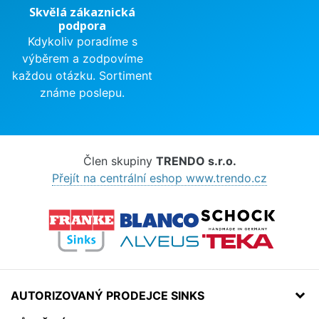
Skvělá zákaznická
podpora
Kdykoliv poradíme s
výběrem a zodpovíme
každou otázku. Sortiment
známe poslepu.
Člen skupiny
TRENDO s.r.o.
Přejít na centrální eshop www.trendo.cz
AUTORIZOVANÝ PRODEJCE SINKS