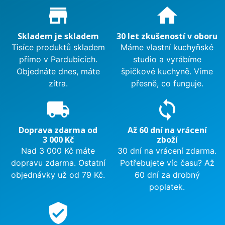
Proč nakupovat u nás?
store_mall_directory
home
Skladem je skladem
30 let zkušeností v oboru
Tisíce produktů skladem
Máme vlastní kuchyňské
přímo v Pardubicích.
studio a vyrábíme
Objednáte dnes, máte
špičkové kuchyně. Víme
zítra.
přesně, co funguje.
local_shipping
sync
Doprava zdarma od
Až 60 dní na vrácení
3 000 Kč
zboží
Nad 3 000 Kč máte
30 dní na vrácení zdarma.
dopravu zdarma. Ostatní
Potřebujete víc času? Až
objednávky už od 79 Kč.
60 dní za drobný
poplatek.
verified_user