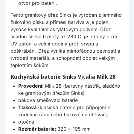
otvor pro baterii.
Tento granitový dřez Sinks je vyroben z jemného
žulového písku s příměsí barviva a je pojen
vysoce kvalitním akrylátovým pojivem. Dřez
snadno snese teploty až 280 C, je odolný proti
UV záření a velmi odolný proti vrypu a
poškrábání. Dřez vyniká mimořádnou pevností a
tvrdostí materiálu a schopností odolat velkým
teplotním šokům.
Kuchyňská baterie Sinks Vitalia Milk 28
Provedení:
Milk 28 (barevný nástřik, sladěno
ke granitovým dřezům Sinks)
páková směšovací baterie
Tlaková
(klasická baterie pro připojení k
vodnímu řádu nebo tlakovému ohřívači)
otočná
Rozměr baterie:
320 x 195 mm