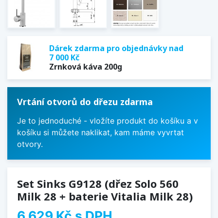
Dárek zdarma pro objednávky nad
7 000 Kč
Zrnková káva 200g
Vrtání otvorů do dřezu zdarma
Je to jednoduché - vložíte produkt do košíku a v
košíku si můžete naklikat, kam máme vyvrtat
otvory.
Set Sinks G9128 (dřez Solo 560
Milk 28 + baterie Vitalia Milk 28)
6 629 Kč
s DPH