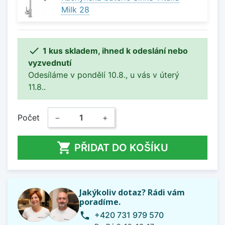
Milk 28

1 kus skladem, ihned k odeslání nebo
vyzvednutí
Odesíláme v pondělí 10.8., u vás v úterý
11.8..
Počet
−
+

PŘIDAT DO KOŠÍKU
Jakýkoliv dotaz? Rádi vám
poradíme.
+420 731 979 570
phone