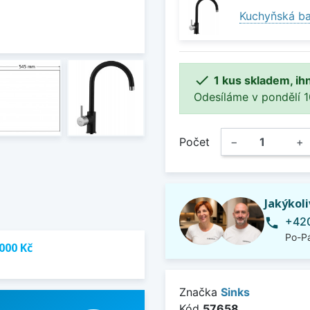
Kuchyňská bat

1 kus skladem, ih
Odesíláme v pondělí 10.
Počet
−
+
Jakýkol
+420
phone
Po-Pá
000 Kč
Značka
Sinks
Kód
57658