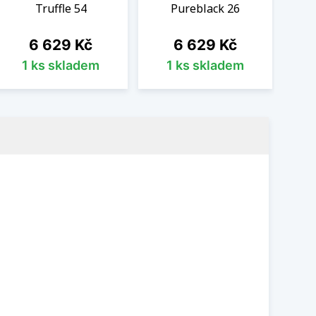
Truffle 54
Pureblack 26
Cena
Cena
6 629 Kč
6 629 Kč
1 ks skladem
1 ks skladem