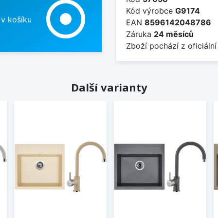
adjust
Kód výrobce
G9174
 v košíku
EAN
8596142048786
Záruka
24 měsíců
Zboží pochází z oficiální
Další varianty