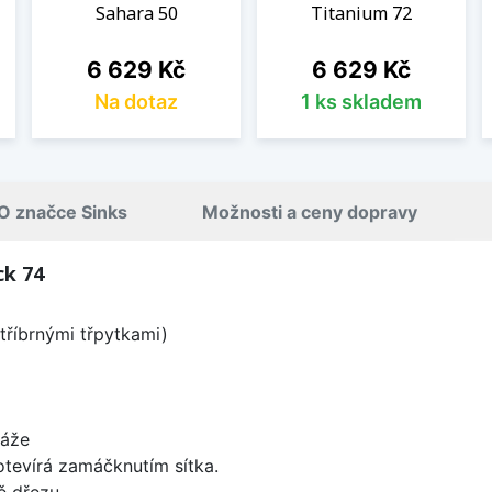
Sahara 50
Titanium 72
Cena
Cena
6 629 Kč
6 629 Kč
Na dotaz
1 ks skladem
O značce Sinks
Možnosti a ceny dopravy
ck 74
tříbrnými třpytkami)
táže
 otevírá zamáčknutím sítka.
ě dřezu