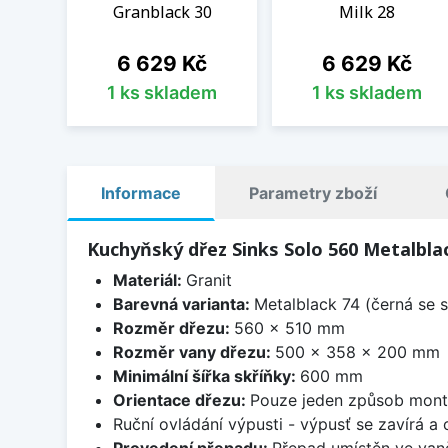
Granblack 30
Milk 28
Cena
Cena
6 629 Kč
6 629 Kč
1 ks skladem
1 ks skladem
Informace
Parametry zboží
Kuchyňský dřez Sinks Solo 560 Metalbla
Materiál:
Granit
Barevná varianta:
Metalblack 74 (černá se s
Rozměr dřezu:
560 x 510 mm
Rozměr vany dřezu:
500 x 358 x 200 mm
Minimální šířka skříňky:
600 mm
Orientace dřezu:
Pouze jeden způsob mon
Ruční ovládání výpusti - výpusť se zavírá a
Provedení přepadu:
Přepad umístěn ve van