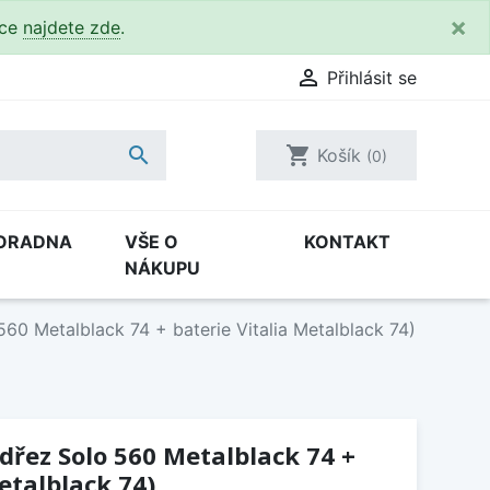
×
kce
najdete zde
.

Přihlásit se

shopping_cart
Košík
(0)
ORADNA
VŠE O
KONTAKT
NÁKUPU
560 Metalblack 74 + baterie Vitalia Metalblack 74)
(dřez Solo 560 Metalblack 74 +
etalblack 74)