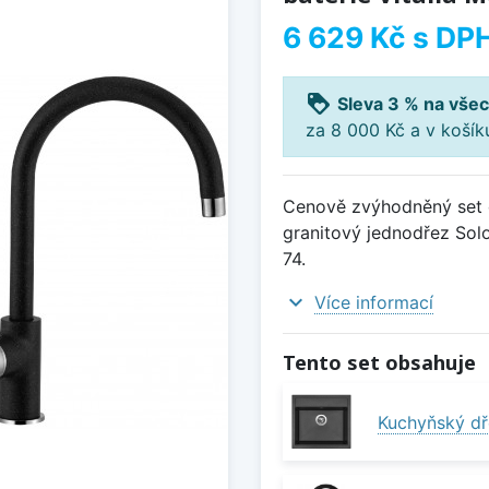
6 629 Kč
s DP
loyalty
Sleva 3 % na všec
za 8 000 Kč a v koší
Cenově zvýhodněný set d
granitový jednodřez Solo
74.
expand_more
Více informací
Tento set obsahuje
Kuchyňský dř