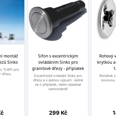
ní montáž
Sifon s excentrickým
Rohový ve
ezů Sinks
ovládáním Sinks pro
krytkou 
granitové dřezy - příplatek
1
ks TL901 pro
 dřezu.
Excentrické ovládání Sinks pro
Roháček s 
dřezy a s jednou výpustí. Jedná
kovovou 
se o příplatek, nelze objednat
samostatně!
Cena
C
Kč
299 Kč
1