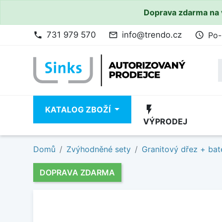
Doprava zdarma na 
731 979 570
info@trendo.cz
Po-
phone
mail_outline
access_time
flash_on
KATALOG ZBOŽÍ
VÝPRODEJ
Domů
Zvýhodněné sety
Granitový dřez + bat
DOPRAVA ZDARMA