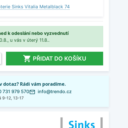
erie Sinks Vitalia Metalblack 74
ned k odeslání nebo vyzvednutí
8., u vás v úterý 11.8..

PŘIDAT DO KOŠÍKU
iv dotaz? Rádi vám poradíme.
 731 979 570
info@trendo.cz
mail_outline
 9-12, 13-17