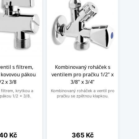
ntil s filtrem,
Kombinovaný roháček s
Nere
a kovovou pákou
ventilem pro pračku 1/2" x
M
/2 x 3/8
3/8" x 3/4"
Nere
jedno
filtrem, krytkou a
Kombinovaný roháček a ventil pro
druhé
pákou 1/2 x 3/8.
pračku se zpětnou klapkou.
ena
Cena
40 Kč
365 Kč