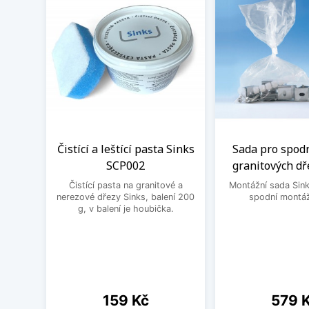
Čistící a leštící pasta Sinks
Sada pro spod
SCP002
granitových dř
Čistící pasta na granitové a
Montážní sada Sin
nerezové dřezy Sinks, balení 200
spodní montáž
g, v balení je houbička.
Cena
Cena
159 Kč
579 