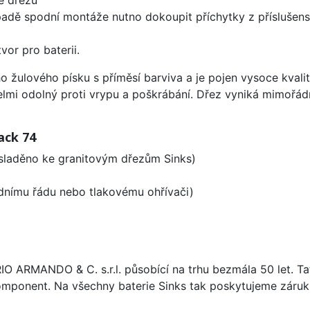
padě spodní montáže nutno dokoupit příchytky z příslušens
vor pro baterii.
o žulového písku s příměsí barviva a je pojen vysoce kval
velmi odolný proti vrypu a poškrábání. Dřez vyniká mimořád
ack 74
 sladěno ke granitovým dřezům Sinks)
odnímu řádu nebo tlakovému ohřívači)
ARIO ARMANDO & C. s.r.l. působící na trhu bezmála 50 let. T
omponent. Na všechny baterie Sinks tak poskytujeme záruku 