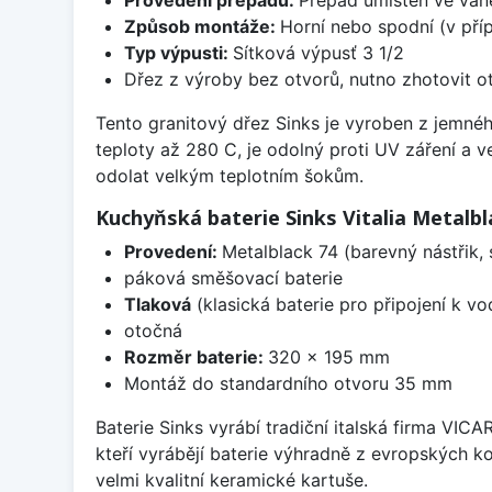
Způsob montáže:
Horní nebo spodní (v pří
Typ výpusti:
Sítková výpusť 3 1/2
Dřez z výroby bez otvorů, nutno zhotovit ot
Tento granitový dřez Sinks je vyroben z jemnéh
teploty až 280 C, je odolný proti UV záření a 
odolat velkým teplotním šokům.
Kuchyňská baterie Sinks Vitalia Metalbl
Provedení:
Metalblack 74 (barevný nástřik,
páková směšovací baterie
Tlaková
(klasická baterie pro připojení k v
otočná
Rozměr baterie:
320 x 195 mm
Montáž do standardního otvoru 35 mm
Baterie Sinks vyrábí tradiční italská firma VIC
kteří vyrábějí baterie výhradně z evropských k
velmi kvalitní keramické kartuše.