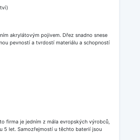
tví)
itním akrylátovým pojivem. Dřez snadno snese
nou pevností a tvrdostí materiálu a schopností
ato firma je jedním z mála evropských výrobců,
5 let. Samozřejmostí u těchto baterií jsou