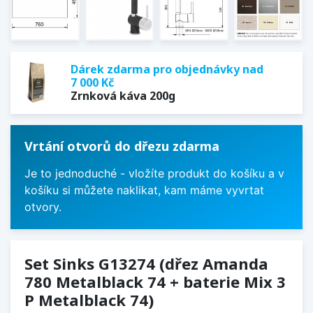
Dárek zdarma pro objednávky nad
7 000 Kč
Zrnková káva 200g
Vrtání otvorů do dřezu zdarma
Je to jednoduché - vložíte produkt do košíku a v
košíku si můžete naklikat, kam máme vyvrtat
otvory.
Set Sinks G13274 (dřez Amanda
780 Metalblack 74 + baterie Mix 3
P Metalblack 74)