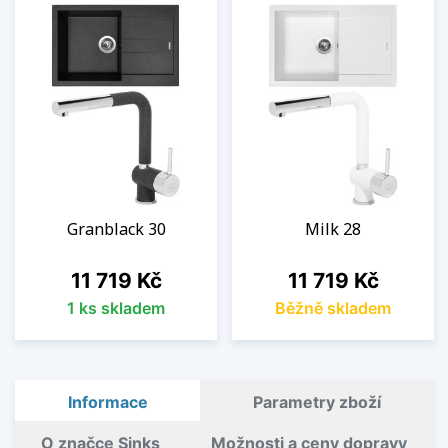
Granblack 30
Milk 28
Cena
Cena
11 719 Kč
11 719 Kč
1 ks skladem
Běžně skladem
Informace
Parametry zboží
O značce Sinks
Možnosti a ceny dopravy