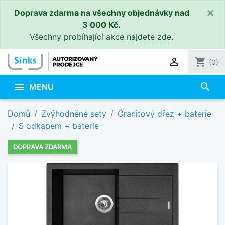
×
Doprava zdarma na všechny objednávky nad
3 000 Kč.
Všechny probíhající akce
najdete zde
.

shopping_cart
(0)
search

MENU
Domů
Zvýhodněné sety
Granitový dřez + baterie
S odkapem + baterie
DOPRAVA ZDARMA