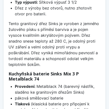
Typ výpusti:
Sítková výpusť 3 1/2
Dřez z výroby bez otvorů, nutno zhotovit
otvor pro baterii.
Tento granitový dřez Sinks je vyroben z jemného
žulového písku s příměsí barviva a je pojen
vysoce kvalitním akrylátovým pojivem. Dřez
snadno snese teploty až 280 C, je odolný proti
UV záření a velmi odolný proti vrypu a
poškrábání. Dřez vyniká mimořádnou pevností a
tvrdostí materiálu a schopností odolat velkým
teplotním šokům.
Kuchyňská baterie Sinks Mix 3 P
Metalblack 74
Provedení:
Metalblack 74 (barevný nástřik,
sladěno ke granitovým dřezům Sinks)
páková směšovací baterie
Tlaková
(klasická baterie pro připojení k