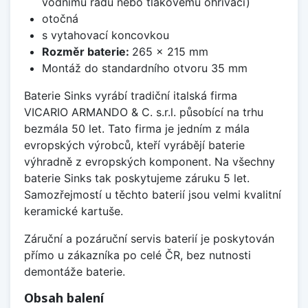
vodnímu řádu nebo tlakovému ohřívači)
otočná
s vytahovací koncovkou
Rozměr baterie:
265 x 215 mm
Montáž do standardního otvoru 35 mm
Baterie Sinks vyrábí tradiční italská firma
VICARIO ARMANDO & C. s.r.l. působící na trhu
bezmála 50 let. Tato firma je jedním z mála
evropských výrobců, kteří vyrábějí baterie
výhradně z evropských komponent. Na všechny
baterie Sinks tak poskytujeme záruku 5 let.
Samozřejmostí u těchto baterií jsou velmi kvalitní
keramické kartuše.
Záruční a pozáruční servis baterií je poskytován
přímo u zákazníka po celé ČR, bez nutnosti
demontáže baterie.
Obsah balení