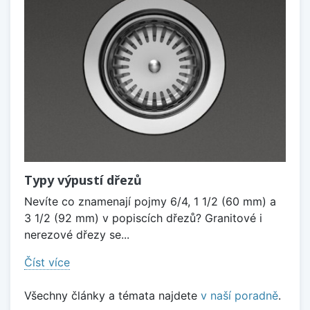
Typy výpustí dřezů
Nevíte co znamenají pojmy 6/4, 1 1/2 (60 mm) a
3 1/2 (92 mm) v popiscích dřezů? Granitové i
nerezové dřezy se...
Číst více
Všechny články a témata najdete
v naší poradně
.