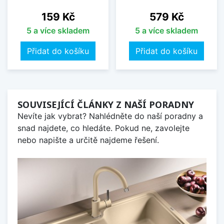
Cena
Cena
159 Kč
579 Kč
5 a více skladem
5 a více skladem
Přidat do košíku
Přidat do košíku
SOUVISEJÍCÍ ČLÁNKY Z NAŠÍ PORADNY
Nevíte jak vybrat? Nahlédněte do naší poradny a
snad najdete, co hledáte. Pokud ne, zavolejte
nebo napište a určitě najdeme řešení.