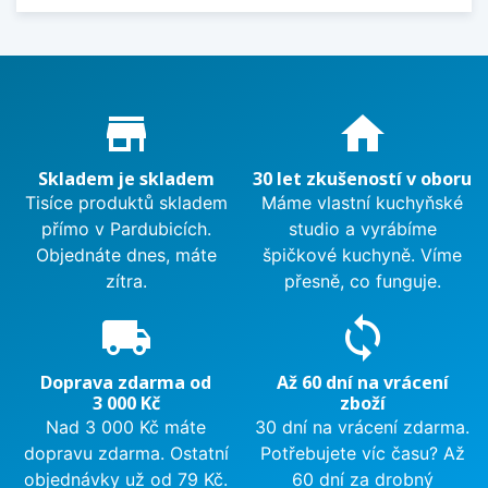
Proč nakupovat u nás?
store_mall_directory
home
Skladem je skladem
30 let zkušeností v oboru
Tisíce produktů skladem
Máme vlastní kuchyňské
přímo v Pardubicích.
studio a vyrábíme
Objednáte dnes, máte
špičkové kuchyně. Víme
zítra.
přesně, co funguje.
local_shipping
sync
Doprava zdarma od
Až 60 dní na vrácení
3 000 Kč
zboží
Nad 3 000 Kč máte
30 dní na vrácení zdarma.
dopravu zdarma. Ostatní
Potřebujete víc času? Až
objednávky už od 79 Kč.
60 dní za drobný