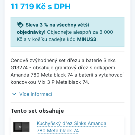
11 719 Kč
s DPH
loyalty
Sleva 3 % na všechny větší
objednávky!
Objednejte alespoň za 8 000
Kč a v košíku zadejte kód
MINUS3
.
Cenově zvýhodněný set dřezu a baterie Sinks
G13274 - obsahuje granitový dřez s odkapem
Amanda 780 Metalblack 74 a baterii s vytahovací
koncovkou Mix 3 P Metalblack 74.
expand_more
Více informací
Tento set obsahuje
Kuchyňský dřez Sinks Amanda
780 Metalblack 74