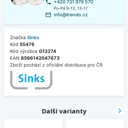
+420 731 979 570
phone
Po-Pá 9-12, 13-17
info@trendo.cz
mail_outline
Značka
Sinks
Kód
55476
Kód výrobce
G13274
EAN
8596142047673
Zboží pochází z oficiální distribuce pro ČR

Další varianty