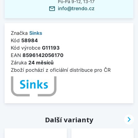
Po-Pá 9-12, 13-17
info@trendo.cz
mail_outline
Značka
Sinks
Kód
58984
Kód výrobce
G11193
EAN
8596142056170
Záruka
24 měsíců
Zboží pochází z oficiální distribuce pro ČR

Další varianty