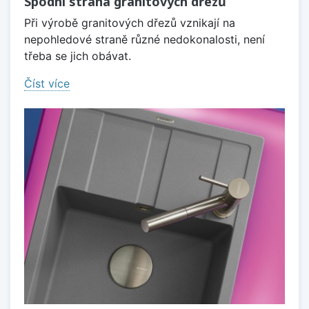
Spodní strana granitových dřezů
Při výrobě granitových dřezů vznikají na
nepohledové straně různé nedokonalosti, není
třeba se jich obávat.
Číst více