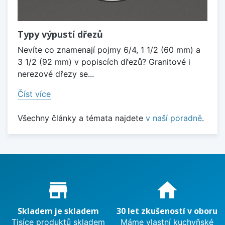
Typy výpustí dřezů
Nevíte co znamenají pojmy 6/4, 1 1/2 (60 mm) a
3 1/2 (92 mm) v popiscích dřezů? Granitové i
nerezové dřezy se...
Číst více
Všechny články a témata najdete
v naší poradně
.
Proč nakupovat u nás?
store_mall_directory
home
Skladem je skladem
30 let zkušeností v oboru
Tisíce produktů skladem
Máme vlastní kuchyňské