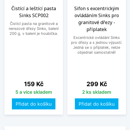
Čistící a leštící pasta
Sifon s excentrickým
Sinks SCP002
ovládáním Sinks pro
granitové dřezy -
Čistící pasta na granitové a
příplatek
nerezové dřezy Sinks, balení
200 g, v balení je houbička.
Excentrické ovládání Sinks
pro dřezy a s jednou výpustí.
Jedná se o příplatek, nelze
objednat samostatně!
Cena
Cena
159 Kč
299 Kč
5 a více skladem
2 ks skladem
Přidat do košíku
Přidat do košíku