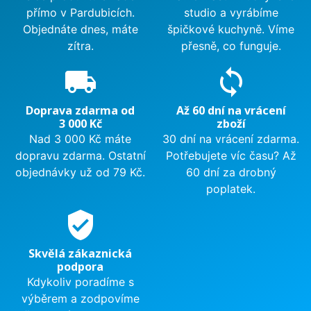
přímo v Pardubicích.
studio a vyrábíme
Objednáte dnes, máte
špičkové kuchyně. Víme
zítra.
přesně, co funguje.
local_shipping
sync
Doprava zdarma od
Až 60 dní na vrácení
3 000 Kč
zboží
Nad 3 000 Kč máte
30 dní na vrácení zdarma.
dopravu zdarma. Ostatní
Potřebujete víc času? Až
objednávky už od 79 Kč.
60 dní za drobný
poplatek.
verified_user
Skvělá zákaznická
podpora
Kdykoliv poradíme s
výběrem a zodpovíme