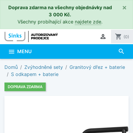
×
Doprava zdarma na všechny objednávky nad
3 000 Kč.
Všechny probíhající akce
najdete zde
.

shopping_cart
(0)
search

MENU
Domů
Zvýhodněné sety
Granitový dřez + baterie
S odkapem + baterie
DOPRAVA ZDARMA