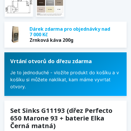
Dárek zdarma pro objednávky nad
7 000 Kč
Zrnková káva 200g
Vrtání otvorů do dřezu zdarma
Je to jednoduché - vložíte produkt do košíku a v
košíku si můžete naklikat, kam máme vyvrtat
otvory.
Set Sinks G11193 (dřez Perfecto
650 Marone 93 + baterie Elka
Černá matná)