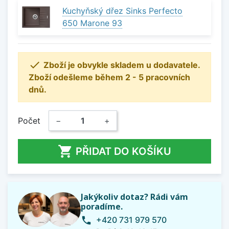
Kuchyňský dřez Sinks Perfecto
650 Marone 93

Zboží je obvykle skladem u dodavatele.
Zboží odešleme během 2 - 5 pracovních
dnů.
Počet
−
+

PŘIDAT DO KOŠÍKU
Jakýkoliv dotaz? Rádi vám
poradíme.
+420 731 979 570
phone