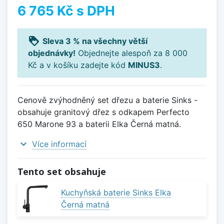
6 765 Kč
s DPH
loyalty
Sleva 3 % na všechny větší
objednávky!
Objednejte alespoň za 8 000
Kč a v košíku zadejte kód
MINUS3
.
Cenově zvýhodněný set dřezu a baterie Sinks -
obsahuje granitový dřez s odkapem Perfecto
650 Marone 93 a baterii Elka Černá matná.
expand_more
Více informací
Tento set obsahuje
Kuchyňská baterie Sinks Elka
Černá matná