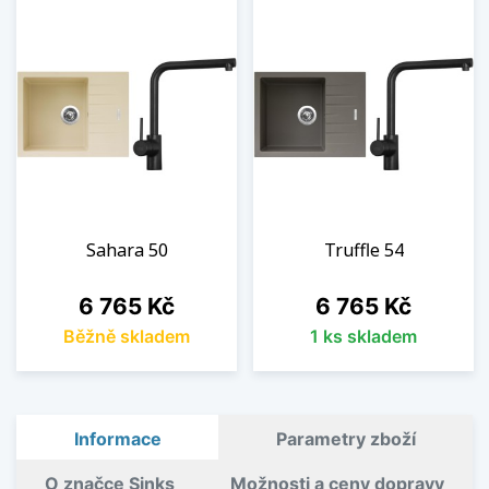
Sahara 50
Truffle 54
Cena
Cena
6 765 Kč
6 765 Kč
Běžně skladem
1 ks skladem
Informace
Parametry zboží
O značce Sinks
Možnosti a ceny dopravy