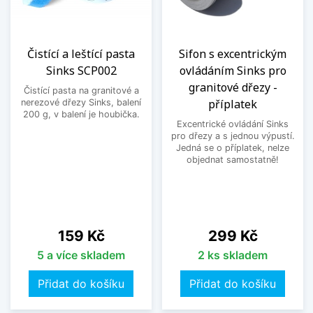
Čistící a leštící pasta
Sifon s excentrickým
Sinks SCP002
ovládáním Sinks pro
granitové dřezy -
Čistící pasta na granitové a
příplatek
nerezové dřezy Sinks, balení
200 g, v balení je houbička.
Excentrické ovládání Sinks
pro dřezy a s jednou výpustí.
Jedná se o příplatek, nelze
objednat samostatně!
Cena
Cena
159 Kč
299 Kč
5 a více skladem
2 ks skladem
Přidat do košíku
Přidat do košíku