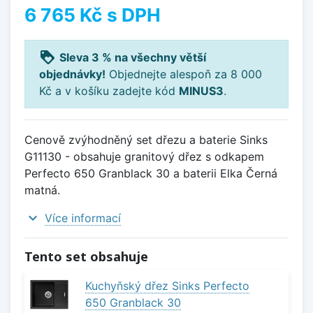
6 765 Kč
s DPH
loyalty
Sleva 3 % na všechny větší
objednávky!
Objednejte alespoň za 8 000
Kč a v košíku zadejte kód
MINUS3
.
Cenově zvýhodněný set dřezu a baterie Sinks
G11130 - obsahuje granitový dřez s odkapem
Perfecto 650 Granblack 30 a baterii Elka Černá
matná.
expand_more
Více informací
Tento set obsahuje
Kuchyňský dřez Sinks Perfecto
650 Granblack 30