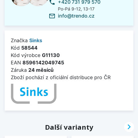
+420 731 979 570
phone
Po-Pá 9-12, 13-17
info@trendo.cz
mail_outline
Značka
Sinks
Kód
58544
Kód výrobce
G11130
EAN
8596142049745
Záruka
24 měsíců
Zboží pochází z oficiální distribuce pro ČR

Další varianty