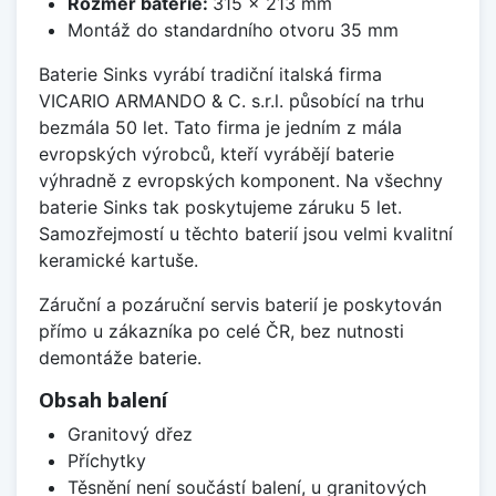
Rozměr baterie:
315 x 213 mm
Montáž do standardního otvoru 35 mm
Baterie Sinks vyrábí tradiční italská firma
VICARIO ARMANDO & C. s.r.l. působící na trhu
bezmála 50 let. Tato firma je jedním z mála
evropských výrobců, kteří vyrábějí baterie
výhradně z evropských komponent. Na všechny
baterie Sinks tak poskytujeme záruku 5 let.
Samozřejmostí u těchto baterií jsou velmi kvalitní
keramické kartuše.
Záruční a pozáruční servis baterií je poskytován
přímo u zákazníka po celé ČR, bez nutnosti
demontáže baterie.
Obsah balení
Granitový dřez
Příchytky
Těsnění není součástí balení, u granitových