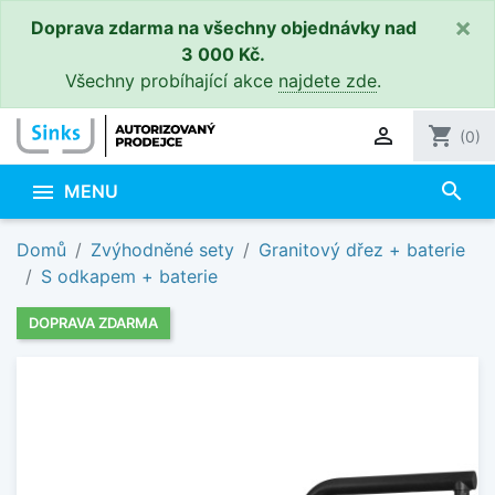
×
Doprava zdarma na všechny objednávky nad
3 000 Kč.
Všechny probíhající akce
najdete zde
.

shopping_cart
(0)
search

MENU
Domů
Zvýhodněné sety
Granitový dřez + baterie
S odkapem + baterie
DOPRAVA ZDARMA