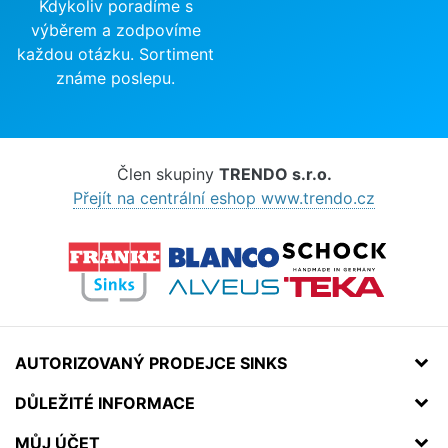
Kdykoliv poradíme s
výběrem a zodpovíme
každou otázku. Sortiment
známe poslepu.
Člen skupiny
TRENDO s.r.o.
Přejít na centrální eshop www.trendo.cz
AUTORIZOVANÝ PRODEJCE SINKS
DŮLEŽITÉ INFORMACE
MŮJ ÚČET