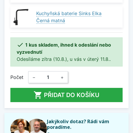
Kuchyňská baterie Sinks Elka
Černá matná

1 kus skladem, ihned k odeslání nebo
vyzvednutí
Odesíláme zítra (10.8.), u vás v úterý 11.8..
Počet
−
+

PŘIDAT DO KOŠÍKU
Jakýkoliv dotaz? Rádi vám
poradíme.