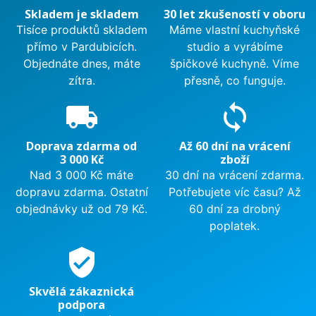
Skladem je skladem
30 let zkušeností v oboru
Tisíce produktů skladem
Máme vlastní kuchyňské
přímo v Pardubicích.
studio a vyrábíme
Objednáte dnes, máte
špičkové kuchyně. Víme
zítra.
přesně, co funguje.
local_shipping
sync
Doprava zdarma od
Až 60 dní na vrácení
3 000 Kč
zboží
Nad 3 000 Kč máte
30 dní na vrácení zdarma.
dopravu zdarma. Ostatní
Potřebujete víc času? Až
objednávky už od 79 Kč.
60 dní za drobný
poplatek.
verified_user
Skvělá zákaznická
podpora