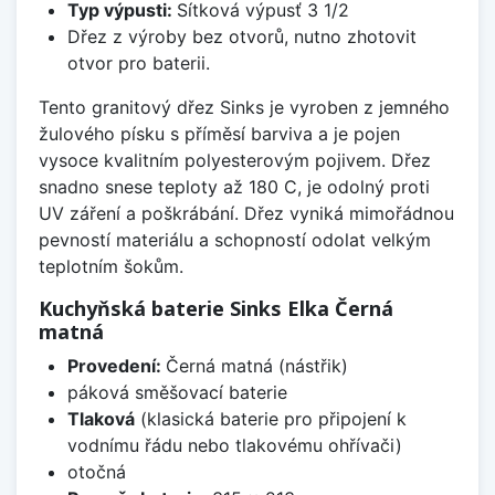
Typ výpusti:
Sítková výpusť 3 1/2
Dřez z výroby bez otvorů, nutno zhotovit
otvor pro baterii.
Tento granitový dřez Sinks je vyroben z jemného
žulového písku s příměsí barviva a je pojen
vysoce kvalitním polyesterovým pojivem. Dřez
snadno snese teploty až 180 C, je odolný proti
UV záření a poškrábání. Dřez vyniká mimořádnou
pevností materiálu a schopností odolat velkým
teplotním šokům.
Kuchyňská baterie Sinks Elka Černá
matná
Provedení:
Černá matná (nástřik)
páková směšovací baterie
Tlaková
(klasická baterie pro připojení k
vodnímu řádu nebo tlakovému ohřívači)
otočná