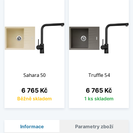
Sahara 50
Truffle 54
Cena
Cena
6 765 Kč
6 765 Kč
Běžně skladem
1 ks skladem
Informace
Parametry zboží