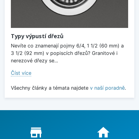
Typy výpustí dřezů
Nevíte co znamenají pojmy 6/4, 1 1/2 (60 mm) a
3 1/2 (92 mm) v popiscích dřezů? Granitové i
nerezové dřezy se...
Číst více
Všechny články a témata najdete
v naší poradně
.
Proč nakupovat u nás?
store_mall_directory
home