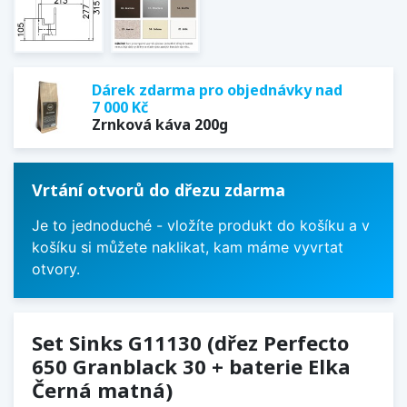
Dárek zdarma pro objednávky nad
7 000 Kč
Zrnková káva 200g
Vrtání otvorů do dřezu zdarma
Je to jednoduché - vložíte produkt do košíku a v
košíku si můžete naklikat, kam máme vyvrtat
otvory.
Set Sinks G11130 (dřez Perfecto
650 Granblack 30 + baterie Elka
Černá matná)