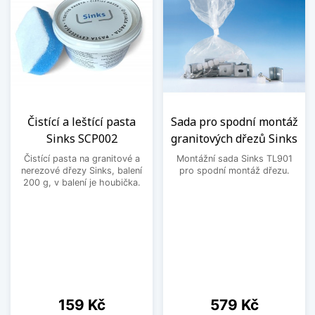
Čistící a leštící pasta
Sada pro spodní montáž
Sinks SCP002
granitových dřezů Sinks
Čistící pasta na granitové a
Montážní sada Sinks TL901
nerezové dřezy Sinks, balení
pro spodní montáž dřezu.
200 g, v balení je houbička.
Cena
Cena
159 Kč
579 Kč