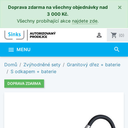
×
Doprava zdarma na všechny objednávky nad
3 000 Kč.
Všechny probíhající akce
najdete zde
.

shopping_cart
(0)
search

MENU
Domů
Zvýhodněné sety
Granitový dřez + baterie
S odkapem + baterie
DOPRAVA ZDARMA