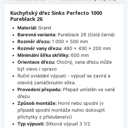
Kuchyňský dřez Sinks Perfecto 1000
Pureblack 26
Materiál:
Granit
Barevná varianta:
Pureblack 26 (čistá černá)
Rozměr dřezu:
1 000 x 500 mm
Rozměr vany dřezu:
480 x 430 x 200 mm
Minimální šířka skříňky:
600 mm
Orientace dřezu:
Otočný, vana dřezu může
být vlevo i vpravo
Ruční ovládání výpusti - výpusť se zavírá a
otevírá zamáčknutím sítka.
Provedení přepadu:
Přepad umístěn ve vaně
dřezu
Způsob montáže:
Horní nebo spodní (v
případě spodní montáže nutno dokoupit
příchytky z příslušenství)
Typ výpusti:
Sítková výpusť 3 1/2