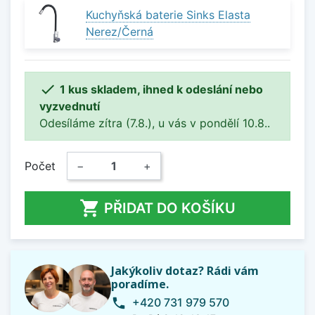
Kuchyňská baterie Sinks Elasta
Nerez/Černá

1 kus skladem, ihned k odeslání nebo
vyzvednutí
Odesíláme zítra (7.8.), u vás v pondělí 10.8..
Počet
−
+

PŘIDAT DO KOŠÍKU
Jakýkoliv dotaz? Rádi vám
poradíme.
+420 731 979 570
phone