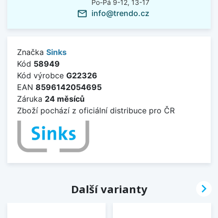
Po-Pá 9-12, 13-17
info@trendo.cz
mail_outline
Značka
Sinks
Kód
58949
Kód výrobce
G22326
EAN
8596142054695
Záruka
24 měsíců
Zboží pochází z oficiální distribuce pro ČR

Další varianty