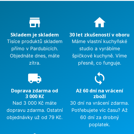
Proč nakupovat u nás?
store_mall_directory
home
Skladem je skladem
30 let zkušeností v oboru
Tisíce produktů skladem
Máme vlastní kuchyňské
přímo v Pardubicích.
studio a vyrábíme
Objednáte dnes, máte
špičkové kuchyně. Víme
zítra.
přesně, co funguje.
local_shipping
sync
Doprava zdarma od
Až 60 dní na vrácení
3 000 Kč
zboží
Nad 3 000 Kč máte
30 dní na vrácení zdarma.
dopravu zdarma. Ostatní
Potřebujete víc času? Až
objednávky už od 79 Kč.
60 dní za drobný
poplatek.