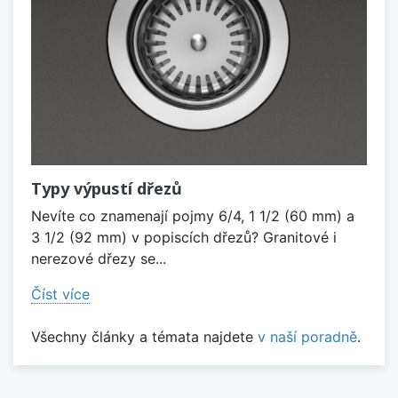
Typy výpustí dřezů
Nevíte co znamenají pojmy 6/4, 1 1/2 (60 mm) a
3 1/2 (92 mm) v popiscích dřezů? Granitové i
nerezové dřezy se...
Číst více
Všechny články a témata najdete
v naší poradně
.