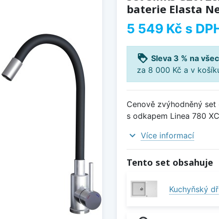
baterie Elasta N
5 549 Kč
s DP
loyalty
Sleva 3 % na všec
za 8 000 Kč a v koší
Cenově zvýhodněný set d
s odkapem Linea 780 XC 
expand_more
Více informací
Tento set obsahuje
Kuchyňský dř