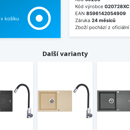
Kód výrobce
G20728XC
adjust
EAN
8596142054909
 v košíku
Záruka
24 měsíců
Zboží pochází z oficiální
Další varianty