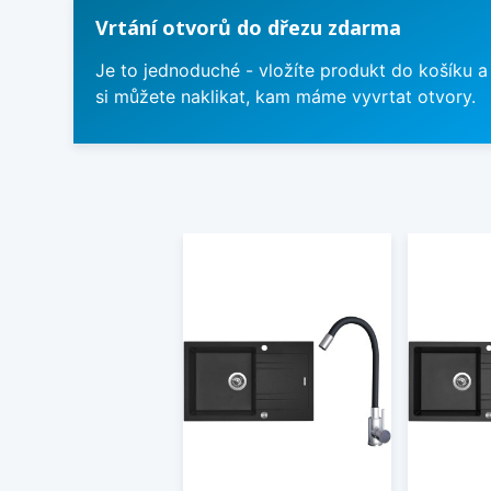
Vrtání otvorů do dřezu zdarma
Je to jednoduché - vložíte produkt do košíku a
si můžete naklikat, kam máme vyvrtat otvory.