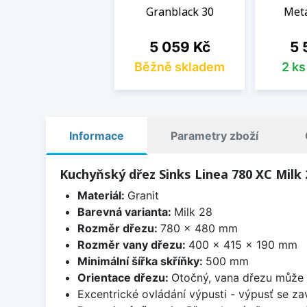
Granblack 30
Meta
Cena
Ce
5 059 Kč
5 
Běžně skladem
2 k
Informace
Parametry zboží
Kuchyňský dřez Sinks Linea 780 XC Milk 
Materiál:
Granit
Barevná varianta:
Milk 28
Rozměr dřezu:
780 x 480 mm
Rozměr vany dřezu:
400 x 415 x 190 mm
Minimální šířka skříňky:
500 mm
Orientace dřezu:
Otočný, vana dřezu může 
Excentrické ovládání výpusti - výpusť se zav