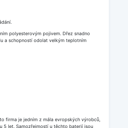
ádání.
litním polyesterovým pojivem. Dřez snadno
lu a schopností odolat velkým teplotním
ato firma je jedním z mála evropských výrobců,
5 let. Samozřejmostí u těchto baterií jsou