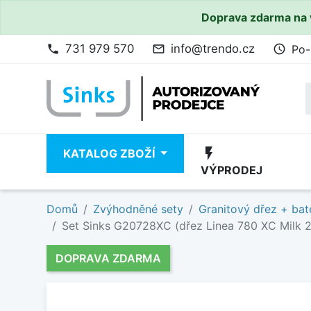
Doprava zdarma na 
731 979 570
info@trendo.cz
Po-
phone
mail_outline
access_time
flash_on
KATALOG ZBOŽÍ
VÝPRODEJ
Domů
Zvýhodněné sety
Granitový dřez + bat
Set Sinks G20728XC (dřez Linea 780 XC Milk 2
DOPRAVA ZDARMA