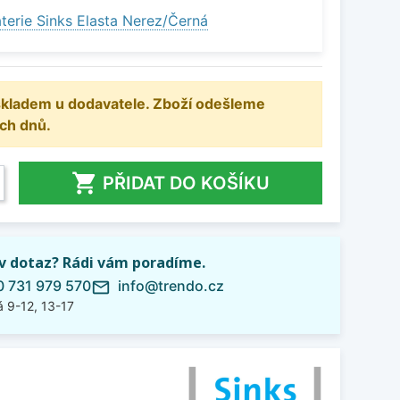
terie Sinks Elasta Nerez/Černá
 skladem u dodavatele. Zboží odešleme
ch dnů.

PŘIDAT DO KOŠÍKU
iv dotaz? Rádi vám poradíme.
 731 979 570
info@trendo.cz
mail_outline
 9-12, 13-17