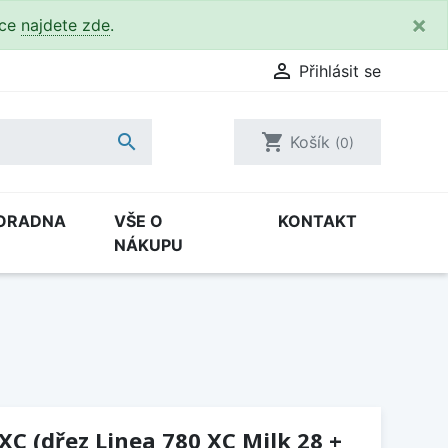
×
kce
najdete zde
.

Přihlásit se

shopping_cart
Košík
(0)
ORADNA
VŠE O
KONTAKT
NÁKUPU
XC (dřez Linea 780 XC Milk 28 +