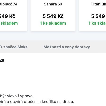
lblack 74
Sahara 50
Titaniu
na
Cena
Cena
549 Kč
5 549 Kč
5 549
s skladem
1 ks skladem
1 ks skl
O značce Sinks
Možnosti a ceny dopravy
28
být vlevo i vpravo
írá a otevírá otočením knoflíku na dřezu.