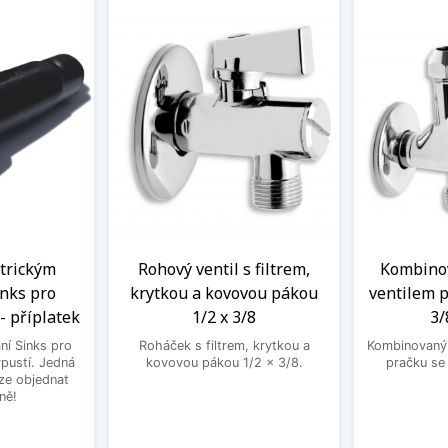
ntrickým
Rohový ventil s filtrem,
Kombinov
nks pro
krytkou a kovovou pákou
ventilem p
- příplatek
1/2 x 3/8
3/
ní Sinks pro
Roháček s filtrem, krytkou a
Kombinovaný 
ýpustí. Jedná
kovovou pákou 1/2 x 3/8.
pračku se
lze objednat
ně!