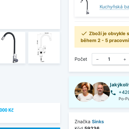
Kuchyňská ba

Zboží je obvykle
během 2 - 5 pracovní
Počet
−
+
Jakýkol
+420
phone
Po-Pá
000 Kč
Značka
Sinks
Kód
59236