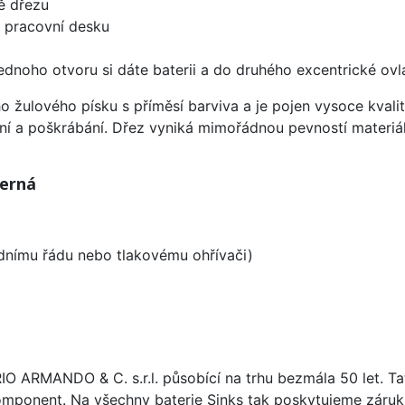
ě dřezu
d pracovní desku
ednoho otvoru si dáte baterii a do druhého excentrické ovl
ho žulového písku s příměsí barviva a je pojen vysoce kva
ení a poškrábání. Dřez vyniká mimořádnou pevností materiá
Černá
odnímu řádu nebo tlakovému ohřívači)
ARIO ARMANDO & C. s.r.l. působící na trhu bezmála 50 let. T
omponent. Na všechny baterie Sinks tak poskytujeme záruku 