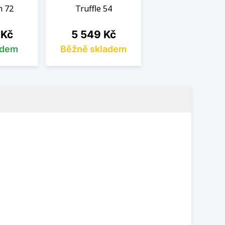
m 72
Truffle 54
Cena
 Kč
5 549 Kč
adem
Běžně skladem