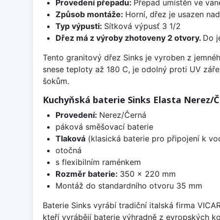
Provedení přepadu:
Přepad umístěn ve van
Způsob montáže:
Horní, dřez je usazen na
Typ výpusti:
Sítková výpusť 3 1/2
Dřez má z výroby zhotoveny 2 otvory.
Do j
Tento granitový dřez Sinks je vyroben z jemné
snese teploty až 180 C, je odolný proti UV zář
šokům.
Kuchyňská baterie Sinks Elasta Nerez/
Provedení:
Nerez/Černá
páková směšovací baterie
Tlaková
(klasická baterie pro připojení k v
otočná
s flexibilním raménkem
Rozměr baterie:
350 x 220 mm
Montáž do standardního otvoru 35 mm
Baterie Sinks vyrábí tradiční italská firma VIC
kteří vyrábějí baterie výhradně z evropských k