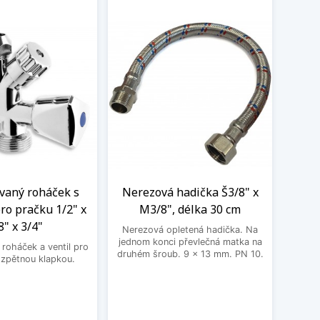
aný roháček s
Nerezová hadička Š3/8" x
BE
ro pračku 1/2" x
M3/8", délka 30 cm
3
8" x 3/4"
Nerezová opletená hadička. Na
BEK
jednom konci převlečná matka na
roháček a ventil pro
druhém šroub. 9 x 13 mm. PN 10.
 zpětnou klapkou.