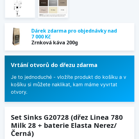
Dárek zdarma pro objednávky nad
7 000 Kč
Zrnková káva 200g
Vrtání otvorů do dřezu zdarma
Je to jednoduché - vložíte produkt do košíku a v
košíku si můžete naklikat, kam máme vyvrtat
otvory.
Set Sinks G20728 (dřez Linea 780
Milk 28 + baterie Elasta Nerez/
Černá)