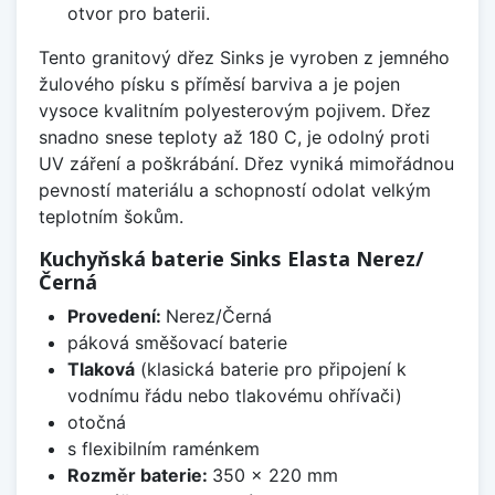
otvor pro baterii.
Tento granitový dřez Sinks je vyroben z jemného
žulového písku s příměsí barviva a je pojen
vysoce kvalitním polyesterovým pojivem. Dřez
snadno snese teploty až 180 C, je odolný proti
UV záření a poškrábání. Dřez vyniká mimořádnou
pevností materiálu a schopností odolat velkým
teplotním šokům.
Kuchyňská baterie Sinks Elasta Nerez/
Černá
Provedení:
Nerez/Černá
páková směšovací baterie
Tlaková
(klasická baterie pro připojení k
vodnímu řádu nebo tlakovému ohřívači)
otočná
s flexibilním raménkem
Rozměr baterie:
350 x 220 mm