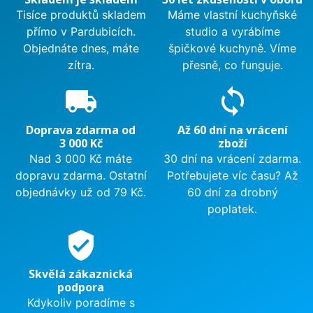
Tisíce produktů skladem
Máme vlastní kuchyňské
přímo v Pardubicích.
studio a vyrábíme
Objednáte dnes, máte
špičkové kuchyně. Víme
zítra.
přesně, co funguje.
local_shipping
sync
Doprava zdarma od
Až 60 dní na vrácení
3 000 Kč
zboží
Nad 3 000 Kč máte
30 dní na vrácení zdarma.
dopravu zdarma. Ostatní
Potřebujete víc času? Až
objednávky už od 79 Kč.
60 dní za drobný
poplatek.
verified_user
Skvělá zákaznická
podpora
Kdykoliv poradíme s