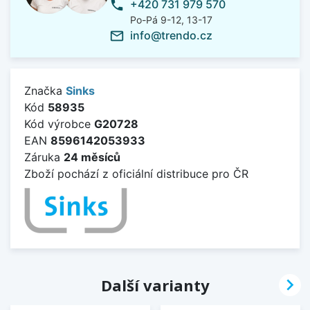
+420 731 979 570
phone
Po-Pá 9-12, 13-17
info@trendo.cz
mail_outline
Značka
Sinks
Kód
58935
Kód výrobce
G20728
EAN
8596142053933
Záruka
24 měsíců
Zboží pochází z oficiální distribuce pro ČR

Další varianty