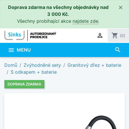
×
Doprava zdarma na všechny objednávky nad
3 000 Kč.
Všechny probíhající akce
najdete zde
.

shopping_cart
(0)
search

MENU
Domů
Zvýhodněné sety
Granitový dřez + baterie
S odkapem + baterie
DOPRAVA ZDARMA