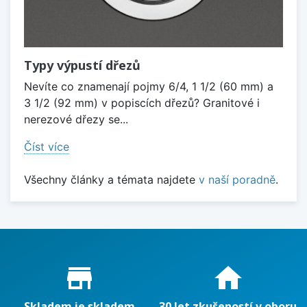
Typy výpustí dřezů
Nevíte co znamenají pojmy 6/4, 1 1/2 (60 mm) a
3 1/2 (92 mm) v popiscích dřezů? Granitové i
nerezové dřezy se...
Číst více
Všechny články a témata najdete
v naší poradně
.
Proč nakupovat u nás?
store_mall_directory
home
Skladem je skladem
30 let zkušeností v oboru