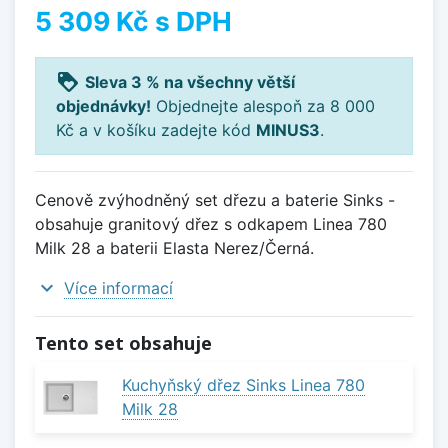
5 309 Kč
s DPH
loyalty
Sleva 3 % na všechny větší
objednávky!
Objednejte alespoň za 8 000
Kč a v košíku zadejte kód
MINUS3
.
Cenově zvýhodněný set dřezu a baterie Sinks -
obsahuje granitový dřez s odkapem Linea 780
Milk 28 a baterii Elasta Nerez/Černá.
expand_more
Více informací
Tento set obsahuje
Kuchyňský dřez Sinks Linea 780
Milk 28