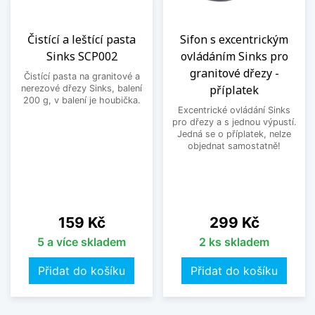
Čistící a leštící pasta
Sifon s excentrickým
Sinks SCP002
ovládáním Sinks pro
granitové dřezy -
Čistící pasta na granitové a
příplatek
nerezové dřezy Sinks, balení
200 g, v balení je houbička.
Excentrické ovládání Sinks
pro dřezy a s jednou výpustí.
Jedná se o příplatek, nelze
objednat samostatně!
Cena
Cena
159 Kč
299 Kč
5 a více skladem
2 ks skladem
Přidat do košíku
Přidat do košíku