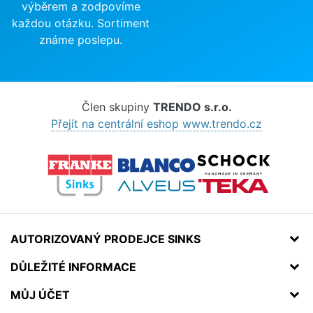
výběrem a zodpovíme
každou otázku. Sortiment
známe poslepu.
Člen skupiny
TRENDO s.r.o.
Přejít na centrální eshop www.trendo.cz
AUTORIZOVANÝ PRODEJCE SINKS
DŮLEŽITÉ INFORMACE
MŮJ ÚČET