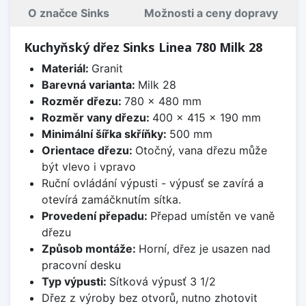
O značce Sinks
Možnosti a ceny dopravy
Kuchyňský dřez Sinks Linea 780 Milk 28
Materiál:
Granit
Barevná varianta:
Milk 28
Rozměr dřezu:
780 x 480 mm
Rozměr vany dřezu:
400 x 415 x 190 mm
Minimální šířka skříňky:
500 mm
Orientace dřezu:
Otočný, vana dřezu může
být vlevo i vpravo
Ruční ovládání výpusti - výpusť se zavírá a
otevírá zamáčknutím sítka.
Provedení přepadu:
Přepad umístěn ve vaně
dřezu
Způsob montáže:
Horní, dřez je usazen nad
pracovní desku
Typ výpusti:
Sítková výpusť 3 1/2
Dřez z výroby bez otvorů, nutno zhotovit