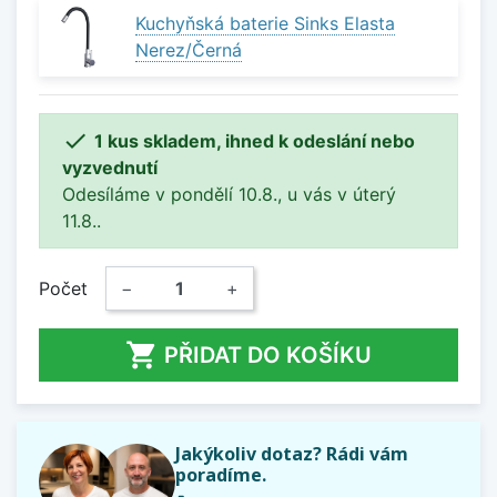
Kuchyňská baterie Sinks Elasta
Nerez/Černá

1 kus skladem, ihned k odeslání nebo
vyzvednutí
Odesíláme v pondělí 10.8., u vás v úterý
11.8..
Počet
−
+

PŘIDAT DO KOŠÍKU
Jakýkoliv dotaz? Rádi vám
poradíme.