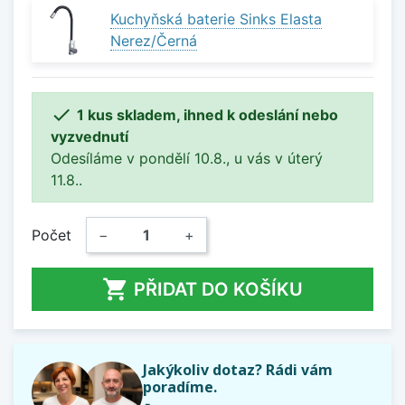
Kuchyňská baterie Sinks Elasta
Nerez/Černá

1 kus skladem, ihned k odeslání nebo
vyzvednutí
Odesíláme v pondělí 10.8., u vás v úterý
11.8..
Počet
−
+

PŘIDAT DO KOŠÍKU
Jakýkoliv dotaz? Rádi vám
poradíme.