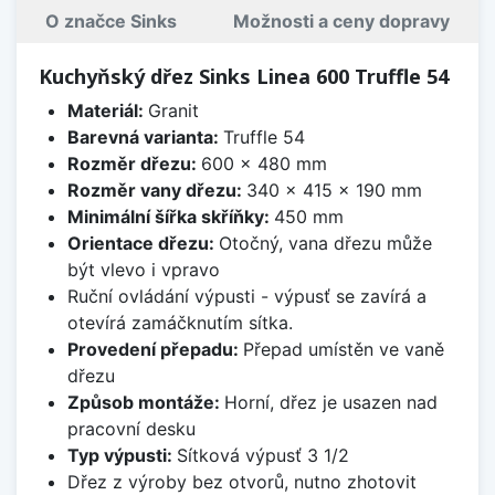
O značce Sinks
Možnosti a ceny dopravy
Kuchyňský dřez Sinks Linea 600 Truffle 54
Materiál:
Granit
Barevná varianta:
Truffle 54
Rozměr dřezu:
600 x 480 mm
Rozměr vany dřezu:
340 x 415 x 190 mm
Minimální šířka skříňky:
450 mm
Orientace dřezu:
Otočný, vana dřezu může
být vlevo i vpravo
Ruční ovládání výpusti - výpusť se zavírá a
otevírá zamáčknutím sítka.
Provedení přepadu:
Přepad umístěn ve vaně
dřezu
Způsob montáže:
Horní, dřez je usazen nad
pracovní desku
Typ výpusti:
Sítková výpusť 3 1/2
Dřez z výroby bez otvorů, nutno zhotovit