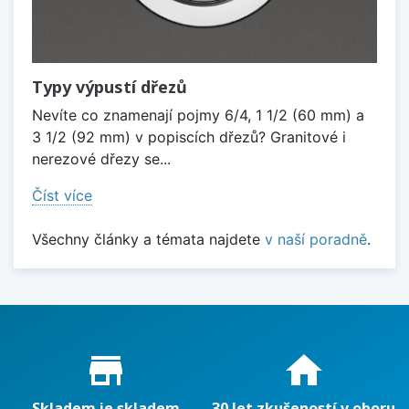
Typy výpustí dřezů
Nevíte co znamenají pojmy 6/4, 1 1/2 (60 mm) a
3 1/2 (92 mm) v popiscích dřezů? Granitové i
nerezové dřezy se...
Číst více
Všechny články a témata najdete
v naší poradně
.
Proč nakupovat u nás?
store_mall_directory
home
Skladem je skladem
30 let zkušeností v oboru