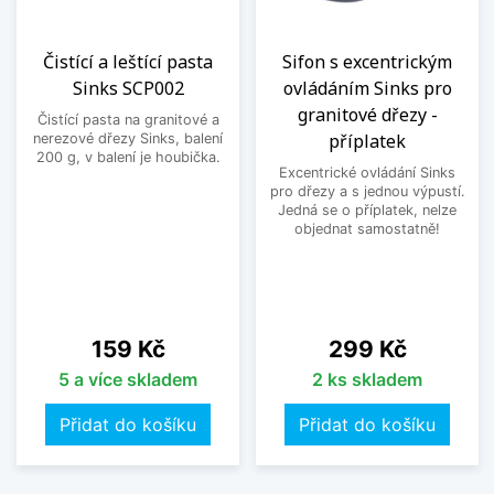
Čistící a leštící pasta
Sifon s excentrickým
Sinks SCP002
ovládáním Sinks pro
granitové dřezy -
Čistící pasta na granitové a
příplatek
nerezové dřezy Sinks, balení
200 g, v balení je houbička.
Excentrické ovládání Sinks
pro dřezy a s jednou výpustí.
Jedná se o příplatek, nelze
objednat samostatně!
Cena
Cena
159 Kč
299 Kč
5 a více skladem
2 ks skladem
Přidat do košíku
Přidat do košíku