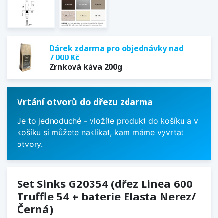
Dárek zdarma pro objednávky nad
7 000 Kč
Zrnková káva 200g
Vrtání otvorů do dřezu zdarma
Je to jednoduché - vložíte produkt do košíku a v
košíku si můžete naklikat, kam máme vyvrtat
otvory.
Set Sinks G20354 (dřez Linea 600
Truffle 54 + baterie Elasta Nerez/
Černá)