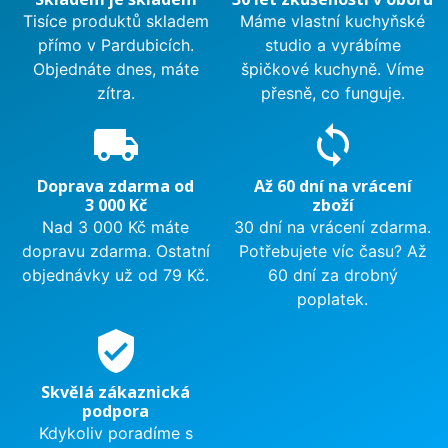
Tisíce produktů skladem
Máme vlastní kuchyňské
přímo v Pardubicích.
studio a vyrábíme
Objednáte dnes, máte
špičkové kuchyně. Víme
zítra.
přesně, co funguje.
local_shipping
sync
Doprava zdarma od
Až 60 dní na vrácení
3 000 Kč
zboží
Nad 3 000 Kč máte
30 dní na vrácení zdarma.
dopravu zdarma. Ostatní
Potřebujete víc času? Až
objednávky už od 79 Kč.
60 dní za drobný
poplatek.
verified_user
Skvělá zákaznická
podpora
Kdykoliv poradíme s