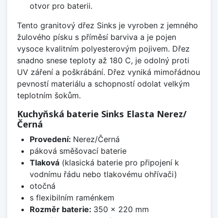
otvor pro baterii.
Tento granitový dřez Sinks je vyroben z jemného
žulového písku s příměsí barviva a je pojen
vysoce kvalitním polyesterovým pojivem. Dřez
snadno snese teploty až 180 C, je odolný proti
UV záření a poškrábání. Dřez vyniká mimořádnou
pevností materiálu a schopností odolat velkým
teplotním šokům.
Kuchyňská baterie Sinks Elasta Nerez/
Černá
Provedení:
Nerez/Černá
páková směšovací baterie
Tlaková
(klasická baterie pro připojení k
vodnímu řádu nebo tlakovému ohřívači)
otočná
s flexibilním raménkem
Rozměr baterie:
350 x 220 mm