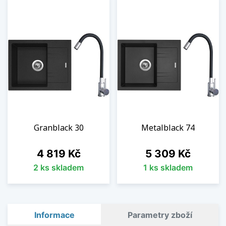
Granblack 30
Metalblack 74
Cena
Cena
4 819 Kč
5 309 Kč
2 ks skladem
1 ks skladem
Informace
Parametry zboží