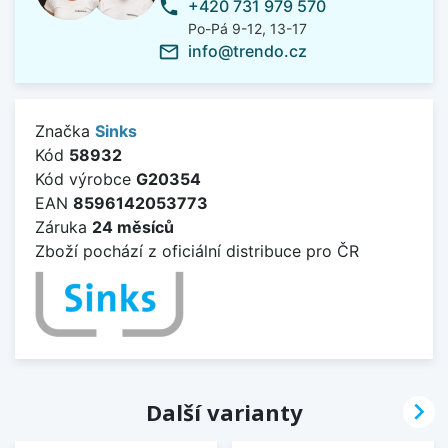
+420 731 979 570
phone
Po-Pá 9-12, 13-17
info@trendo.cz
mail_outline
Značka
Sinks
Kód
58932
Kód výrobce
G20354
EAN
8596142053773
Záruka
24 měsíců
Zboží pochází z oficiální distribuce pro ČR

Další varianty