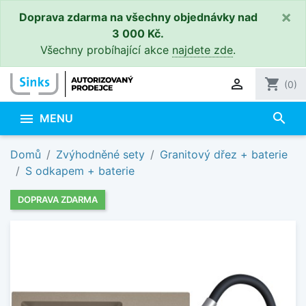
×
Doprava zdarma na všechny objednávky nad
3 000 Kč.
Všechny probíhající akce
najdete zde
.

shopping_cart
(0)
search

MENU
Domů
Zvýhodněné sety
Granitový dřez + baterie
S odkapem + baterie
DOPRAVA ZDARMA