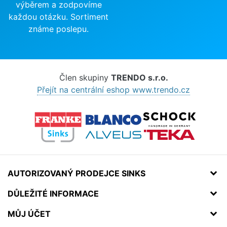
výběrem a zodpovíme
každou otázku. Sortiment
známe poslepu.
Člen skupiny
TRENDO s.r.o.
Přejít na centrální eshop www.trendo.cz
AUTORIZOVANÝ PRODEJCE SINKS
DŮLEŽITÉ INFORMACE
MŮJ ÚČET