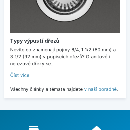
Typy výpustí dřezů
Nevíte co znamenají pojmy 6/4, 1 1/2 (60 mm) a
3 1/2 (92 mm) v popiscích dřezů? Granitové i
nerezové dřezy se...
Číst více
Všechny články a témata najdete
v naší poradně
.
Proč nakupovat u nás?