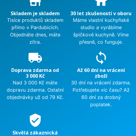
store_mall_directory
home
Skladem je skladem
30 let zkušeností v oboru
Tisíce produktů skladem
Máme vlastní kuchyňské
přímo v Pardubicích.
studio a vyrábíme
Objednáte dnes, máte
špičkové kuchyně. Víme
zítra.
přesně, co funguje.
local_shipping
sync
Doprava zdarma od
Až 60 dní na vrácení
3 000 Kč
zboží
Nad 3 000 Kč máte
30 dní na vrácení zdarma.
dopravu zdarma. Ostatní
Potřebujete víc času? Až
objednávky už od 79 Kč.
60 dní za drobný
poplatek.
verified_user
Skvělá zákaznická