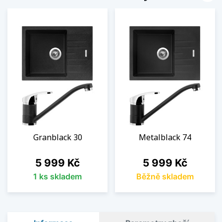
Granblack 30
Metalblack 74
Cena
Cena
5 999 Kč
5 999 Kč
1 ks skladem
Běžně skladem