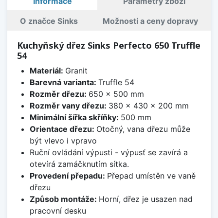
Informace
Parametry zboží
O značce Sinks
Možnosti a ceny dopravy
Kuchyňský dřez Sinks Perfecto 650 Truffle
54
Materiál:
Granit
Barevná varianta:
Truffle 54
Rozměr dřezu:
650 x 500 mm
Rozměr vany dřezu:
380 x 430 x 200 mm
Minimální šířka skříňky:
500 mm
Orientace dřezu:
Otočný, vana dřezu může
být vlevo i vpravo
Ruční ovládání výpusti - výpusť se zavírá a
otevírá zamáčknutím sítka.
Provedení přepadu:
Přepad umístěn ve vaně
dřezu
Způsob montáže:
Horní, dřez je usazen nad
pracovní desku