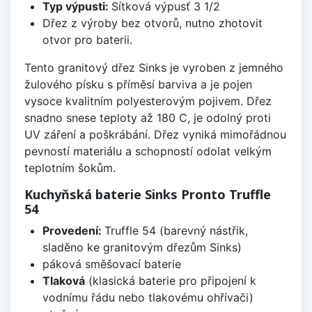
Typ výpusti:
Sítková výpusť 3 1/2
Dřez z výroby bez otvorů, nutno zhotovit
otvor pro baterii.
Tento granitový dřez Sinks je vyroben z jemného
žulového písku s příměsí barviva a je pojen
vysoce kvalitním polyesterovým pojivem. Dřez
snadno snese teploty až 180 C, je odolný proti
UV záření a poškrábání. Dřez vyniká mimořádnou
pevností materiálu a schopností odolat velkým
teplotním šokům.
Kuchyňská baterie Sinks Pronto Truffle
54
Provedení:
Truffle 54 (barevný nástřik,
sladěno ke granitovým dřezům Sinks)
páková směšovací baterie
Tlaková
(klasická baterie pro připojení k
vodnímu řádu nebo tlakovému ohřívači)