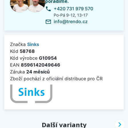
poradíme.
+420 731 979 570
phone
Po-Pá 9-12, 13-17
info@trendo.cz
mail_outline
Značka
Sinks
Kód
58768
Kód výrobce
G10954
EAN
8596142049646
Záruka
24 měsíců
Zboží pochází z oficiální distribuce pro ČR

Další varianty