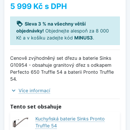
5 999 Kč
s DPH
loyalty
Sleva 3 % na všechny větší
objednávky!
Objednejte alespoň za 8 000
Kč a v košíku zadejte kód
MINUS3
.
Cenově zvýhodněný set dřezu a baterie Sinks
G10954 - obsahuje granitový dřez s odkapem
Perfecto 650 Truffle 54 a baterii Pronto Truffle
54.
expand_more
Více informací
Tento set obsahuje
Kuchyňská baterie Sinks Pronto
Truffle 54