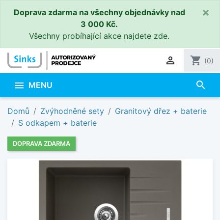
×
Doprava zdarma na všechny objednávky nad
3 000 Kč.
Všechny probíhající akce
najdete zde
.

shopping_cart
(0)
search

MENU
Domů
Zvýhodněné sety
Granitový dřez + baterie
S odkapem + baterie
DOPRAVA ZDARMA