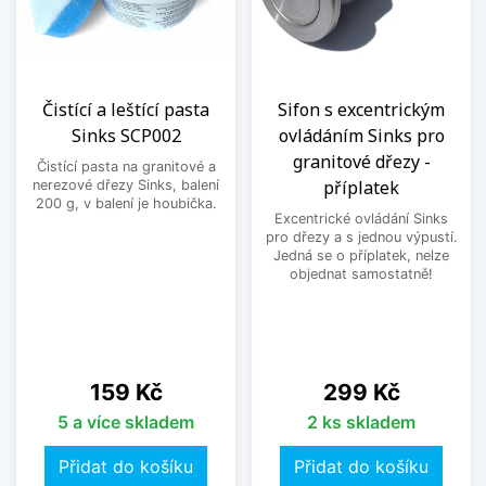
Čistící a leštící pasta
Sifon s excentrickým
Sinks SCP002
ovládáním Sinks pro
granitové dřezy -
Čistící pasta na granitové a
příplatek
nerezové dřezy Sinks, balení
200 g, v balení je houbička.
Excentrické ovládání Sinks
pro dřezy a s jednou výpustí.
Jedná se o příplatek, nelze
objednat samostatně!
Cena
Cena
159 Kč
299 Kč
5 a více skladem
2 ks skladem
Přidat do košíku
Přidat do košíku