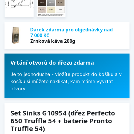
Dárek zdarma pro objednávky nad
7 000 Kč
Zrnková káva 200g
Vrtání otvorů do dřezu zdarma
Je to jednoduché - vložíte produkt do košíku a v
košíku si můžete naklikat, kam máme vyvrtat
otvory.
Set Sinks G10954 (dřez Perfecto
650 Truffle 54 + baterie Pronto
Truffle 54)