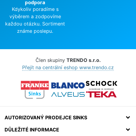
podpora
Kdykoliv poradíme s
výběrem a zodpovíme
každou otázku. Sortiment
známe poslepu.
Člen skupiny
TRENDO s.r.o.
Přejít na centrální eshop www.trendo.cz
AUTORIZOVANÝ PRODEJCE SINKS
DŮLEŽITÉ INFORMACE