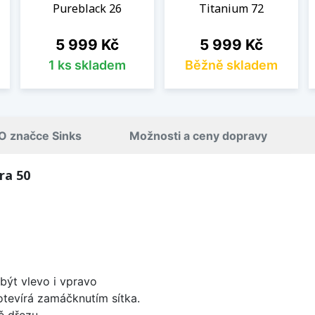
Pureblack 26
Titanium 72
Cena
Cena
5 999 Kč
5 999 Kč
1 ks skladem
Běžně skladem
O značce Sinks
Možnosti a ceny dopravy
ra 50
být vlevo i vpravo
 otevírá zamáčknutím sítka.
ě dřezu