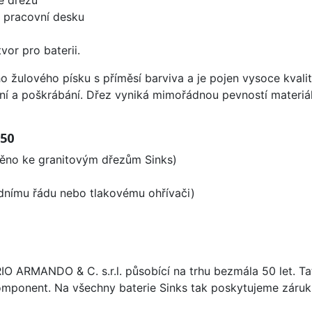
d pracovní desku
vor pro baterii.
ho žulového písku s příměsí barviva a je pojen vysoce kva
ení a poškrábání. Dřez vyniká mimořádnou pevností materiá
 50
děno ke granitovým dřezům Sinks)
odnímu řádu nebo tlakovému ohřívači)
ARIO ARMANDO & C. s.r.l. působící na trhu bezmála 50 let. T
omponent. Na všechny baterie Sinks tak poskytujeme záruku 