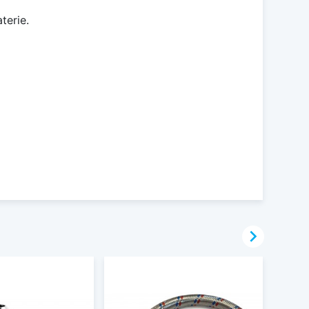
terie.
