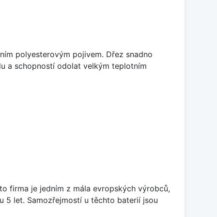
litním polyesterovým pojivem. Dřez snadno
lu a schopností odolat velkým teplotním
ato firma je jedním z mála evropských výrobců,
5 let. Samozřejmostí u těchto baterií jsou