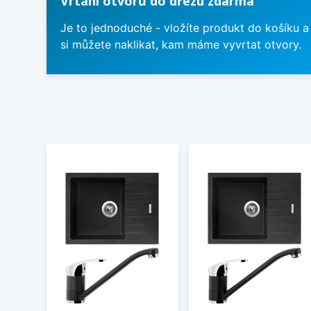
Vrtání otvorů do dřezu zdarma
Je to jednoduché - vložíte produkt do košíku a
si můžete naklikat, kam máme vyvrtat otvory.