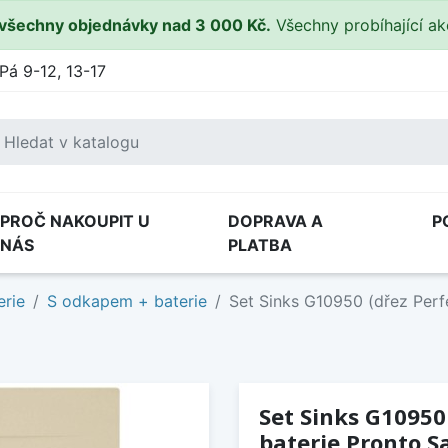
všechny objednávky nad 3 000 Kč.
Všechny probíhající a
Pá 9-12, 13-17
PROČ NAKOUPIT U
DOPRAVA A
P
NÁS
PLATBA
erie
S odkapem + baterie
Set Sinks G10950 (dřez Perf
Set Sinks G10950
baterie Pronto S