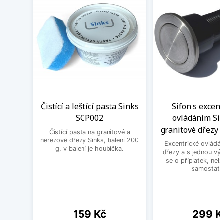
Čistící a leštící pasta Sinks
Sifon s exce
SCP002
ovládáním Si
granitové dřezy 
Čistící pasta na granitové a
nerezové dřezy Sinks, balení 200
Excentrické ovládá
g, v balení je houbička.
dřezy a s jednou v
se o příplatek, ne
samostat
Cena
Cena
159 Kč
299 