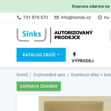
Doprava zdarma na 
731 979 570
info@trendo.cz
Po-
phone
mail_outline
access_time
flash_on
KATALOG ZBOŽÍ
VÝPRODEJ
Domů
Zvýhodněné sety
Granitový dřez + bat
DOPRAVA ZDARMA