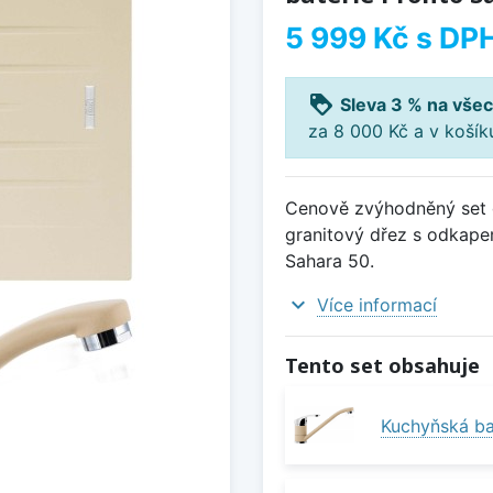
5 999 Kč
s DP
loyalty
Sleva 3 % na všec
za 8 000 Kč a v koší
Cenově zvýhodněný set d
granitový dřez s odkape
Sahara 50.
expand_more
Více informací
Tento set obsahuje
Kuchyňská ba