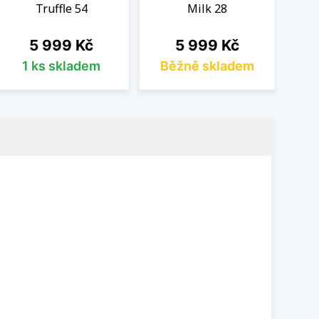
Truffle 54
Milk 28
Cena
Cena
5 999 Kč
5 999 Kč
1 ks skladem
Běžně skladem