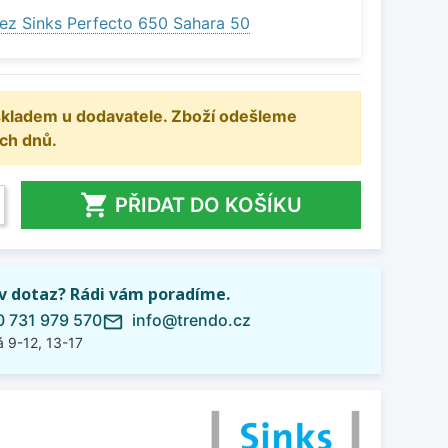
ez Sinks Perfecto 650 Sahara 50
 skladem u dodavatele. Zboží odešleme
ch dnů.

PŘIDAT DO KOŠÍKU
iv dotaz? Rádi vám poradíme.
 731 979 570
info@trendo.cz
mail_outline
 9-12, 13-17