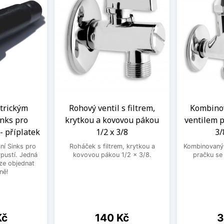
ntrickým
Rohový ventil s filtrem,
Kombinov
nks pro
krytkou a kovovou pákou
ventilem p
- příplatek
1/2 x 3/8
3/
ní Sinks pro
Roháček s filtrem, krytkou a
Kombinovaný 
ýpustí. Jedná
kovovou pákou 1/2 x 3/8.
pračku se
lze objednat
ně!
Cena
C
Kč
140 Kč
3