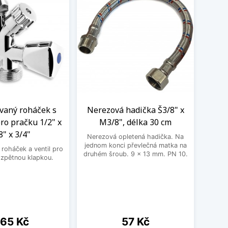
aný roháček s
Nerezová hadička Š3/8" x
BE
ro pračku 1/2" x
M3/8", délka 30 cm
3
8" x 3/4"
Nerezová opletená hadička. Na
BEK
jednom konci převlečná matka na
roháček a ventil pro
druhém šroub. 9 x 13 mm. PN 10.
 zpětnou klapkou.
ena
Cena
65 Kč
57 Kč