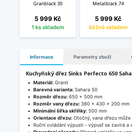
Granblack 30
Metalblack 74
Cena
Cena
5 999 Kč
5 999 Kč
1 ks skladem
Běžně skladem
Informace
Parametry zboží
Kuchyňský dřez Sinks Perfecto 650 Saha
Materiál:
Granit
Barevná varianta:
Sahara 50
Rozměr dřezu:
650 x 500 mm
Rozměr vany dřezu:
380 x 430 x 200 mm
Minimální šířka skříňky:
500 mm
Orientace dřezu:
Otočný, vana dřezu může 
Ruční ovládání výpusti - výpusť se zavírá a
Provedení přepadu:
Přepad umístěn ve van