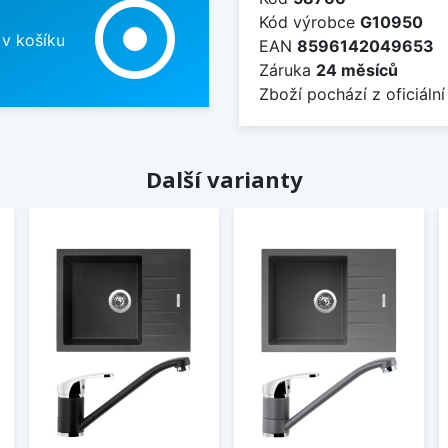
adjust
Kód výrobce
G10950
 v košíku
EAN
8596142049653
Záruka
24 měsíců
Zboží pochází z oficiální
Další varianty