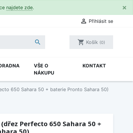
×
kce
najdete zde
.

Přihlásit se

shopping_cart
Košík
(0)
ORADNA
VŠE O
KONTAKT
NÁKUPU
ecto 650 Sahara 50 + baterie Pronto Sahara 50)
 (dřez Perfecto 650 Sahara 50 +
ahara 50)