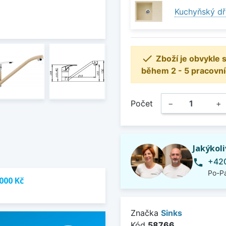
Kuchyňský dř

Zboží je obvykle
během 2 - 5 pracovní
Počet
−
+
Jakýkol
+420
phone
Po-Pá
000 Kč
Značka
Sinks
Kód
58766