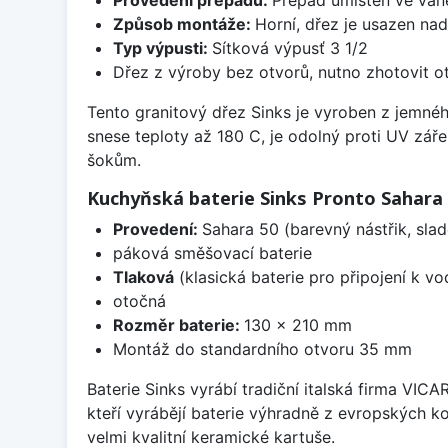
Způsob montáže:
Horní, dřez je usazen na
Typ výpusti:
Sítková výpusť 3 1/2
Dřez z výroby bez otvorů, nutno zhotovit ot
Tento granitový dřez Sinks je vyroben z jemné
snese teploty až 180 C, je odolný proti UV zář
šokům.
Kuchyňská baterie Sinks Pronto Sahara
Provedení:
Sahara 50 (barevný nástřik, sla
páková směšovací baterie
Tlaková
(klasická baterie pro připojení k v
otočná
Rozměr baterie:
130 x 210 mm
Montáž do standardního otvoru 35 mm
Baterie Sinks vyrábí tradiční italská firma VIC
kteří vyrábějí baterie výhradně z evropských k
velmi kvalitní keramické kartuše.