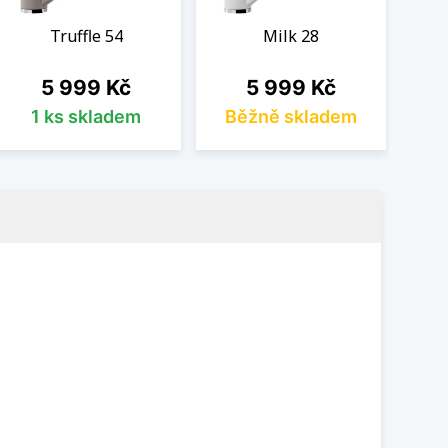
Truffle 54
Milk 28
Cena
Cena
5 999 Kč
5 999 Kč
1 ks skladem
Běžně skladem