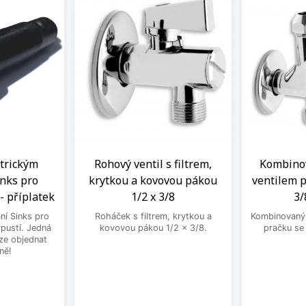
ntrickým
Rohový ventil s filtrem,
Kombinov
nks pro
krytkou a kovovou pákou
ventilem p
- příplatek
1/2 x 3/8
3/
ní Sinks pro
Roháček s filtrem, krytkou a
Kombinovaný 
ýpustí. Jedná
kovovou pákou 1/2 x 3/8.
pračku se
lze objednat
ně!