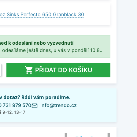
ez Sinks Perfecto 650 Granblack 30
ned k odeslání nebo vyzvednutí
 odesíláme ještě dnes, u vás v pondělí 10.8..

PŘIDAT DO KOŠÍKU
iv dotaz? Rádi vám poradíme.
 731 979 570
info@trendo.cz
mail_outline
 9-12, 13-17