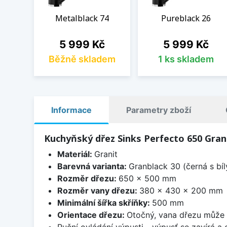
Metalblack 74
Pureblack 26
Cena
Cena
5 999 Kč
5 999 Kč
Běžně skladem
1 ks skladem
Informace
Parametry zboží
Kuchyňský dřez Sinks Perfecto 650 Gran
Materiál:
Granit
Barevná varianta:
Granblack 30 (černá s bí
Rozměr dřezu:
650 x 500 mm
Rozměr vany dřezu:
380 x 430 x 200 mm
Minimální šířka skříňky:
500 mm
Orientace dřezu:
Otočný, vana dřezu může 
Ruční ovládání výpusti - výpusť se zavírá a