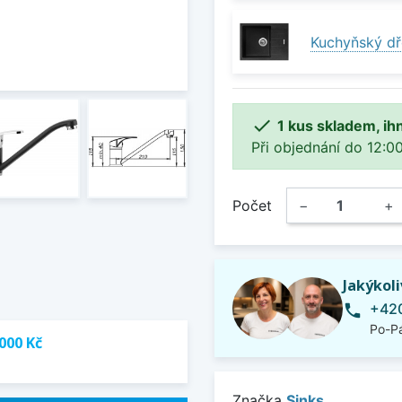
Kuchyňský dř

1 kus skladem, ih
Při objednání do 12:00
Počet
−
+
Jakýkol
+420
phone
Po-Pá
000 Kč
Značka
Sinks