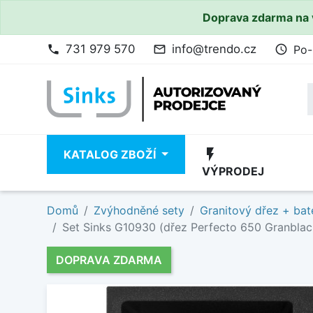
Doprava zdarma na 
731 979 570
info@trendo.cz
Po-
phone
mail_outline
access_time
flash_on
KATALOG ZBOŽÍ
VÝPRODEJ
Domů
Zvýhodněné sety
Granitový dřez + bat
Set Sinks G10930 (dřez Perfecto 650 Granblac
DOPRAVA ZDARMA