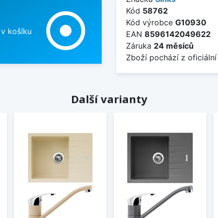
Kód
58762
adjust
Kód výrobce
G10930
 v košíku
EAN
8596142049622
Záruka
24 měsíců
Zboží pochází z oficiální
Další varianty