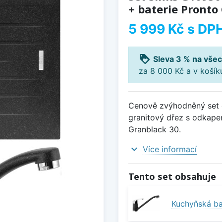
+ baterie Pronto
5 999 Kč
s DP
loyalty
Sleva 3 % na všec
za 8 000 Kč a v koší
Cenově zvýhodněný set d
granitový dřez s odkape
Granblack 30.
expand_more
Více informací
Tento set obsahuje
Kuchyňská ba