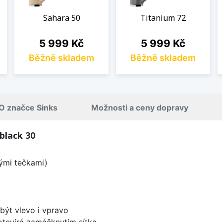
Sahara 50
Titanium 72
Cena
Cena
5 999 Kč
5 999 Kč
Běžně skladem
Běžně skladem
O značce Sinks
Možnosti a ceny dopravy
black 30
lými tečkami)
být vlevo i vpravo
 otevírá zamáčknutím sítka.