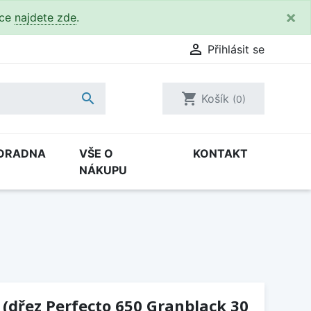
×
kce
najdete zde
.

Přihlásit se

shopping_cart
Košík
(0)
ORADNA
VŠE O
KONTAKT
NÁKUPU
 (dřez Perfecto 650 Granblack 30