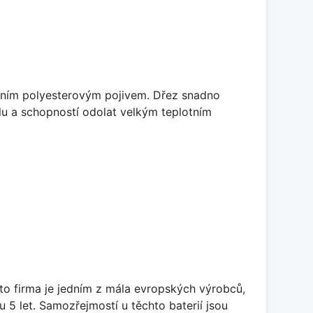
litním polyesterovým pojivem. Dřez snadno
lu a schopností odolat velkým teplotním
ato firma je jedním z mála evropských výrobců,
5 let. Samozřejmostí u těchto baterií jsou