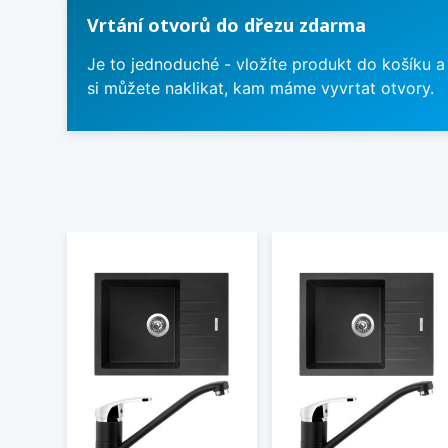
Vrtání otvorů do dřezu zdarma
Je to jednoduché - vložíte produkt do košíku a
si můžete naklikat, kam máme vyvrtat otvory.