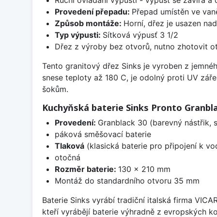
Provedení přepadu:
Přepad umístěn ve van
Způsob montáže:
Horní, dřez je usazen na
Typ výpusti:
Sítková výpusť 3 1/2
Dřez z výroby bez otvorů, nutno zhotovit ot
Tento granitový dřez Sinks je vyroben z jemné
snese teploty až 180 C, je odolný proti UV zář
šokům.
Kuchyňská baterie Sinks Pronto Granbl
Provedení:
Granblack 30 (barevný nástřik,
páková směšovací baterie
Tlaková
(klasická baterie pro připojení k v
otočná
Rozměr baterie:
130 x 210 mm
Montáž do standardního otvoru 35 mm
Baterie Sinks vyrábí tradiční italská firma VIC
kteří vyrábějí baterie výhradně z evropských k