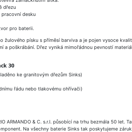
ě dřezu
d pracovní desku
vor pro baterii.
ho žulového písku s příměsí barviva a je pojen vysoce kva
ení a poškrábání. Dřez vyniká mimořádnou pevností materiá
ack 30
 sladěno ke granitovým dřezům Sinks)
odnímu řádu nebo tlakovému ohřívači)
ARIO ARMANDO & C. s.r.l. působící na trhu bezmála 50 let. T
omponent. Na všechny baterie Sinks tak poskytujeme záruku 