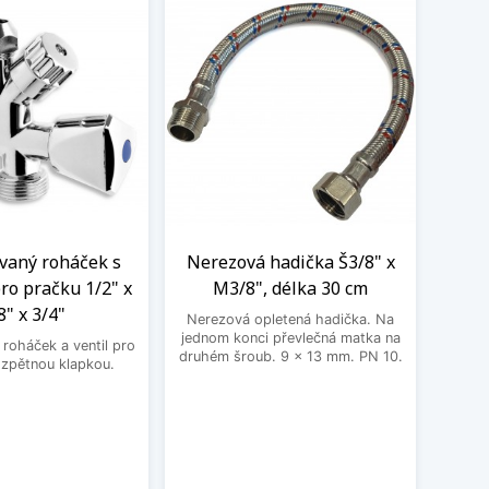
aný roháček s
Nerezová hadička Š3/8" x
BE
ro pračku 1/2" x
M3/8", délka 30 cm
3
8" x 3/4"
Nerezová opletená hadička. Na
BEK
jednom konci převlečná matka na
roháček a ventil pro
druhém šroub. 9 x 13 mm. PN 10.
 zpětnou klapkou.