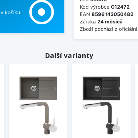
adjust
Kód výrobce
G12472
 v košíku
EAN
8596142050482
Záruka
24 měsíců
Zboží pochází z oficiální
Další varianty