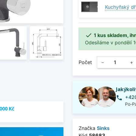
Kuchyňský dř

1 kus skladem, ih
Odesíláme v pondělí 10.
Počet
−
+
Jakýkol
+420
phone
Po-Pá
000 Kč
Značka
Sinks
Kód
58683