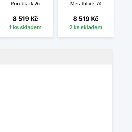
Pureblack 26
Metalblack 74
Cena
Cena
8 519 Kč
8 519 Kč
1 ks skladem
2 ks skladem