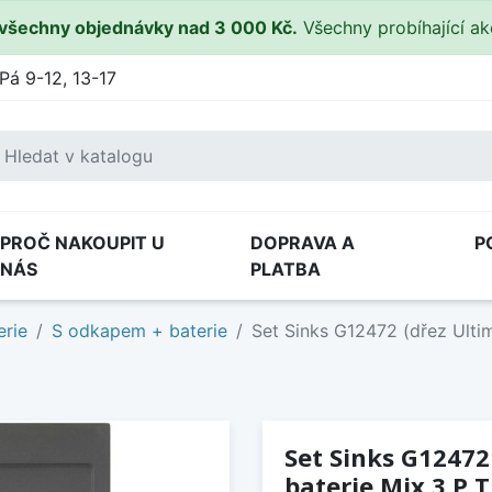
všechny objednávky nad 3 000 Kč.
Všechny probíhající a
Pá 9-12, 13-17
PROČ NAKOUPIT U
DOPRAVA A
P
NÁS
PLATBA
erie
S odkapem + baterie
Set Sinks G12472 (dřez Ulti
Set Sinks G12472
baterie Mix 3 P 