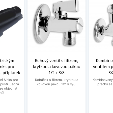
ntrickým
Rohový ventil s filtrem,
Kombinov
nks pro
krytkou a kovovou pákou
ventilem p
- příplatek
1/2 x 3/8
3/
ní Sinks pro
Roháček s filtrem, krytkou a
Kombinovaný 
ýpustí. Jedná
kovovou pákou 1/2 x 3/8.
pračku se
lze objednat
ně!