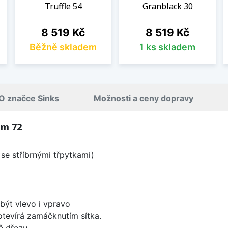
Truffle 54
Granblack 30
Cena
Cena
8 519 Kč
8 519 Kč
Běžně skladem
1 ks skladem
O značce Sinks
Možnosti a ceny dopravy
um 72
se stříbrnými třpytkami)
být vlevo i vpravo
 otevírá zamáčknutím sítka.
ě dřezu