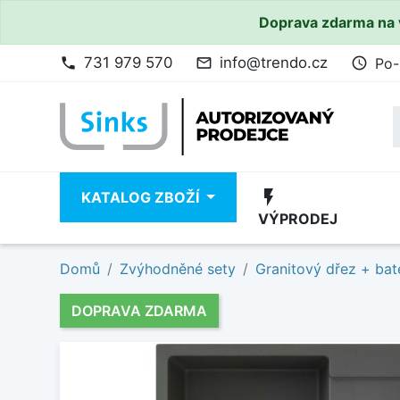
Doprava zdarma na 
731 979 570
info@trendo.cz
Po-
phone
mail_outline
access_time
flash_on
KATALOG ZBOŽÍ
VÝPRODEJ
Domů
Zvýhodněné sety
Granitový dřez + bat
DOPRAVA ZDARMA