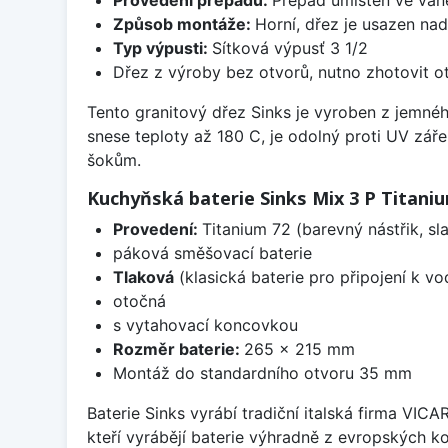
Způsob montáže:
Horní, dřez je usazen na
Typ výpusti:
Sítková výpusť 3 1/2
Dřez z výroby bez otvorů, nutno zhotovit ot
Tento granitový dřez Sinks je vyroben z jemné
snese teploty až 180 C, je odolný proti UV zář
šokům.
Kuchyňská baterie Sinks Mix 3 P Titani
Provedení:
Titanium 72 (barevný nástřik, s
páková směšovací baterie
Tlaková
(klasická baterie pro připojení k v
otočná
s vytahovací koncovkou
Rozměr baterie:
265 x 215 mm
Montáž do standardního otvoru 35 mm
Baterie Sinks vyrábí tradiční italská firma VIC
kteří vyrábějí baterie výhradně z evropských k