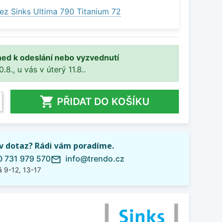
ez Sinks Ultima 790 Titanium 72
ned k odeslání nebo vyzvednutí
8., u vás v úterý 11.8..

PŘIDAT DO KOŠÍKU
iv dotaz? Rádi vám poradíme.
 731 979 570
info@trendo.cz
mail_outline
 9-12, 13-17