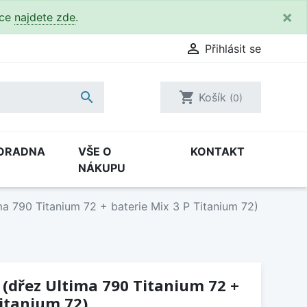
×
kce
najdete zde
.

Přihlásit se

shopping_cart
Košík
(0)
ORADNA
VŠE O
KONTAKT
NÁKUPU
ma 790 Titanium 72 + baterie Mix 3 P Titanium 72)
 (dřez Ultima 790 Titanium 72 +
Titanium 72)