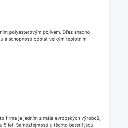
litním polyesterovým pojivem. Dřez snadno
lu a schopností odolat velkým teplotním
ato firma je jedním z mála evropských výrobců,
5 let. Samozřejmostí u těchto baterií jsou