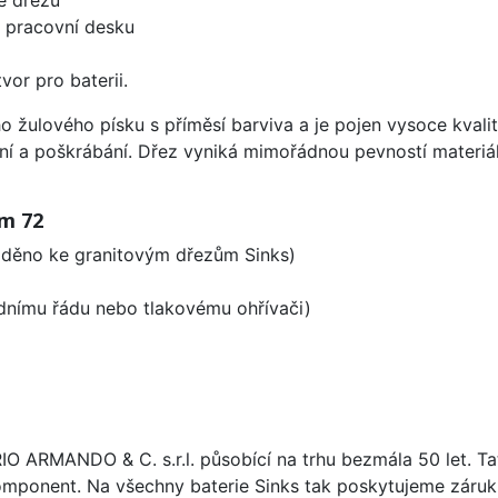
d pracovní desku
vor pro baterii.
ho žulového písku s příměsí barviva a je pojen vysoce kva
ení a poškrábání. Dřez vyniká mimořádnou pevností materiá
um 72
laděno ke granitovým dřezům Sinks)
odnímu řádu nebo tlakovému ohřívači)
ARIO ARMANDO & C. s.r.l. působící na trhu bezmála 50 let. T
omponent. Na všechny baterie Sinks tak poskytujeme záruku 