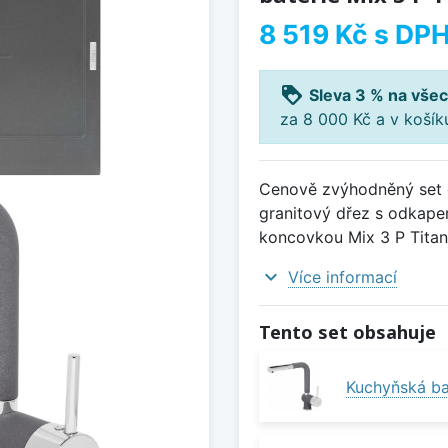
8 519 Kč
s DP
loyalty
Sleva 3 % na všec
za 8 000 Kč a v koší
Cenově zvýhodněný set d
granitový dřez s odkapem
koncovkou Mix 3 P Titan
expand_more
Více informací
Tento set obsahuje
Kuchyňská ba