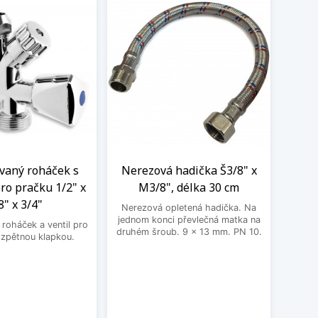
aný roháček s
Nerezová hadička Š3/8" x
BE
ro pračku 1/2" x
M3/8", délka 30 cm
3
8" x 3/4"
Nerezová opletená hadička. Na
BEK
jednom konci převlečná matka na
roháček a ventil pro
druhém šroub. 9 x 13 mm. PN 10.
 zpětnou klapkou.