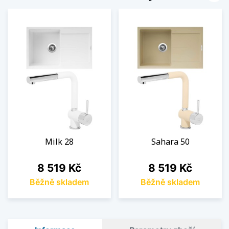
Milk 28
Sahara 50
Cena
Cena
8 519 Kč
8 519 Kč
Běžně skladem
Běžně skladem