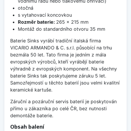
vodnímu řádu nebo tlakovému ohřívači)
otočná
s vytahovací koncovkou
Rozměr baterie:
265 x 215 mm
Montáž do standardního otvoru 35 mm
Baterie Sinks vyrábí tradiční italská firma
VICARIO ARMANDO & C. s.r.l. působící na trhu
bezmála 50 let. Tato firma je jedním z mála
evropských výrobců, kteří vyrábějí baterie
výhradně z evropských komponent. Na všechny
baterie Sinks tak poskytujeme záruku 5 let.
Samozřejmostí u těchto baterií jsou velmi kvalitní
keramické kartuše.
Záruční a pozáruční servis baterií je poskytován
přímo u zákazníka po celé ČR, bez nutnosti
demontáže baterie.
Obsah balení