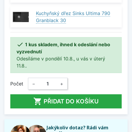
Kuchyňský dřez Sinks Ultima 790
Granblack 30

1 kus skladem, ihned k odeslání nebo
vyzvednutí
Odesíláme v pondělí 10.8., u vás v úterý
11.8..
Počet
−
+

PŘIDAT DO KOŠÍKU
Jakýkoliv dotaz? Rádi vám