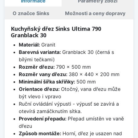
Informace
Parametry zboží
O značce Sinks
Možnosti a ceny dopravy
Kuchyňský dřez Sinks Ultima 790
Granblack 30
Materiál:
Granit
Barevná varianta:
Granblack 30 (černá s
bílými tečkami)
Rozměr dřezu:
790 x 500 mm
Rozměr vany dřezu:
380 x 440 x 200 mm
Minimální šířka skříňky:
500 mm
Orientace dřezu:
Otočný, vana dřezu může
být vlevo i vpravo
Ruční ovládání výpusti - výpusť se zavírá a
otevírá zamáčknutím sítka.
Provedení přepadu:
Přepad umístěn ve vaně
dřezu
Způsob montáže:
Horní, dřez je usazen nad