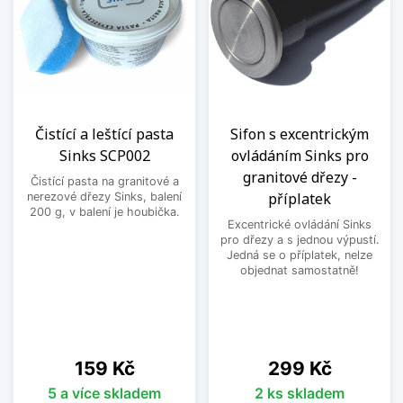
Čistící a leštící pasta
Sifon s excentrickým
Sinks SCP002
ovládáním Sinks pro
granitové dřezy -
Čistící pasta na granitové a
příplatek
nerezové dřezy Sinks, balení
200 g, v balení je houbička.
Excentrické ovládání Sinks
pro dřezy a s jednou výpustí.
Jedná se o příplatek, nelze
objednat samostatně!
Cena
Cena
159 Kč
299 Kč
5 a více skladem
2 ks skladem