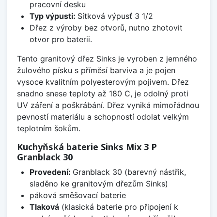
pracovní desku
Typ výpusti:
Sítková výpusť 3 1/2
Dřez z výroby bez otvorů, nutno zhotovit
otvor pro baterii.
Tento granitový dřez Sinks je vyroben z jemného
žulového písku s příměsí barviva a je pojen
vysoce kvalitním polyesterovým pojivem. Dřez
snadno snese teploty až 180 C, je odolný proti
UV záření a poškrábání. Dřez vyniká mimořádnou
pevností materiálu a schopností odolat velkým
teplotním šokům.
Kuchyňská baterie Sinks Mix 3 P
Granblack 30
Provedení:
Granblack 30 (barevný nástřik,
sladěno ke granitovým dřezům Sinks)
páková směšovací baterie
Tlaková
(klasická baterie pro připojení k