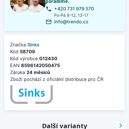
poradíme.
+420 731 979 570
phone
Po-Pá 9-12, 13-17
info@trendo.cz
mail_outline
Značka
Sinks
Kód
58709
Kód výrobce
G12430
EAN
8596142050475
Záruka
24 měsíců
Zboží pochází z oficiální distribuce pro ČR

Další varianty