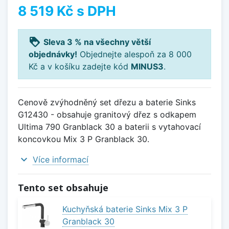
8 519 Kč
s DPH
loyalty
Sleva 3 % na všechny větší
objednávky!
Objednejte alespoň za 8 000
Kč a v košíku zadejte kód
MINUS3
.
Cenově zvýhodněný set dřezu a baterie Sinks
G12430 - obsahuje granitový dřez s odkapem
Ultima 790 Granblack 30 a baterii s vytahovací
koncovkou Mix 3 P Granblack 30.
expand_more
Více informací
Tento set obsahuje
Kuchyňská baterie Sinks Mix 3 P
Granblack 30