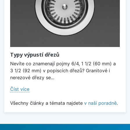
Typy výpustí dřezů
Nevíte co znamenají pojmy 6/4, 1 1/2 (60 mm) a
3 1/2 (92 mm) v popiscích dřezů? Granitové i
nerezové dřezy se...
Číst více
Všechny články a témata najdete
v naší poradně
.