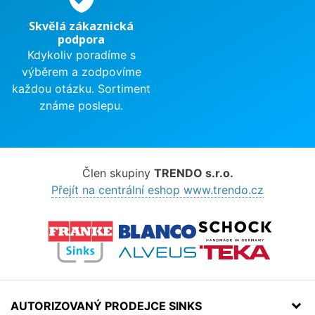
Skvělá zákaznická
podpora
Kdykoliv poradíme s
výběrem a zodpovíme
každou otázku. Sortiment
známe poslepu.
Člen skupiny
TRENDO s.r.o.
Přejít na centrální eshop www.trendo.cz
AUTORIZOVANÝ PRODEJCE SINKS