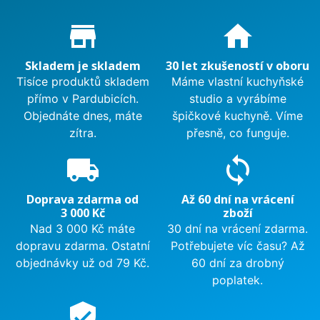
Proč nakupovat u nás?
store_mall_directory
home
Skladem je skladem
30 let zkušeností v oboru
Tisíce produktů skladem
Máme vlastní kuchyňské
přímo v Pardubicích.
studio a vyrábíme
Objednáte dnes, máte
špičkové kuchyně. Víme
zítra.
přesně, co funguje.
local_shipping
sync
Doprava zdarma od
Až 60 dní na vrácení
3 000 Kč
zboží
Nad 3 000 Kč máte
30 dní na vrácení zdarma.
dopravu zdarma. Ostatní
Potřebujete víc času? Až
objednávky už od 79 Kč.
60 dní za drobný
poplatek.
verified_user