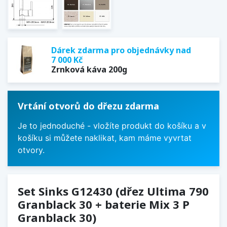
Dárek zdarma pro objednávky nad
7 000 Kč
Zrnková káva 200g
Vrtání otvorů do dřezu zdarma
Je to jednoduché - vložíte produkt do košíku a v
košíku si můžete naklikat, kam máme vyvrtat
otvory.
Set Sinks G12430 (dřez Ultima 790
Granblack 30 + baterie Mix 3 P
Granblack 30)