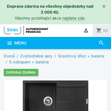
×
Doprava zdarma na všechny objednávky nad
3 000 Kč.
Všechny probíhající akce
najdete zde
.

shopping_cart
(0)
search

MENU
Domů
Zvýhodněné sety
Granitový dřez + baterie
S odkapem + baterie
DOPRAVA ZDARMA