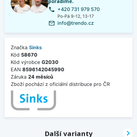
poradíme.
+420 731 979 570
phone
Po-Pá 9-12, 13-17
info@trendo.cz
mail_outline
Značka
Sinks
Kód
58670
Kód výrobce
G2030
EAN
8596142045990
Záruka
24 měsíců
Zboží pochází z oficiální distribuce pro ČR

Další varianty