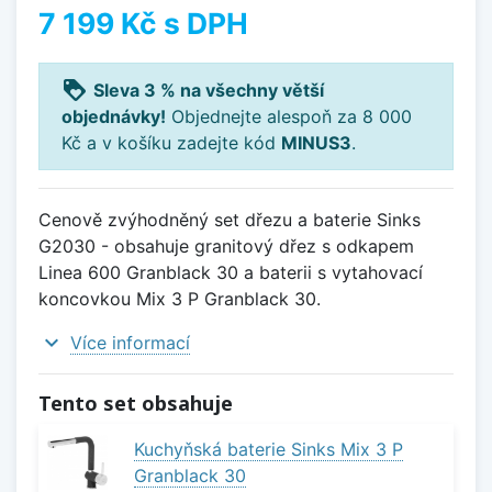
7 199 Kč
s DPH
loyalty
Sleva 3 % na všechny větší
objednávky!
Objednejte alespoň za 8 000
Kč a v košíku zadejte kód
MINUS3
.
Cenově zvýhodněný set dřezu a baterie Sinks
G2030 - obsahuje granitový dřez s odkapem
Linea 600 Granblack 30 a baterii s vytahovací
koncovkou Mix 3 P Granblack 30.
expand_more
Více informací
Tento set obsahuje
Kuchyňská baterie Sinks Mix 3 P
Granblack 30