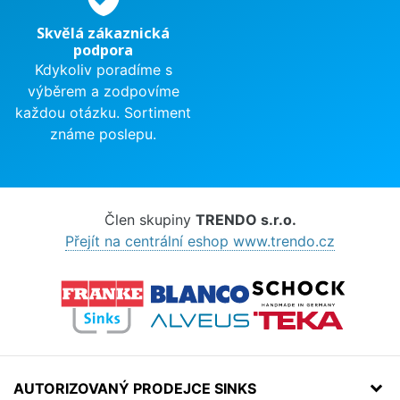
Skvělá zákaznická
podpora
Kdykoliv poradíme s
výběrem a zodpovíme
každou otázku. Sortiment
známe poslepu.
Člen skupiny
TRENDO s.r.o.
Přejít na centrální eshop www.trendo.cz
AUTORIZOVANÝ PRODEJCE SINKS