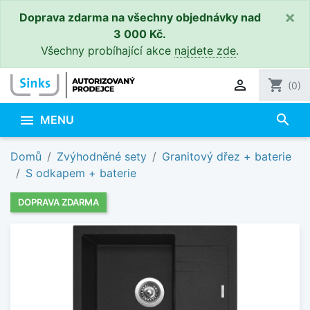
×
Doprava zdarma na všechny objednávky nad
3 000 Kč.
Všechny probíhající akce
najdete zde
.

shopping_cart
(0)
search

MENU
Domů
Zvýhodněné sety
Granitový dřez + baterie
S odkapem + baterie
DOPRAVA ZDARMA