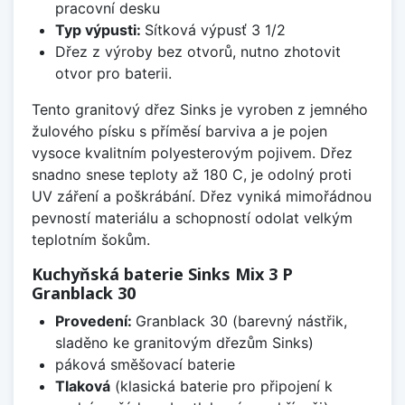
pracovní desku
Typ výpusti:
Sítková výpusť 3 1/2
Dřez z výroby bez otvorů, nutno zhotovit
otvor pro baterii.
Tento granitový dřez Sinks je vyroben z jemného
žulového písku s příměsí barviva a je pojen
vysoce kvalitním polyesterovým pojivem. Dřez
snadno snese teploty až 180 C, je odolný proti
UV záření a poškrábání. Dřez vyniká mimořádnou
pevností materiálu a schopností odolat velkým
teplotním šokům.
Kuchyňská baterie Sinks Mix 3 P
Granblack 30
Provedení:
Granblack 30 (barevný nástřik,
sladěno ke granitovým dřezům Sinks)
páková směšovací baterie
Tlaková
(klasická baterie pro připojení k