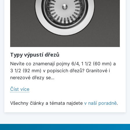
Typy výpustí dřezů
Nevíte co znamenají pojmy 6/4, 1 1/2 (60 mm) a
3 1/2 (92 mm) v popiscích dřezů? Granitové i
nerezové dřezy se...
Číst více
Všechny články a témata najdete
v naší poradně
.