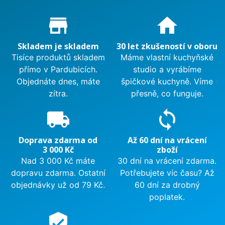
Proč nakupovat u nás?
store_mall_directory
home
Skladem je skladem
30 let zkušeností v oboru
Tisíce produktů skladem
Máme vlastní kuchyňské
přímo v Pardubicích.
studio a vyrábíme
Objednáte dnes, máte
špičkové kuchyně. Víme
zítra.
přesně, co funguje.
local_shipping
sync
Doprava zdarma od
Až 60 dní na vrácení
3 000 Kč
zboží
Nad 3 000 Kč máte
30 dní na vrácení zdarma.
dopravu zdarma. Ostatní
Potřebujete víc času? Až
objednávky už od 79 Kč.
60 dní za drobný
poplatek.
verified_user