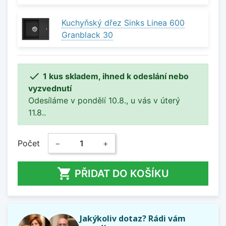
Kuchyňský dřez Sinks Linea 600
Granblack 30

1 kus skladem, ihned k odeslání nebo
vyzvednutí
Odesíláme v pondělí 10.8., u vás v úterý
11.8..
Počet
−
+

PŘIDAT DO KOŠÍKU
Jakýkoliv dotaz? Rádi vám