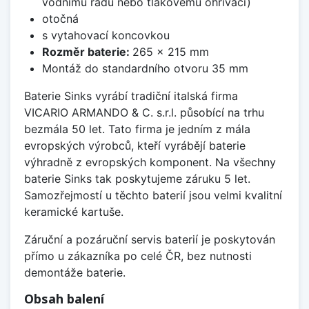
vodnímu řádu nebo tlakovému ohřívači)
otočná
s vytahovací koncovkou
Rozměr baterie:
265 x 215 mm
Montáž do standardního otvoru 35 mm
Baterie Sinks vyrábí tradiční italská firma
VICARIO ARMANDO & C. s.r.l. působící na trhu
bezmála 50 let. Tato firma je jedním z mála
evropských výrobců, kteří vyrábějí baterie
výhradně z evropských komponent. Na všechny
baterie Sinks tak poskytujeme záruku 5 let.
Samozřejmostí u těchto baterií jsou velmi kvalitní
keramické kartuše.
Záruční a pozáruční servis baterií je poskytován
přímo u zákazníka po celé ČR, bez nutnosti
demontáže baterie.
Obsah balení