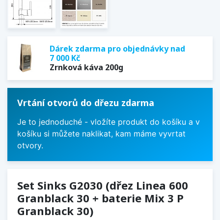
Dárek zdarma pro objednávky nad
7 000 Kč
Zrnková káva 200g
Vrtání otvorů do dřezu zdarma
Je to jednoduché - vložíte produkt do košíku a v
košíku si můžete naklikat, kam máme vyvrtat
otvory.
Set Sinks G2030 (dřez Linea 600
Granblack 30 + baterie Mix 3 P
Granblack 30)