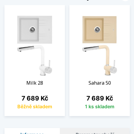
Milk 28
Sahara 50
Cena
Cena
7 689 Kč
7 689 Kč
Běžně skladem
1 ks skladem