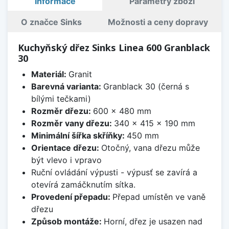
Informace
Parametry zboží
O značce Sinks
Možnosti a ceny dopravy
Kuchyňský dřez Sinks Linea 600 Granblack
30
Materiál:
Granit
Barevná varianta:
Granblack 30 (černá s
bílými tečkami)
Rozměr dřezu:
600 x 480 mm
Rozměr vany dřezu:
340 x 415 x 190 mm
Minimální šířka skříňky:
450 mm
Orientace dřezu:
Otočný, vana dřezu může
být vlevo i vpravo
Ruční ovládání výpusti - výpusť se zavírá a
otevírá zamáčknutím sítka.
Provedení přepadu:
Přepad umístěn ve vaně
dřezu
Způsob montáže:
Horní, dřez je usazen nad