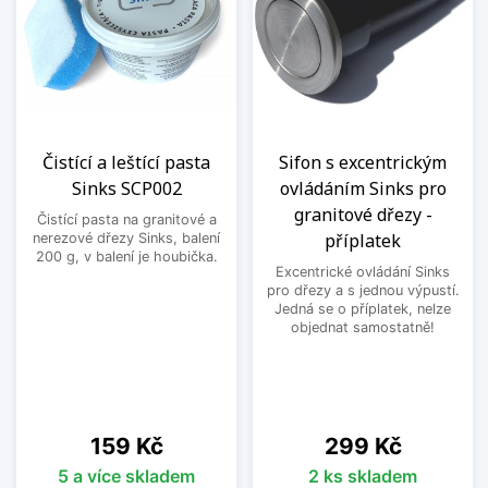
Čistící a leštící pasta
Sifon s excentrickým
Sinks SCP002
ovládáním Sinks pro
granitové dřezy -
Čistící pasta na granitové a
příplatek
nerezové dřezy Sinks, balení
200 g, v balení je houbička.
Excentrické ovládání Sinks
pro dřezy a s jednou výpustí.
Jedná se o příplatek, nelze
objednat samostatně!
Cena
Cena
159 Kč
299 Kč
5 a více skladem
2 ks skladem