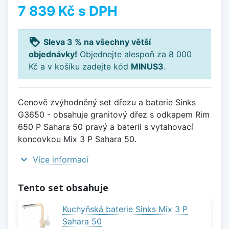
7 839 Kč
s DPH
loyalty
Sleva 3 % na všechny větší
objednávky!
Objednejte alespoň za 8 000
Kč a v košíku zadejte kód
MINUS3
.
Cenově zvýhodněný set dřezu a baterie Sinks
G3650 - obsahuje granitový dřez s odkapem Rim
650 P Sahara 50 pravý a baterii s vytahovací
koncovkou Mix 3 P Sahara 50.
expand_more
Více informací
Tento set obsahuje
Kuchyňská baterie Sinks Mix 3 P
Sahara 50