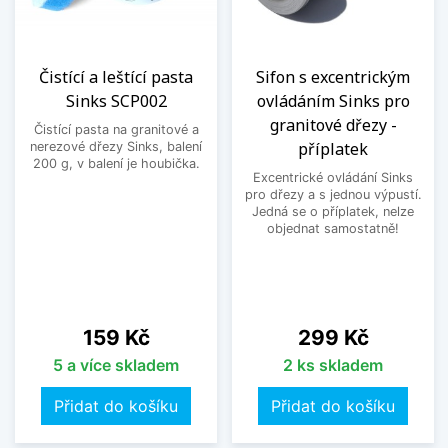
Čistící a leštící pasta
Sifon s excentrickým
Sinks SCP002
ovládáním Sinks pro
granitové dřezy -
Čistící pasta na granitové a
příplatek
nerezové dřezy Sinks, balení
200 g, v balení je houbička.
Excentrické ovládání Sinks
pro dřezy a s jednou výpustí.
Jedná se o příplatek, nelze
objednat samostatně!
Cena
Cena
159 Kč
299 Kč
5 a více skladem
2 ks skladem
Přidat do košíku
Přidat do košíku