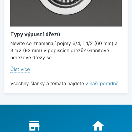
Typy výpustí dřezů
Nevíte co znamenají pojmy 6/4, 1 1/2 (60 mm) a
3 1/2 (92 mm) v popiscích dřezů? Granitové i
nerezové dřezy se...
Číst více
Všechny články a témata najdete
v naší poradně
.
Proč nakupovat u nás?
store_mall_directory
home