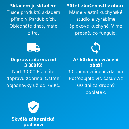
Skladem je skladem
30 let zkušeností v oboru
Tisíce produktů skladem
Máme vlastní kuchyňské
přímo v Pardubicích.
studio a vyrábíme
Objednáte dnes, máte
špičkové kuchyně. Víme
zítra.
přesně, co funguje.
local_shipping
sync
Doprava zdarma od
Až 60 dní na vrácení
3 000 Kč
zboží
Nad 3 000 Kč máte
30 dní na vrácení zdarma.
dopravu zdarma. Ostatní
Potřebujete víc času? Až
objednávky už od 79 Kč.
60 dní za drobný
poplatek.
verified_user
Skvělá zákaznická
podpora