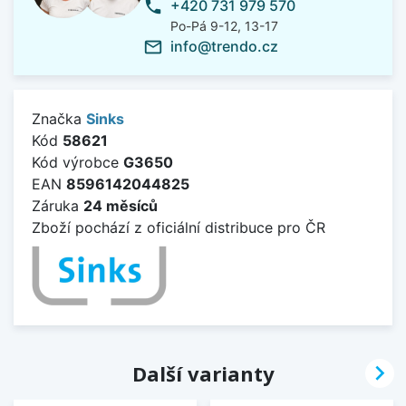
+420 731 979 570
phone
Po-Pá 9-12, 13-17
info@trendo.cz
mail_outline
Značka
Sinks
Kód
58621
Kód výrobce
G3650
EAN
8596142044825
Záruka
24 měsíců
Zboží pochází z oficiální distribuce pro ČR

Další varianty