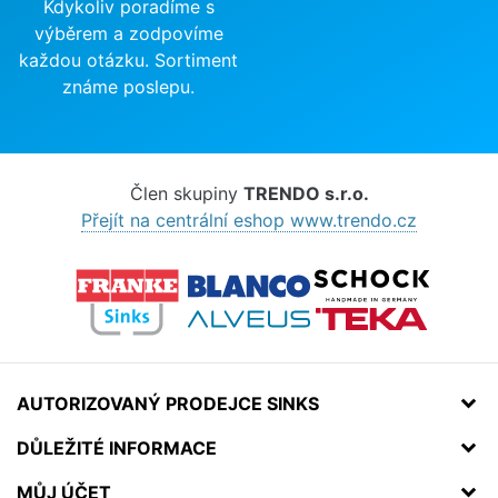
Kdykoliv poradíme s
výběrem a zodpovíme
každou otázku. Sortiment
známe poslepu.
Člen skupiny
TRENDO s.r.o.
Přejít na centrální eshop www.trendo.cz
AUTORIZOVANÝ PRODEJCE SINKS
DŮLEŽITÉ INFORMACE
MŮJ ÚČET