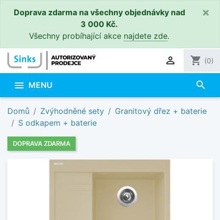
×
Doprava zdarma na všechny objednávky nad
3 000 Kč.
Všechny probíhající akce
najdete zde
.

shopping_cart
(0)
search

MENU
Domů
Zvýhodněné sety
Granitový dřez + baterie
S odkapem + baterie
DOPRAVA ZDARMA