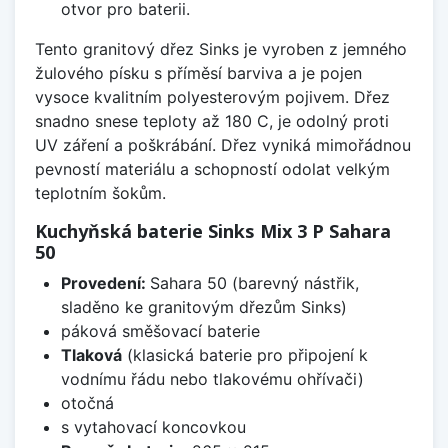
otvor pro baterii.
Tento granitový dřez Sinks je vyroben z jemného
žulového písku s příměsí barviva a je pojen
vysoce kvalitním polyesterovým pojivem. Dřez
snadno snese teploty až 180 C, je odolný proti
UV záření a poškrábání. Dřez vyniká mimořádnou
pevností materiálu a schopností odolat velkým
teplotním šokům.
Kuchyňská baterie Sinks Mix 3 P Sahara
50
Provedení:
Sahara 50 (barevný nástřik,
sladěno ke granitovým dřezům Sinks)
páková směšovací baterie
Tlaková
(klasická baterie pro připojení k
vodnímu řádu nebo tlakovému ohřívači)
otočná
s vytahovací koncovkou