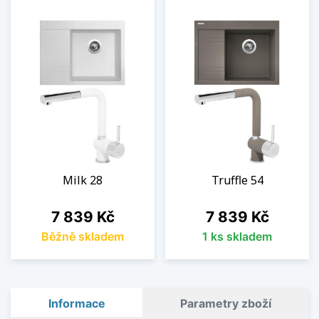
Milk 28
Truffle 54
Cena
Cena
7 839 Kč
7 839 Kč
Běžně skladem
1 ks skladem
Informace
Parametry zboží