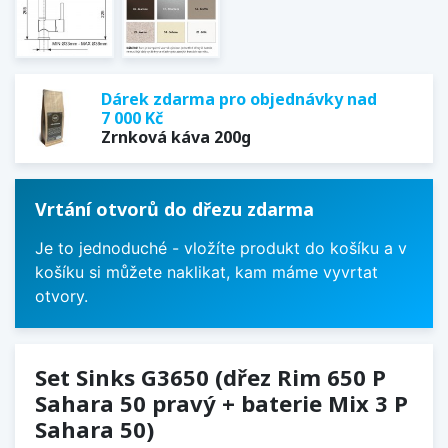
Dárek zdarma pro objednávky nad
7 000 Kč
Zrnková káva 200g
Vrtání otvorů do dřezu zdarma
Je to jednoduché - vložíte produkt do košíku a v
košíku si můžete naklikat, kam máme vyvrtat
otvory.
Set Sinks G3650 (dřez Rim 650 P
Sahara 50 pravý + baterie Mix 3 P
Sahara 50)