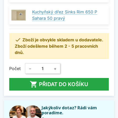
Kuchyňský dřez Sinks Rim 650 P
Sahara 50 pravý

Zboží je obvykle skladem u dodavatele.
Zboží odešleme během 2 - 5 pracovních
dnů.
Počet
−
+

PŘIDAT DO KOŠÍKU
Jakýkoliv dotaz? Rádi vám
poradíme.