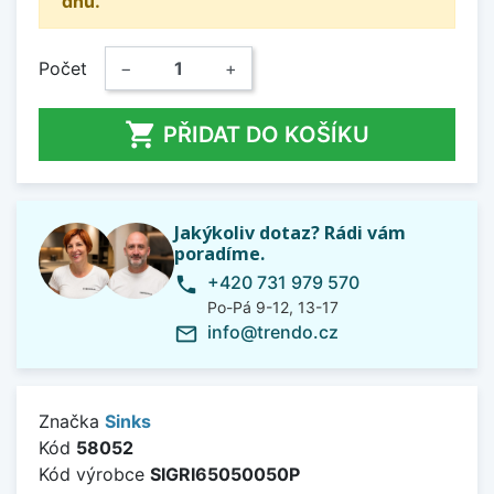
dnů.
Počet
−
+

PŘIDAT DO KOŠÍKU
Jakýkoliv dotaz? Rádi vám
poradíme.
+420 731 979 570
phone
Po-Pá 9-12, 13-17
info@trendo.cz
mail_outline
Značka
Sinks
Kód
58052
Kód výrobce
SIGRI65050050P