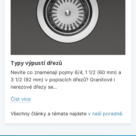
Typy výpustí dřezů
Nevíte co znamenají pojmy 6/4, 1 1/2 (60 mm) a
3 1/2 (92 mm) v popiscích dřezů? Granitové i
nerezové dřezy se...
Číst více
Všechny články a témata najdete
v naší poradně
.