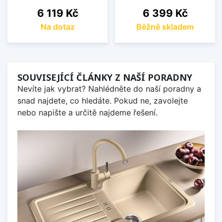
Cena
Cena
6 119 Kč
6 399 Kč
Na dotaz
Běžně skladem
SOUVISEJÍCÍ ČLÁNKY Z NAŠÍ PORADNY
Nevíte jak vybrat? Nahlédněte do naší poradny a
snad najdete, co hledáte. Pokud ne, zavolejte
nebo napište a určitě najdeme řešení.