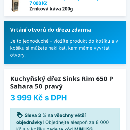
7 000 Kč
Zrnková káva 200g
Vrtání otvorů do dřezu zdarma
Je to jednoduché - vložíte produkt do košíku a v
košíku si můžete naklikat, kam máme vyvrtat
otvory.
Kuchyňský dřez Sinks Rim 650 P
Sahara 50 pravý
3 999 Kč
s DPH
loyalty
Sleva 3 % na všechny větší
objednávky!
Objednejte alespoň za 8 000
Kč a v košíku zadejte kód
MINUS3
.