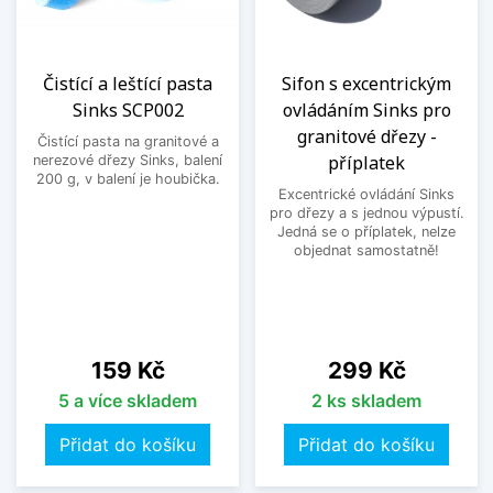
Čistící a leštící pasta
Sifon s excentrickým
Sinks SCP002
ovládáním Sinks pro
granitové dřezy -
Čistící pasta na granitové a
příplatek
nerezové dřezy Sinks, balení
200 g, v balení je houbička.
Excentrické ovládání Sinks
pro dřezy a s jednou výpustí.
Jedná se o příplatek, nelze
objednat samostatně!
Cena
Cena
159 Kč
299 Kč
5 a více skladem
2 ks skladem
Přidat do košíku
Přidat do košíku