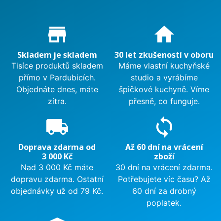
Proč nakupovat u nás?
store_mall_directory
home
Skladem je skladem
30 let zkušeností v oboru
Tisíce produktů skladem
Máme vlastní kuchyňské
přímo v Pardubicích.
studio a vyrábíme
Objednáte dnes, máte
špičkové kuchyně. Víme
zítra.
přesně, co funguje.
local_shipping
sync
Doprava zdarma od
Až 60 dní na vrácení
3 000 Kč
zboží
Nad 3 000 Kč máte
30 dní na vrácení zdarma.
dopravu zdarma. Ostatní
Potřebujete víc času? Až
objednávky už od 79 Kč.
60 dní za drobný
poplatek.