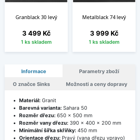
Granblack 30 levý
Metalblack 74 levý
Cena
Cena
3 499 Kč
3 999 Kč
1 ks skladem
1 ks skladem
Informace
Parametry zboží
O značce Sinks
Možnosti a ceny dopravy
Materiál:
Granit
Barevná varianta:
Sahara 50
Rozměr dřezu:
650 x 500 mm
Rozměr vany dřezu:
390 x 400 x 200 mm
Minimální šířka skříňky:
450 mm
Orientace dřezu:
Pravý (vana dřezu vpravo)