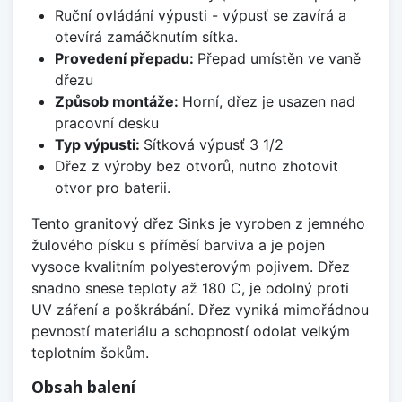
Ruční ovládání výpusti - výpusť se zavírá a
otevírá zamáčknutím sítka.
Provedení přepadu:
Přepad umístěn ve vaně
dřezu
Způsob montáže:
Horní, dřez je usazen nad
pracovní desku
Typ výpusti:
Sítková výpusť 3 1/2
Dřez z výroby bez otvorů, nutno zhotovit
otvor pro baterii.
Tento granitový dřez Sinks je vyroben z jemného
žulového písku s příměsí barviva a je pojen
vysoce kvalitním polyesterovým pojivem. Dřez
snadno snese teploty až 180 C, je odolný proti
UV záření a poškrábání. Dřez vyniká mimořádnou
pevností materiálu a schopností odolat velkým
teplotním šokům.
Obsah balení