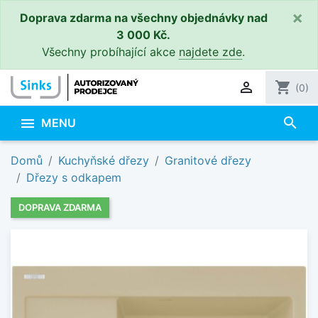
×
Doprava zdarma na všechny objednávky nad
3 000 Kč.
Všechny probíhající akce
najdete zde
.

shopping_cart
(0)
search

MENU
Domů
Kuchyňské dřezy
Granitové dřezy
Dřezy s odkapem
DOPRAVA ZDARMA