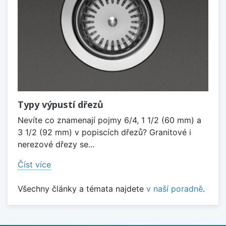
Typy výpustí dřezů
Nevíte co znamenají pojmy 6/4, 1 1/2 (60 mm) a
3 1/2 (92 mm) v popiscích dřezů? Granitové i
nerezové dřezy se...
Číst více
Všechny články a témata najdete
v naší poradně
.