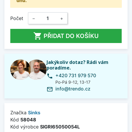
dnů.
Počet
−
+

PŘIDAT DO KOŠÍKU
Jakýkoliv dotaz? Rádi vám
poradíme.
+420 731 979 570
phone
Po-Pá 9-12, 13-17
info@trendo.cz
mail_outline
Značka
Sinks
Kód
58048
Kód výrobce
SIGRI65050054L