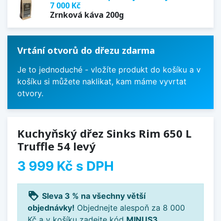
7 000 Kč
Zrnková káva 200g
Vrtání otvorů do dřezu zdarma
Je to jednoduché - vložíte produkt do košíku a v
košíku si můžete naklikat, kam máme vyvrtat
otvory.
Kuchyňský dřez Sinks Rim 650 L
Truffle 54 levý
3 999 Kč
s DPH
loyalty
Sleva 3 % na všechny větší
objednávky!
Objednejte alespoň za 8 000
Kč a v košíku zadejte kód
MINUS3
.