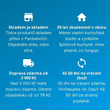
Proč nakupovat u nás?
store_mall_directory
home
Skladem je skladem
30 let zkušeností v oboru
Tisíce produktů skladem
Máme vlastní kuchyňské
přímo v Pardubicích.
studio a vyrábíme
Objednáte dnes, máte
špičkové kuchyně. Víme
zítra.
přesně, co funguje.
local_shipping
sync
Doprava zdarma od
Až 60 dní na vrácení
3 000 Kč
zboží
Nad 3 000 Kč máte
30 dní na vrácení zdarma.
dopravu zdarma. Ostatní
Potřebujete víc času? Až
objednávky už od 79 Kč.
60 dní za drobný
poplatek.