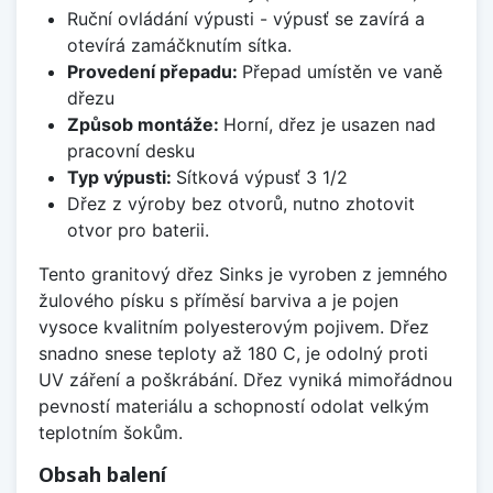
Ruční ovládání výpusti - výpusť se zavírá a
otevírá zamáčknutím sítka.
Provedení přepadu:
Přepad umístěn ve vaně
dřezu
Způsob montáže:
Horní, dřez je usazen nad
pracovní desku
Typ výpusti:
Sítková výpusť 3 1/2
Dřez z výroby bez otvorů, nutno zhotovit
otvor pro baterii.
Tento granitový dřez Sinks je vyroben z jemného
žulového písku s příměsí barviva a je pojen
vysoce kvalitním polyesterovým pojivem. Dřez
snadno snese teploty až 180 C, je odolný proti
UV záření a poškrábání. Dřez vyniká mimořádnou
pevností materiálu a schopností odolat velkým
teplotním šokům.
Obsah balení