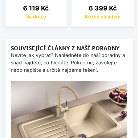
Cena
Cena
6 119 Kč
6 399 Kč
Na dotaz
Běžně skladem
SOUVISEJÍCÍ ČLÁNKY Z NAŠÍ PORADNY
Nevíte jak vybrat? Nahlédněte do naší poradny a
snad najdete, co hledáte. Pokud ne, zavolejte
nebo napište a určitě najdeme řešení.