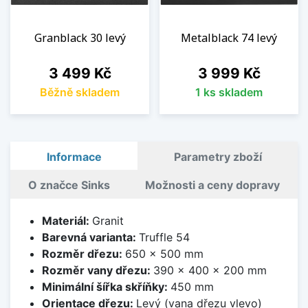
Granblack 30 levý
Metalblack 74 levý
Cena
Cena
3 499 Kč
3 999 Kč
Běžně skladem
1 ks skladem
Informace
Parametry zboží
O značce Sinks
Možnosti a ceny dopravy
Materiál:
Granit
Barevná varianta:
Truffle 54
Rozměr dřezu:
650 x 500 mm
Rozměr vany dřezu:
390 x 400 x 200 mm
Minimální šířka skříňky:
450 mm
Orientace dřezu:
Levý (vana dřezu vlevo)