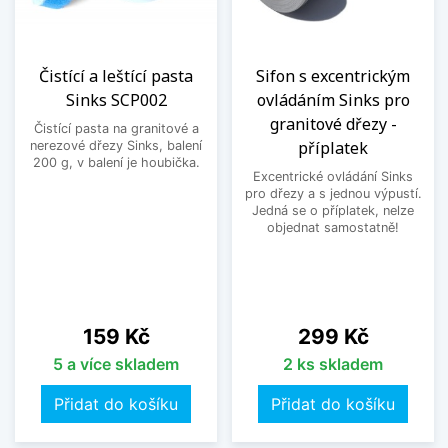
Čistící a leštící pasta
Sifon s excentrickým
Sinks SCP002
ovládáním Sinks pro
granitové dřezy -
Čistící pasta na granitové a
příplatek
nerezové dřezy Sinks, balení
200 g, v balení je houbička.
Excentrické ovládání Sinks
pro dřezy a s jednou výpustí.
Jedná se o příplatek, nelze
objednat samostatně!
Cena
Cena
159 Kč
299 Kč
5 a více skladem
2 ks skladem
Přidat do košíku
Přidat do košíku