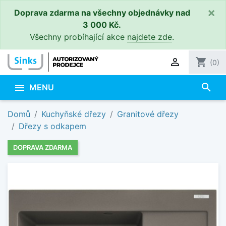
×
Doprava zdarma na všechny objednávky nad
3 000 Kč.
Všechny probíhající akce
najdete zde
.

shopping_cart
(0)
search

MENU
Domů
Kuchyňské dřezy
Granitové dřezy
Dřezy s odkapem
DOPRAVA ZDARMA