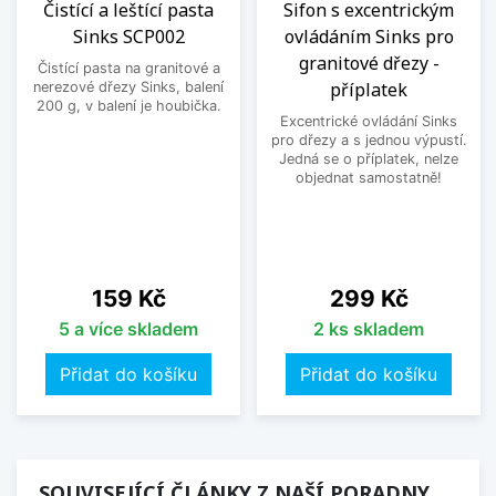
Čistící a leštící pasta
Sifon s excentrickým
Sinks SCP002
ovládáním Sinks pro
granitové dřezy -
Čistící pasta na granitové a
příplatek
nerezové dřezy Sinks, balení
200 g, v balení je houbička.
Excentrické ovládání Sinks
pro dřezy a s jednou výpustí.
Jedná se o příplatek, nelze
objednat samostatně!
Cena
Cena
159 Kč
299 Kč
5 a více skladem
2 ks skladem
Přidat do košíku
Přidat do košíku
SOUVISEJÍCÍ ČLÁNKY Z NAŠÍ PORADNY