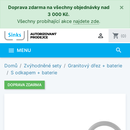
×
Doprava zdarma na všechny objednávky nad
3 000 Kč.
Všechny probíhající akce
najdete zde
.

shopping_cart
(0)
search

MENU
Domů
Zvýhodněné sety
Granitový dřez + baterie
S odkapem + baterie
DOPRAVA ZDARMA