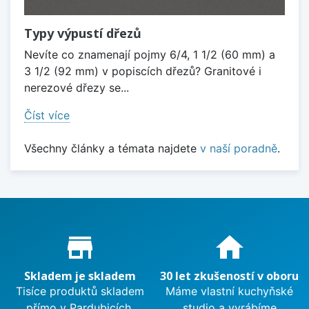
Typy výpustí dřezů
Nevíte co znamenají pojmy 6/4, 1 1/2 (60 mm) a
3 1/2 (92 mm) v popiscích dřezů? Granitové i
nerezové dřezy se...
Číst více
Všechny články a témata najdete
v naší poradně
.
Proč nakupovat u nás?
store_mall_directory
home
Skladem je skladem
30 let zkušeností v oboru
Tisíce produktů skladem
Máme vlastní kuchyňské
přímo v Pardubicích.
studio a vyrábíme