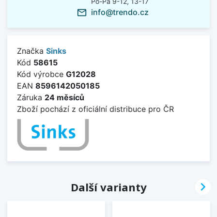
Po-Pá 9-12, 13-17
info@trendo.cz
mail_outline
Značka
Sinks
Kód
58615
Kód výrobce
G12028
EAN
8596142050185
Záruka
24 měsíců
Zboží pochází z oficiální distribuce pro ČR

Další varianty