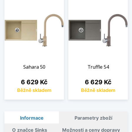
Sahara 50
Truffle 54
Cena
Cena
6 629 Kč
6 629 Kč
Běžně skladem
Běžně skladem
Informace
Parametry zboží
O značce Sinks
Možnosti a ceny dopravy