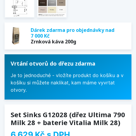
Dárek zdarma pro objednávky nad
7 000 Kč
Zrnková káva 200g
Vrtání otvorů do dřezu zdarma
Je to jednoduché - vložíte produkt do košíku a v
košíku si můžete naklikat, kam máme vyvrtat
otvory.
Set Sinks G12028 (dřez Ultima 790
Milk 28 + baterie Vitalia Milk 28)
6 629 Kč
s DPH