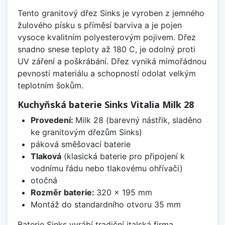
Tento granitový dřez Sinks je vyroben z jemného
žulového písku s příměsí barviva a je pojen
vysoce kvalitním polyesterovým pojivem. Dřez
snadno snese teploty až 180 C, je odolný proti
UV záření a poškrábání. Dřez vyniká mimořádnou
pevností materiálu a schopností odolat velkým
teplotním šokům.
Kuchyňská baterie Sinks Vitalia Milk 28
Provedení:
Milk 28 (barevný nástřik, sladěno
ke granitovým dřezům Sinks)
páková směšovací baterie
Tlaková
(klasická baterie pro připojení k
vodnímu řádu nebo tlakovému ohřívači)
otočná
Rozměr baterie:
320 x 195 mm
Montáž do standardního otvoru 35 mm
Baterie Sinks vyrábí tradiční italská firma