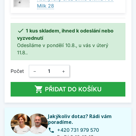
Milk 28

1 kus skladem, ihned k odeslání nebo
vyzvednutí
Odesíláme v pondělí 10.8., u vás v úterý
11.8..
Počet
−
+

PŘIDAT DO KOŠÍKU
Jakýkoliv dotaz? Rádi vám
poradíme.
+420 731 979 570
phone