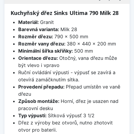
Kuchyňský dřez Sinks Ultima 790 Milk 28
Materiál:
Granit
Barevná varianta:
Milk 28
Rozměr dřezu:
790 x 500 mm
Rozměr vany dřezu:
380 x 440 x 200 mm
Minimální šířka skříňky:
500 mm
Orientace dřezu:
Otočný, vana dřezu může
být vlevo i vpravo
Ruční ovládání výpusti - výpusť se zavírá a
otevírá zamáčknutím sítka.
Provedení přepadu:
Přepad umístěn ve vaně
dřezu
Způsob montáže:
Horní, dřez je usazen nad
pracovní desku
Typ výpusti:
Sítková výpusť 3 1/2
Dřez z výroby bez otvorů, nutno zhotovit
otvor pro baterii.