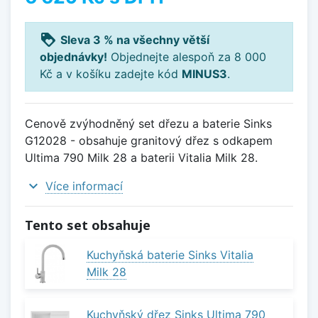
loyalty
Sleva 3 % na všechny větší
objednávky!
Objednejte alespoň za 8 000
Kč a v košíku zadejte kód
MINUS3
.
Cenově zvýhodněný set dřezu a baterie Sinks
G12028 - obsahuje granitový dřez s odkapem
Ultima 790 Milk 28 a baterii Vitalia Milk 28.
expand_more
Více informací
Tento set obsahuje
Kuchyňská baterie Sinks Vitalia
Milk 28
Kuchyňský dřez Sinks Ultima 790