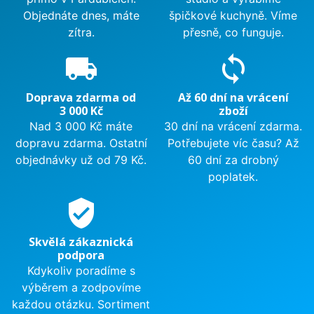
Objednáte dnes, máte
špičkové kuchyně. Víme
zítra.
přesně, co funguje.
local_shipping
sync
Doprava zdarma od
Až 60 dní na vrácení
3 000 Kč
zboží
Nad 3 000 Kč máte
30 dní na vrácení zdarma.
dopravu zdarma. Ostatní
Potřebujete víc času? Až
objednávky už od 79 Kč.
60 dní za drobný
poplatek.
verified_user
Skvělá zákaznická
podpora
Kdykoliv poradíme s
výběrem a zodpovíme
každou otázku. Sortiment