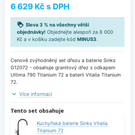
6 629 Kč
s DPH
loyalty
Sleva 3 % na všechny větší
objednávky!
Objednejte alespoň za 8 000
Kč a v košíku zadejte kód
MINUS3
.
Cenově zvýhodněný set dřezu a baterie Sinks
G12072 - obsahuje granitový dřez s odkapem
Ultima 790 Titanium 72 a baterii Vitalia Titanium
72.
expand_more
Více informací
Tento set obsahuje
Kuchyňská baterie Sinks Vitalia
Titanium 72