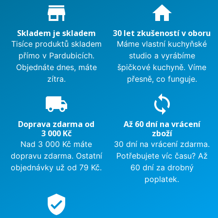
Proč nakupovat u nás?
store_mall_directory
home
Skladem je skladem
30 let zkušeností v oboru
Tisíce produktů skladem
Máme vlastní kuchyňské
přímo v Pardubicích.
studio a vyrábíme
Objednáte dnes, máte
špičkové kuchyně. Víme
zítra.
přesně, co funguje.
local_shipping
sync
Doprava zdarma od
Až 60 dní na vrácení
3 000 Kč
zboží
Nad 3 000 Kč máte
30 dní na vrácení zdarma.
dopravu zdarma. Ostatní
Potřebujete víc času? Až
objednávky už od 79 Kč.
60 dní za drobný
poplatek.
verified_user