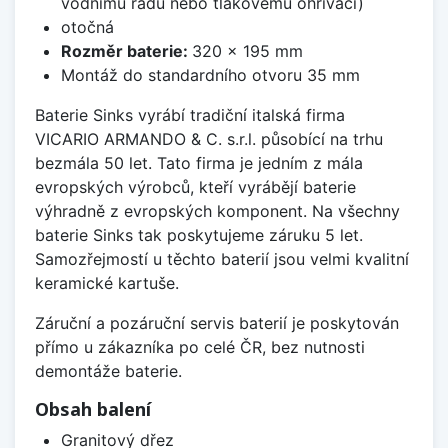
vodnímu řádu nebo tlakovému ohřívači)
otočná
Rozměr baterie:
320 x 195 mm
Montáž do standardního otvoru 35 mm
Baterie Sinks vyrábí tradiční italská firma
VICARIO ARMANDO & C. s.r.l. působící na trhu
bezmála 50 let. Tato firma je jedním z mála
evropských výrobců, kteří vyrábějí baterie
výhradně z evropských komponent. Na všechny
baterie Sinks tak poskytujeme záruku 5 let.
Samozřejmostí u těchto baterií jsou velmi kvalitní
keramické kartuše.
Záruční a pozáruční servis baterií je poskytován
přímo u zákazníka po celé ČR, bez nutnosti
demontáže baterie.
Obsah balení
Granitový dřez