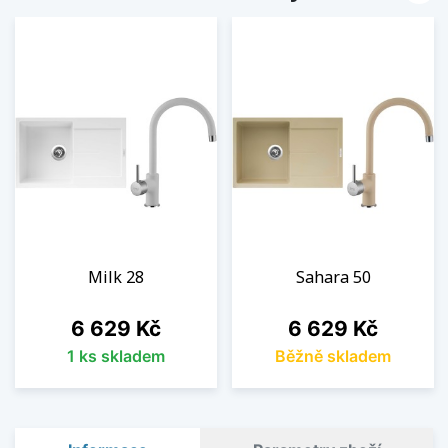
Milk 28
Sahara 50
Cena
Cena
6 629 Kč
6 629 Kč
1 ks skladem
Běžně skladem