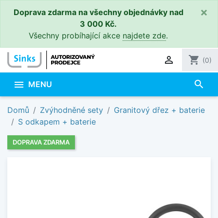
×
Doprava zdarma na všechny objednávky nad
3 000 Kč.
Všechny probíhající akce
najdete zde
.

shopping_cart
(0)
search

MENU
Domů
Zvýhodněné sety
Granitový dřez + baterie
S odkapem + baterie
DOPRAVA ZDARMA