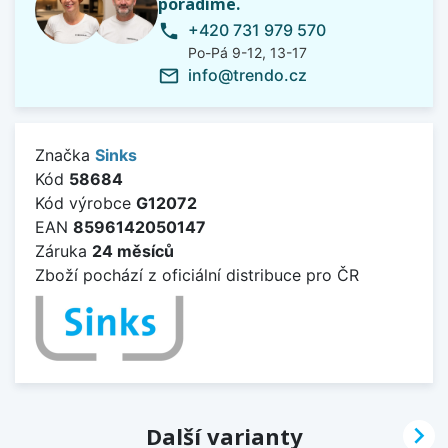
poradíme.
+420 731 979 570
phone
Po-Pá 9-12, 13-17
info@trendo.cz
mail_outline
Značka
Sinks
Kód
58684
Kód výrobce
G12072
EAN
8596142050147
Záruka
24 měsíců
Zboží pochází z oficiální distribuce pro ČR

Další varianty