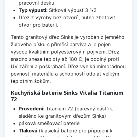
pracovní desku
Typ výpusti:
Sítková výpusť 3 1/2
Dřez z výroby bez otvorů, nutno zhotovit
otvor pro baterii.
Tento granitový dřez Sinks je vyroben z jemného
žulového písku s příměsí barviva a je pojen
vysoce kvalitním polyesterovým pojivem. Dřez
snadno snese teploty až 180 C, je odolný proti
UV záření a poškrábání. Dřez vyniká mimořádnou
pevností materiálu a schopností odolat velkým
teplotním šokům.
Kuchyňská baterie Sinks Vitalia Titanium
72
Provedení:
Titanium 72 (barevný nástřik,
sladěno ke granitovým dřezům Sinks)
páková směšovací baterie
Tlaková
(klasická baterie pro připojení k