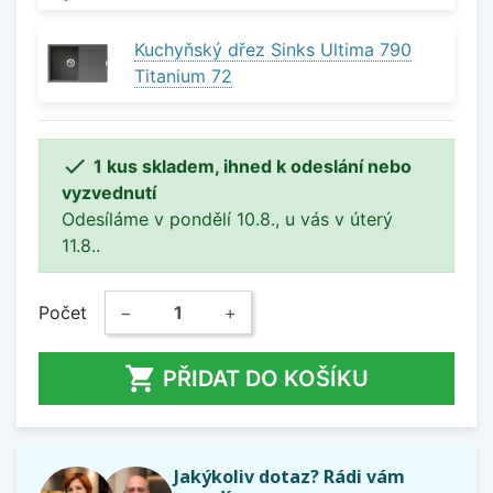
Kuchyňský dřez Sinks Ultima 790
Titanium 72

1 kus skladem, ihned k odeslání nebo
vyzvednutí
Odesíláme v pondělí 10.8., u vás v úterý
11.8..
Počet
−
+

PŘIDAT DO KOŠÍKU
Jakýkoliv dotaz? Rádi vám