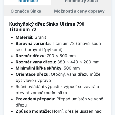
Informace
Parametry zboží
O značce Sinks
Možnosti a ceny dopravy
Kuchyňský dřez Sinks Ultima 790
Titanium 72
Materiál:
Granit
Barevná varianta:
Titanium 72 (tmavší šedá
se stříbrnými třpytkami)
Rozměr dřezu:
790 x 500 mm
Rozměr vany dřezu:
380 x 440 x 200 mm
Minimální šířka skříňky:
500 mm
Orientace dřezu:
Otočný, vana dřezu může
být vlevo i vpravo
Ruční ovládání výpusti - výpusť se zavírá a
otevírá zamáčknutím sítka.
Provedení přepadu:
Přepad umístěn ve vaně
dřezu
Způsob montáže:
Horní, dřez je usazen nad