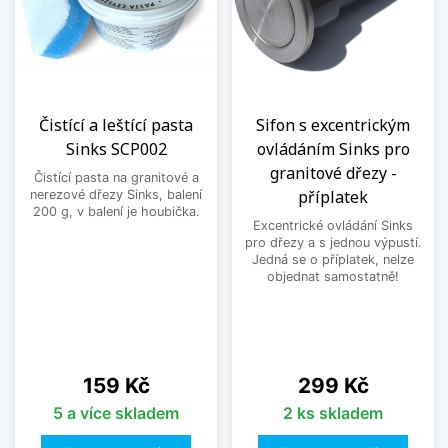
Čistící a leštící pasta
Sifon s excentrickým
Sinks SCP002
ovládáním Sinks pro
granitové dřezy -
Čistící pasta na granitové a
příplatek
nerezové dřezy Sinks, balení
200 g, v balení je houbička.
Excentrické ovládání Sinks
pro dřezy a s jednou výpustí.
Jedná se o příplatek, nelze
objednat samostatně!
Cena
Cena
159 Kč
299 Kč
5 a více skladem
2 ks skladem