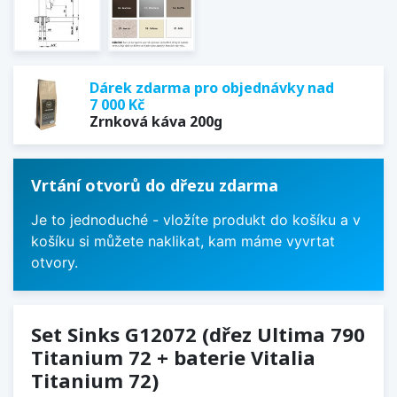
Dárek zdarma pro objednávky nad
7 000 Kč
Zrnková káva 200g
Vrtání otvorů do dřezu zdarma
Je to jednoduché - vložíte produkt do košíku a v
košíku si můžete naklikat, kam máme vyvrtat
otvory.
Set Sinks G12072 (dřez Ultima 790
Titanium 72 + baterie Vitalia
Titanium 72)