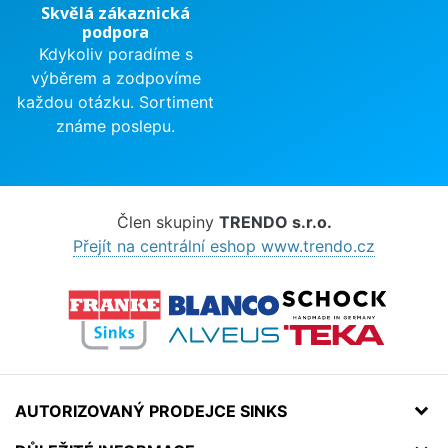
Skvělá zákaznická
podpora
Kdykoliv poradíme s
výběrem a zodpovíme
každou otázku. Sortiment
známe poslepu.
Člen skupiny
TRENDO s.r.o.
Přejít na centrální eshop www.trendo.cz
AUTORIZOVANÝ PRODEJCE SINKS