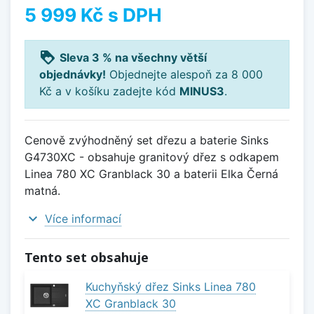
5 999 Kč
s DPH
loyalty
Sleva 3 % na všechny větší
objednávky!
Objednejte alespoň za 8 000
Kč a v košíku zadejte kód
MINUS3
.
Cenově zvýhodněný set dřezu a baterie Sinks
G4730XC - obsahuje granitový dřez s odkapem
Linea 780 XC Granblack 30 a baterii Elka Černá
matná.
expand_more
Více informací
Tento set obsahuje
Kuchyňský dřez Sinks Linea 780
XC Granblack 30