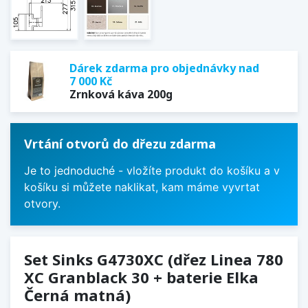
Dárek zdarma pro objednávky nad
7 000 Kč
Zrnková káva 200g
Vrtání otvorů do dřezu zdarma
Je to jednoduché - vložíte produkt do košíku a v
košíku si můžete naklikat, kam máme vyvrtat
otvory.
Set Sinks G4730XC (dřez Linea 780
XC Granblack 30 + baterie Elka
Černá matná)