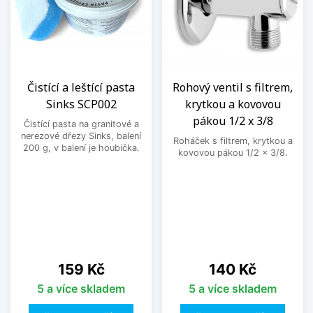
Čistící a leštící pasta
Rohový ventil s filtrem,
Sinks SCP002
krytkou a kovovou
pákou 1/2 x 3/8
Čistící pasta na granitové a
nerezové dřezy Sinks, balení
Roháček s filtrem, krytkou a
200 g, v balení je houbička.
kovovou pákou 1/2 x 3/8.
Cena
Cena
159 Kč
140 Kč
5 a více skladem
5 a více skladem