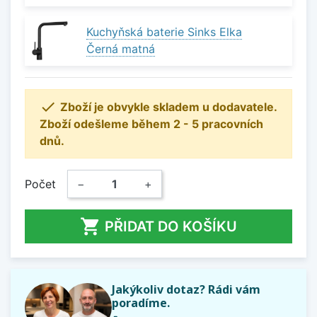
Kuchyňská baterie Sinks Elka
Černá matná

Zboží je obvykle skladem u dodavatele.
Zboží odešleme během 2 - 5 pracovních
dnů.
Počet
−
+

PŘIDAT DO KOŠÍKU
Jakýkoliv dotaz? Rádi vám
poradíme.