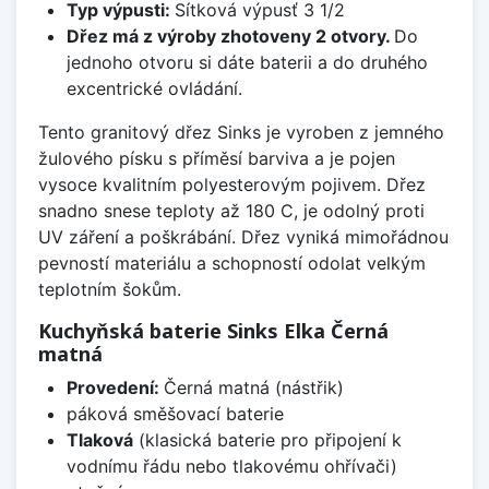
Typ výpusti:
Sítková výpusť 3 1/2
Dřez má z výroby zhotoveny 2 otvory.
Do
jednoho otvoru si dáte baterii a do druhého
excentrické ovládání.
Tento granitový dřez Sinks je vyroben z jemného
žulového písku s příměsí barviva a je pojen
vysoce kvalitním polyesterovým pojivem. Dřez
snadno snese teploty až 180 C, je odolný proti
UV záření a poškrábání. Dřez vyniká mimořádnou
pevností materiálu a schopností odolat velkým
teplotním šokům.
Kuchyňská baterie Sinks Elka Černá
matná
Provedení:
Černá matná (nástřik)
páková směšovací baterie
Tlaková
(klasická baterie pro připojení k
vodnímu řádu nebo tlakovému ohřívači)