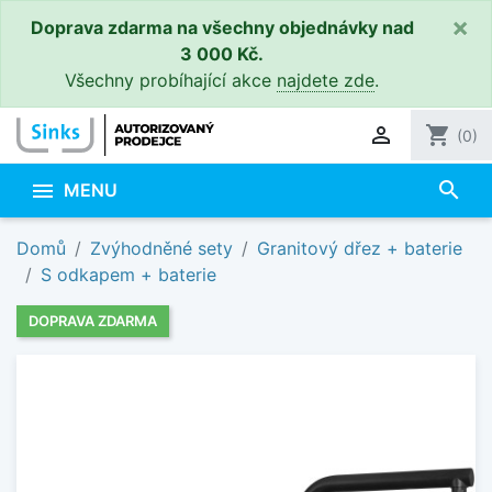
×
Doprava zdarma na všechny objednávky nad
3 000 Kč.
Všechny probíhající akce
najdete zde
.

shopping_cart
(0)
search

MENU
Domů
Zvýhodněné sety
Granitový dřez + baterie
S odkapem + baterie
DOPRAVA ZDARMA