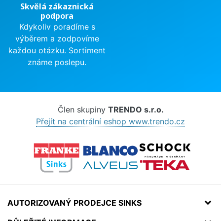
Skvělá zákaznická
podpora
Kdykoliv poradíme s
výběrem a zodpovíme
každou otázku. Sortiment
známe poslepu.
Člen skupiny
TRENDO s.r.o.
Přejít na centrální eshop www.trendo.cz
AUTORIZOVANÝ PRODEJCE SINKS