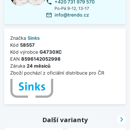
+420 731 979 570
phone
Po-Pá 9-12, 13-17
info@trendo.cz
mail_outline
Značka
Sinks
Kód
58557
Kód výrobce
G4730XC
EAN
8596142052998
Záruka
24 měsíců
Zboží pochází z oficiální distribuce pro ČR

Další varianty