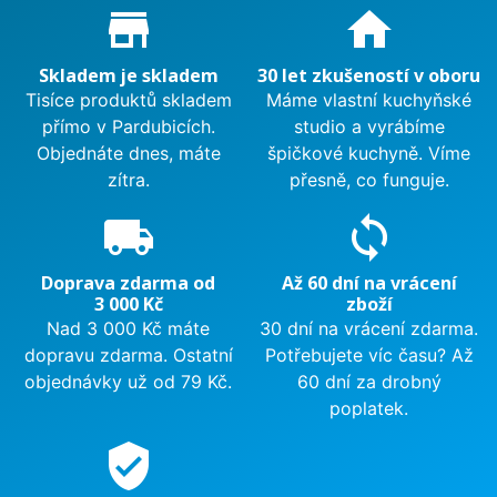
Proč nakupovat u nás?
store_mall_directory
home
Skladem je skladem
30 let zkušeností v oboru
Tisíce produktů skladem
Máme vlastní kuchyňské
přímo v Pardubicích.
studio a vyrábíme
Objednáte dnes, máte
špičkové kuchyně. Víme
zítra.
přesně, co funguje.
local_shipping
sync
Doprava zdarma od
Až 60 dní na vrácení
3 000 Kč
zboží
Nad 3 000 Kč máte
30 dní na vrácení zdarma.
dopravu zdarma. Ostatní
Potřebujete víc času? Až
objednávky už od 79 Kč.
60 dní za drobný
poplatek.
verified_user